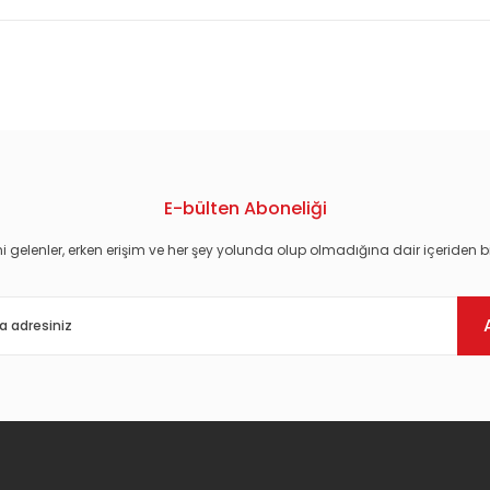
konularda yetersiz gördüğünüz noktaları öneri formunu kullanarak tarafım
E-bülten Aboneliği
i gelenler, erken erişim ve her şey yolunda olup olmadığına dair içeriden bi
Gönder