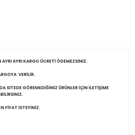
N AYRI AYRI KARGO ÜCRETİ ÖDEMEZSİNİZ.
ARGOYA VERİLİR.
A SİTEDE GÖREMEDİĞİNİZ ÜRÜNLER İÇİN İLETİŞİME
İLİRSİNİZ.
N FİYAT İSTEYİNİZ.