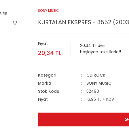
SONY MUSIC
KURTALAN EKSPRES - 3552 (2003)
Fiyat
20,34 TL den
20,34 TL
başlayan taksitlerle!!
Kategori
CD ROCK
Marka
SONY MUSIC
Stok Kodu
52490
Fiyat
16,95 TL + KDV
G