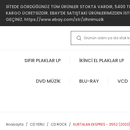
SİTEDE GÖRDÜĞÜNÜZ TÜM ÜRÜNLER STOKTA VARDIR, 5400 TL 
KARGO ÜCRETSİZDİR. EBAY'DE SATIŞTAKİ ÜRÜNLERİMİZDEN İSTE
GEÇİNİZ. https://www.ebay.com/str/zihnimuzik
SIFIR PLAKLAR LP
İKİNCİ EL PLAKLAR LP
DVD MÜZİK
BLU-RAY
VCD
Anasayfa
CD YERLİ
CD ROCK
KURTALAN EKSPRES - 3552 (2003) 