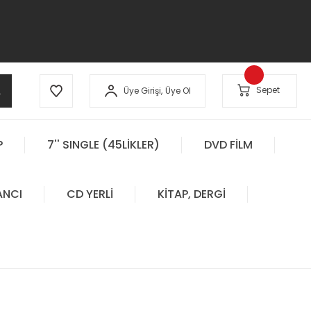
A
Sepet
Üye Girişi,
Üye Ol
P
7'' SINGLE (45LİKLER)
DVD FİLM
ANCI
CD YERLİ
KİTAP, DERGİ