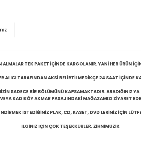
niz
N ALMALAR TEK PAKET İÇİNDE KARGOLANIR. YANİ HER ÜRÜN İÇİ
R ALICI TARAFINDAN AKSİ BELİRTİLMEDİKÇE 24 SAAT İÇİNDE K
ZİN SADECE BİR BÖLÜMÜNÜ KAPSAMAKTADIR. ARADIĞINIZ YA D
 VEYA KADIKÖY AKMAR PASAJINDAKİ MAĞAZAMIZI ZİYARET EDEB
DİRMEK İSTEDİĞİNİZ PLAK, CD, KASET, DVD LERİNİZ İÇİN LÜTFE
İLGİNİZ İÇİN ÇOK TEŞEKKÜRLER. ZİHNİMÜZİK