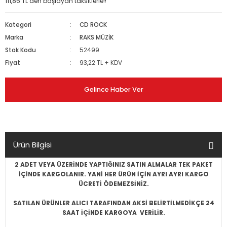
111,86 TL den başlayan taksitlerle!!
Kategori
CD ROCK
Marka
RAKS MÜZİK
Stok Kodu
52499
Fiyat
93,22 TL + KDV
Gelince Haber Ver
Ürün Bilgisi
2 ADET VEYA ÜZERİNDE YAPTIĞINIZ SATIN ALMALAR TEK PAKET
İÇİNDE KARGOLANIR. YANİ HER ÜRÜN İÇİN AYRI AYRI KARGO
ÜCRETİ ÖDEMEZSİNİZ.
SATILAN ÜRÜNLER ALICI TARAFINDAN AKSİ BELİRTİLMEDİKÇE 24
SAAT İÇİNDE KARGOYA VERİLİR.