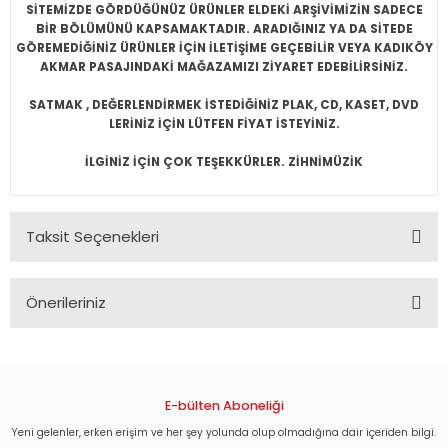
SİTEMİZDE GÖRDÜĞÜNÜZ ÜRÜNLER ELDEKİ ARŞİVİMİZİN SADECE
BİR BÖLÜMÜNÜ KAPSAMAKTADIR. ARADIĞINIZ YA DA SİTEDE
GÖREMEDİĞİNİZ ÜRÜNLER İÇİN İLETİŞİME GEÇEBİLİR VEYA KADIKÖY
AKMAR PASAJINDAKİ MAĞAZAMIZI ZİYARET EDEBİLİRSİNİZ.
SATMAK , DEĞERLENDİRMEK İSTEDİĞİNİZ PLAK, CD, KASET, DVD
LERİNİZ İÇİN LÜTFEN FİYAT İSTEYİNİZ.
İLGİNİZ İÇİN ÇOK TEŞEKKÜRLER. ZİHNİMÜZİK
Taksit Seçenekleri
Önerileriniz
Bu ürünün fiyat bilgisi, resim, ürün açıklamalarında ve diğer
konularda yetersiz gördüğünüz noktaları öneri formunu
kullanarak tarafımıza iletebilirsiniz.
Görüş ve önerileriniz için teşekkür ederiz.
E-bülten Aboneliği
Yeni gelenler, erken erişim ve her şey yolunda olup olmadığına dair içeriden bilgi.