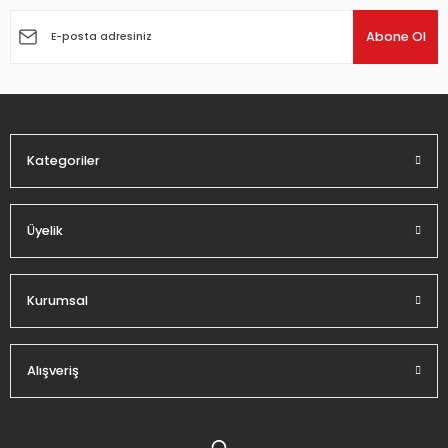
Ürün resmi kalitesiz, bozuk veya görüntülenemiyor.
Ürün açıklamasında eksik bilgiler bulunuyor.
Abone Ol
Ürün bilgilerinde hatalar bulunuyor.
Ürün fiyatı diğer sitelerden daha pahalı.
Bu ürüne benzer farklı alternatifler olmalı.
Kategoriler
Üyelik
Gönder
Kurumsal
Alışveriş