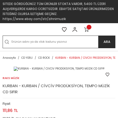
SİTEDE GÖRDÜĞÜNÜZ TÜM ÜRÜNLER STOKTA VARDIR, 5400 TL ÜZERİ
ALIŞVERİŞLERDE KARGO ÜCRETSİZDİR. EBAY'DE SATIŞTAKİ ÜRÜNLERİMİZDEN
İSTEĞİNİZ OLURSA İLETİŞİME GEÇİNİZ.
https://www.ebay.com/str/zihnimuzik
ARA
Anasayfa
CD YERLİ
CD ROCK
KURBAN - KURBAN / CİVCİV PRODÜKSİYON, TEM
RAKS MÜZİK
KURBAN - KURBAN / CİVCİV PRODÜKSİYON, TEMPO MÜZİK
CD SIFIR
Fiyat
111,86 TL