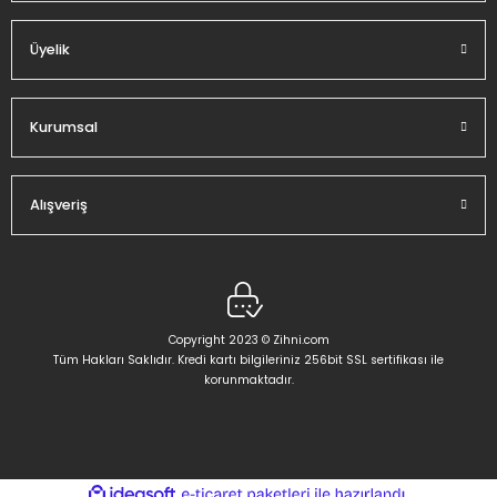
Üyelik
Gönder
Kurumsal
Alışveriş
Copyright 2023 © Zihni.com
Tüm Hakları Saklıdır. Kredi kartı bilgileriniz 256bit SSL sertifikası ile
korunmaktadır.
ideasoft
ile
e-