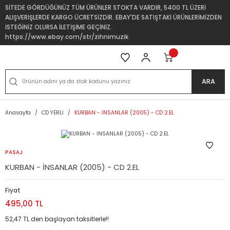
SİTEDE GÖRDÜĞÜNÜZ TÜM ÜRÜNLER STOKTA VARDIR, 5400 TL ÜZERİ
ALIŞVERİŞLERDE KARGO ÜCRETSİZDİR. EBAY'DE SATIŞTAKİ ÜRÜNLERİMİZDEN
İSTEĞİNİZ OLURSA İLETİŞİME GEÇİNİZ.
https://www.ebay.com/str/zihnimuzik
ARA
Anasayfa
CD YERLİ
KURBAN - İNSANLAR (2005) - CD 2.EL
PASAJ
KURBAN - İNSANLAR (2005) - CD 2.EL
Fiyat
495,00 TL
52,47 TL den başlayan taksitlerle!!