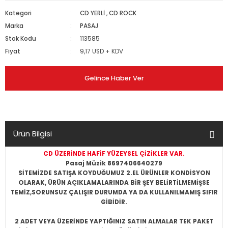
Kategori
CD YERLİ
,
CD ROCK
Marka
PASAJ
Stok Kodu
113585
Fiyat
9,17 USD + KDV
Gelince Haber Ver
Ürün Bilgisi
CD ÜZERİNDE HAFİF YÜZEYSEL ÇİZİKLER VAR.
Pasaj Müzik 8697406640279
SİTEMİZDE SATIŞA KOYDUĞUMUZ 2.EL ÜRÜNLER KONDİSYON
OLARAK, ÜRÜN AÇIKLAMALARINDA BİR ŞEY BELİRTİLMEMİŞSE
TEMİZ,SORUNSUZ ÇALIŞIR DURUMDA YA DA KULLANILMAMIŞ SIFIR
GİBİDİR.
2 ADET VEYA ÜZERİNDE YAPTIĞINIZ SATIN ALMALAR TEK PAKET