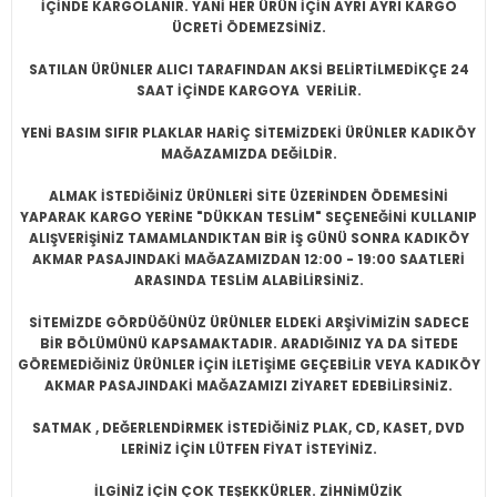
İÇİNDE KARGOLANIR. YANİ HER ÜRÜN İÇİN AYRI AYRI KARGO
ÜCRETİ ÖDEMEZSİNİZ.
SATILAN ÜRÜNLER ALICI TARAFINDAN AKSİ BELİRTİLMEDİKÇE 24
SAAT İÇİNDE KARGOYA VERİLİR.
YENİ BASIM SIFIR PLAKLAR HARİÇ SİTEMİZDEKİ ÜRÜNLER KADIKÖY
MAĞAZAMIZDA DEĞİLDİR.
ALMAK İSTEDİĞİNİZ ÜRÜNLERİ SİTE ÜZERİNDEN ÖDEMESİNİ
YAPARAK KARGO YERİNE "DÜKKAN TESLİM" SEÇENEĞİNİ KULLANIP
ALIŞVERİŞİNİZ TAMAMLANDIKTAN BİR İŞ GÜNÜ SONRA KADIKÖY
AKMAR PASAJINDAKİ MAĞAZAMIZDAN 12:00 - 19:00 SAATLERİ
ARASINDA TESLİM ALABİLİRSİNİZ.
SİTEMİZDE GÖRDÜĞÜNÜZ ÜRÜNLER ELDEKİ ARŞİVİMİZİN SADECE
BİR BÖLÜMÜNÜ KAPSAMAKTADIR. ARADIĞINIZ YA DA SİTEDE
GÖREMEDİĞİNİZ ÜRÜNLER İÇİN İLETİŞİME GEÇEBİLİR VEYA KADIKÖY
AKMAR PASAJINDAKİ MAĞAZAMIZI ZİYARET EDEBİLİRSİNİZ.
SATMAK , DEĞERLENDİRMEK İSTEDİĞİNİZ PLAK, CD, KASET, DVD
LERİNİZ İÇİN LÜTFEN FİYAT İSTEYİNİZ.
İLGİNİZ İÇİN ÇOK TEŞEKKÜRLER. ZİHNİMÜZİK