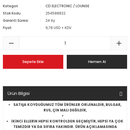
Kategori
CD ELECTRONIC / LOUNGE
Stok Kodu
254588822
Garanti Süresi
24 Ay
Fiyat
6,78 USD + KDV
Sepete Ekle
Hemen Al
Ürün Bilgisi
SATIŞA KOYDUĞUMUZ TÜM ÜRÜNLER ORİJİNALDİR, BULGAR,
RUS, ÇİN MALI DEĞİLDİR,
İKİNCİ ELLERİN HEPSİ KONTROLDEN GEÇMİŞTİR, HEPSİ YA ÇOK
TEMİZDİR YA DA SIFIRA YAKINDIR. ÜRÜN AÇIKLAMASINDA