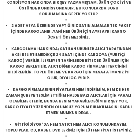
KONDİSYON HAKKINDA BİR ŞEY YAZMAMIŞSAM, ÜRÜN ÇOK İYİ VE
ÜSTÜNDE KONDİSYONDADIR. BU KONULARDA SORU
SORULMASINA GEREK YOKTUR
2 ADET VEYA ÜZERİNDE YAPTIĞINIZ SATIN ALMALAR TEK PAKET
İÇİNDE KARGOLANIR..YANİ HER ÜRÜN İÇİN AYRI AYRI KARGO
ÜCRETİ ÖDEMEZSİNİZ.
KARGOLAMA HAKKINDA; SATILAN ÜRÜNLER ALICI TARAFINDAN
AKSİ BELİRTİLMEDİKÇE 24 SAAT İÇİNDE KARGOYA (YURTİÇİ
KARGO) VERİLİR, İLERLEYEN TARİHLERDE BİTECEK ÜRÜNLER İÇİN
KARGO BEKLETİLİR, ALICI DİĞER KARGO FİRMALARI TERCİHİNİ
BİLDİREBİLİR. TOPLU ÖDEME VE KARGO İÇİN MESAJ ATMANIZ İYİ
OLUR, DİYALOG İYİDİR.
KARGO FİRMALARININ FİYATLARI HEM İNDİRİMİM, HEM DE HER
ZAMAN ŞUBEYE TESLİM ETTİĞİM HALDE BAZI ALICILAR İÇİN PAHALI
OLABİLMEKTEDİR, BUNDA BENİM YAPABİLECEĞİM BİR ŞEY YOK,
KARGO FİYATI YÜZÜNDEN OLUMSUZ YORUM BIRAKILMASINI KABUL
ETMEK MÜMKÜN DEĞİL .
GİTTİGİDİYOR"DA HEM SATICI HEM ALICI KONUMUNDAYIM,
TOPLU PLAK, CD, KASET, DVD LERİNİZ İÇİN LÜTFEN FİYAT İSTEYİNİZ.