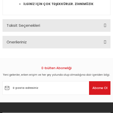
İLGİNİZ İÇİN ÇOK TEŞEKKÜRLER. ZİHNİMÜZİK
Taksit Seçenekleri
Önerileriniz
Bu ürünün fiyat bilgisi, resim, ürün açıklamalarında ve diğer
konularda yetersiz gördüğünüz noktaları öneri formunu
kullanarak tarafımıza iletebilirsiniz.
Görüş ve önerileriniz için teşekkür ederiz.
E-bülten Aboneliği
Yeni gelenler, erken erişim ve her şey yolunda olup olmadığına dair içeriden bilgi.
Ürün resmi kalitesiz, bozuk veya görüntülenemiyor.
Ürün açıklamasında eksik bilgiler bulunuyor.
Abone Ol
Ürün bilgilerinde hatalar bulunuyor.
Ürün fiyatı diğer sitelerden daha pahalı.
Bu ürüne benzer farklı alternatifler olmalı.