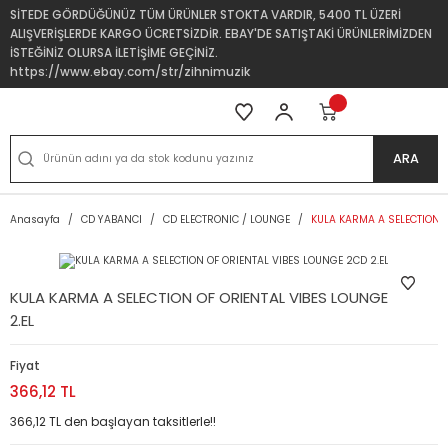
SİTEDE GÖRDÜĞÜNÜZ TÜM ÜRÜNLER STOKTA VARDIR, 5400 TL ÜZERİ
ALIŞVERİŞLERDE KARGO ÜCRETSİZDİR. EBAY'DE SATIŞTAKİ ÜRÜNLERİMİZDEN
İSTEĞİNİZ OLURSA İLETİŞİME GEÇİNİZ.
https://www.ebay.com/str/zihnimuzik
ARA
Anasayfa
CD YABANCI
CD ELECTRONIC / LOUNGE
KULA KARMA A SELECTION O
KULA KARMA A SELECTION OF ORIENTAL VIBES LOUNGE 2CD
2.EL
Fiyat
366,12 TL
366,12 TL den başlayan taksitlerle!!