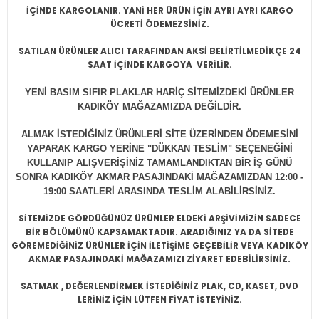
İÇİNDE KARGOLANIR. YANİ HER ÜRÜN İÇİN AYRI AYRI KARGO
ÜCRETİ ÖDEMEZSİNİZ.
SATILAN ÜRÜNLER ALICI TARAFINDAN AKSİ BELİRTİLMEDİKÇE 24
SAAT İÇİNDE KARGOYA VERİLİR.
YENİ BASIM SIFIR PLAKLAR HARİÇ SİTEMİZDEKİ ÜRÜNLER
KADIKÖY MAĞAZAMIZDA DEĞİLDİR.
ALMAK İSTEDİĞİNİZ ÜRÜNLERİ SİTE ÜZERİNDEN ÖDEMESİNİ
YAPARAK KARGO YERİNE "DÜKKAN TESLİM" SEÇENEĞİNİ
KULLANIP ALIŞVERİŞİNİZ TAMAMLANDIKTAN BİR İŞ GÜNÜ
SONRA KADIKÖY AKMAR PASAJINDAKİ MAĞAZAMIZDAN 12:00 -
19:00 SAATLERİ ARASINDA TESLİM ALABİLİRSİNİZ.
SİTEMİZDE GÖRDÜĞÜNÜZ ÜRÜNLER ELDEKİ ARŞİVİMİZİN SADECE
BİR BÖLÜMÜNÜ KAPSAMAKTADIR. ARADIĞINIZ YA DA SİTEDE
GÖREMEDİĞİNİZ ÜRÜNLER İÇİN İLETİŞİME GEÇEBİLİR VEYA KADIKÖY
AKMAR PASAJINDAKİ MAĞAZAMIZI ZİYARET EDEBİLİRSİNİZ.
SATMAK , DEĞERLENDİRMEK İSTEDİĞİNİZ PLAK, CD, KASET, DVD
LERİNİZ İÇİN LÜTFEN FİYAT İSTEYİNİZ.