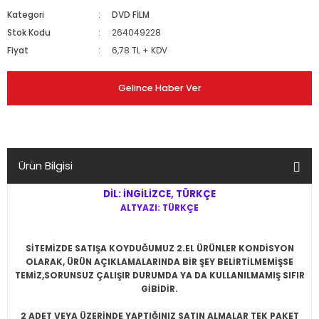
Kategori
DVD FİLM
Stok Kodu
264049228
Fiyat
6,78 TL + KDV
Gelince Haber Ver
Ürün Bilgisi
DİL: İNGİLİZCE, TÜRKÇE
ALTYAZI: TÜRKÇE
SİTEMİZDE SATIŞA KOYDUĞUMUZ 2.EL ÜRÜNLER KONDİSYON
OLARAK, ÜRÜN AÇIKLAMALARINDA BİR ŞEY BELİRTİLMEMİŞSE
TEMİZ,SORUNSUZ ÇALIŞIR DURUMDA YA DA KULLANILMAMIŞ SIFIR
GİBİDİR.
2 ADET VEYA ÜZERİNDE YAPTIĞINIZ SATIN ALMALAR TEK PAKET