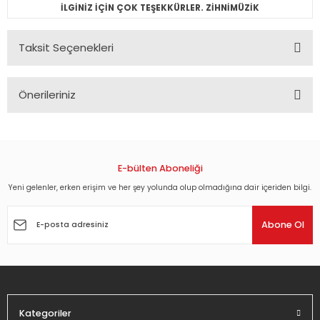
İLGİNİZ İÇİN ÇOK TEŞEKKÜRLER. ZİHNİMÜZİK
Taksit Seçenekleri
Önerileriniz
Bu ürünün fiyat bilgisi, resim, ürün açıklamalarında ve diğer
konularda yetersiz gördüğünüz noktaları öneri formunu
kullanarak tarafımıza iletebilirsiniz.
Görüş ve önerileriniz için teşekkür ederiz.
E-bülten Aboneliği
Yeni gelenler, erken erişim ve her şey yolunda olup olmadığına dair içeriden bilgi.
Ürün resmi kalitesiz, bozuk veya görüntülenemiyor.
Ürün açıklamasında eksik bilgiler bulunuyor.
Abone Ol
Ürün bilgilerinde hatalar bulunuyor.
Ürün fiyatı diğer sitelerden daha pahalı.
Bu ürüne benzer farklı alternatifler olmalı.
Kategoriler