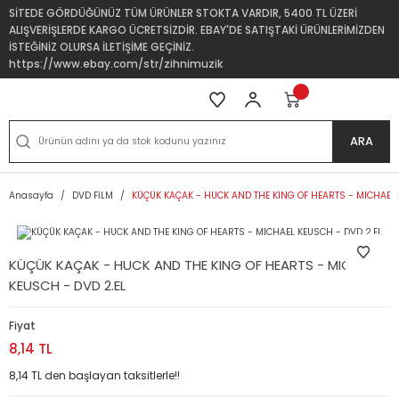
SİTEDE GÖRDÜĞÜNÜZ TÜM ÜRÜNLER STOKTA VARDIR, 5400 TL ÜZERİ
ALIŞVERİŞLERDE KARGO ÜCRETSİZDİR. EBAY'DE SATIŞTAKİ ÜRÜNLERİMİZDEN
İSTEĞİNİZ OLURSA İLETİŞİME GEÇİNİZ.
https://www.ebay.com/str/zihnimuzik
ARA
Anasayfa
DVD FİLM
KÜÇÜK KAÇAK - HUCK AND THE KING OF HEARTS - MICHAEL 
KÜÇÜK KAÇAK - HUCK AND THE KING OF HEARTS - MICHAEL
KEUSCH - DVD 2.EL
Fiyat
8,14 TL
8,14 TL den başlayan taksitlerle!!