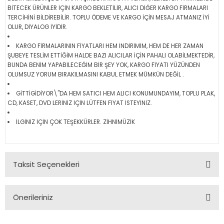
BİTECEK ÜRÜNLER İÇİN KARGO BEKLETİLİR, ALICI DİĞER KARGO FİRMALARI
TERCİHİNİ BİLDİREBİLİR. TOPLU ÖDEME VE KARGO İÇİN MESAJ ATMANIZ İYİ
OLUR, DİYALOG İYİDİR.
KARGO FİRMALARININ FİYATLARI HEM İNDİRİMİM, HEM DE HER ZAMAN
ŞUBEYE TESLİM ETTİĞİM HALDE BAZI ALICILAR İÇİN PAHALI OLABİLMEKTEDİR,
BUNDA BENİM YAPABİLECEĞİM BİR ŞEY YOK, KARGO FİYATI YÜZÜNDEN
OLUMSUZ YORUM BIRAKILMASINI KABUL ETMEK MÜMKÜN DEĞİL .
GİTTİGİDİYOR\"DA HEM SATICI HEM ALICI KONUMUNDAYIM, TOPLU PLAK,
CD, KASET, DVD LERİNİZ İÇİN LÜTFEN FİYAT İSTEYİNİZ.
İLGİNİZ İÇİN ÇOK TEŞEKKÜRLER. ZİHNİMÜZİK
Taksit Seçenekleri
Önerileriniz
Bu ürünün fiyat bilgisi, resim, ürün açıklamalarında ve diğer