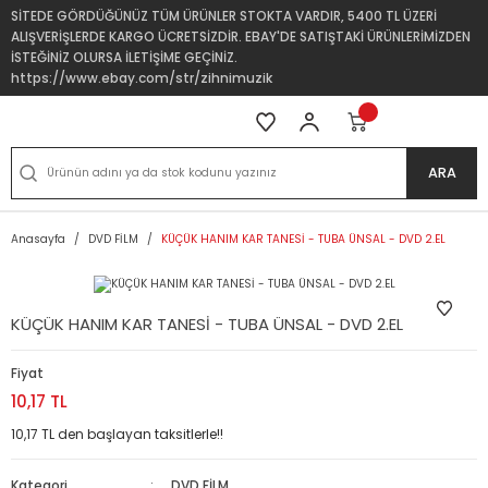
SİTEDE GÖRDÜĞÜNÜZ TÜM ÜRÜNLER STOKTA VARDIR, 5400 TL ÜZERİ
ALIŞVERİŞLERDE KARGO ÜCRETSİZDİR. EBAY'DE SATIŞTAKİ ÜRÜNLERİMİZDEN
İSTEĞİNİZ OLURSA İLETİŞİME GEÇİNİZ.
https://www.ebay.com/str/zihnimuzik
ARA
Anasayfa
DVD FİLM
KÜÇÜK HANIM KAR TANESİ - TUBA ÜNSAL - DVD 2.EL
KÜÇÜK HANIM KAR TANESİ - TUBA ÜNSAL - DVD 2.EL
Fiyat
10,17 TL
10,17 TL den başlayan taksitlerle!!
Kategori
DVD FİLM