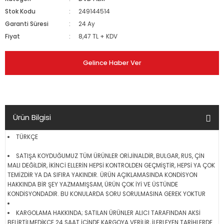
Stok Kodu
249144514
Garanti Süresi
24 Ay
Fiyat
8,47 TL + KDV
Gelince Haber Ver
Ürün Bilgisi
TÜRKÇE
SATIŞA KOYDUĞUMUZ TÜM ÜRÜNLER ORİJİNALDİR, BULGAR, RUS, ÇİN
MALI DEĞİLDİR, İKİNCİ ELLERİN HEPSİ KONTROLDEN GEÇMİŞTİR, HEPSİ YA ÇOK
TEMİZDİR YA DA SIFIRA YAKINDIR. ÜRÜN AÇIKLAMASINDA KONDİSYON
HAKKINDA BİR ŞEY YAZMAMIŞSAM, ÜRÜN ÇOK İYİ VE ÜSTÜNDE
KONDİSYONDADIR. BU KONULARDA SORU SORULMASINA GEREK YOKTUR
KARGOLAMA HAKKINDA; SATILAN ÜRÜNLER ALICI TARAFINDAN AKSİ
BELİRTİLMEDİKÇE 24 SAAT İÇİNDE KARGOYA VERİLİR, İLERLEYEN TARİHLERDE