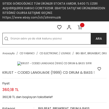
SİTEDE GÖRDÜĞÜNÜZ TÜM ÜRÜNLER STOKTA VARDIR, 5400 TL ÜZERİ
ALIŞVERİŞLERDE KARGO ÜCRETSİZDİR. EBAY'DE SATIŞTAKİ ÜRÜNLERİMİZDEN
İSTEĞİNİZ OLURSA İLETİŞİME GEÇİNİZ.
https://www.ebay.com/str/zihnimuzik
ARA
Anasayfa
CD YABANCI
CD ELECTRONIC / LOUNGE
BIG BEAT, BREAKBEAT, DRU
KRUST - CODED LANGUAGE (1999) CD DRUM & BASS SIFIR
Fiyat
360,18 TL
360,18 TL den başlayan taksitlerle!!
Kategori
BIG BEAT, BREAKBEAT, DRUM & BASS