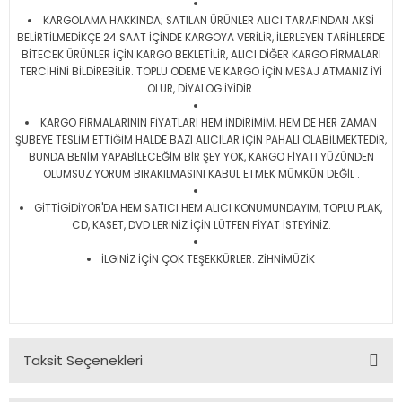
KARGOLAMA HAKKINDA; SATILAN ÜRÜNLER ALICI TARAFINDAN AKSİ
BELİRTİLMEDİKÇE 24 SAAT İÇİNDE KARGOYA VERİLİR, İLERLEYEN TARİHLERDE
BİTECEK ÜRÜNLER İÇİN KARGO BEKLETİLİR, ALICI DİĞER KARGO FİRMALARI
TERCİHİNİ BİLDİREBİLİR. TOPLU ÖDEME VE KARGO İÇİN MESAJ ATMANIZ İYİ
OLUR, DİYALOG İYİDİR.
KARGO FİRMALARININ FİYATLARI HEM İNDİRİMİM, HEM DE HER ZAMAN
ŞUBEYE TESLİM ETTİĞİM HALDE BAZI ALICILAR İÇİN PAHALI OLABİLMEKTEDİR,
BUNDA BENİM YAPABİLECEĞİM BİR ŞEY YOK, KARGO FİYATI YÜZÜNDEN
OLUMSUZ YORUM BIRAKILMASINI KABUL ETMEK MÜMKÜN DEĞİL .
GİTTİGİDİYOR'DA HEM SATICI HEM ALICI KONUMUNDAYIM, TOPLU PLAK,
CD, KASET, DVD LERİNİZ İÇİN LÜTFEN FİYAT İSTEYİNİZ.
İLGİNİZ İÇİN ÇOK TEŞEKKÜRLER. ZİHNİMÜZİK
Taksit Seçenekleri