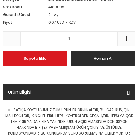
Stok Kodu
41890051
Garanti Süresi
24 Ay
Fiyat
6,67 USD + KDV
Sepete Ekle
Hemen Al
Ürün Bilgisi
SATIŞA KOYDUĞUMUZ TÜM ÜRÜNLER ORİJİNALDİR, BULGAR, RUS, ÇİN
MALI DEĞİLDİR, İKİNCİ ELLERİN HEPSİ KONTROLDEN GEÇMİŞTİR, HEPSİ YA ÇOK
TEMİZDİR YA DA SIFIRA YAKINDIR. ÜRÜN AÇIKLAMASINDA KONDİSYON
HAKKINDA BİR ŞEY YAZMAMIŞSAM, ÜRÜN ÇOK İYİ VE ÜSTÜNDE
KONDİSYONDADIR. BU KONULARDA SORU SORULMASINA GEREK YOKTUR