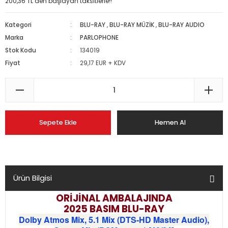
200,36 TL den başlayan taksitlerle!!
Kategori
BLU-RAY
,
BLU-RAY MÜZİK
,
BLU-RAY AUDIO
Marka
PARLOPHONE
Stok Kodu
134019
Fiyat
29,17 EUR + KDV
Sepete Ekle
Hemen Al
Ürün Bilgisi
ORİJİNAL AMBALAJINDA
2025 BASIM
BLU-RAY
Dolby Atmos Mix, 5.1 Mix (DTS-HD Master Audio),