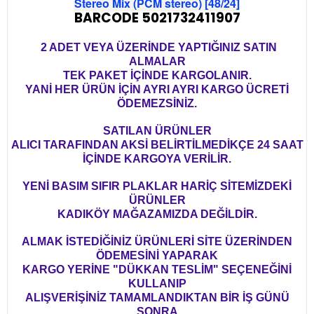
Stereo Mix (PCM stereo) [48/24]
BARCODE 5021732411907
2 ADET VEYA ÜZERİNDE YAPTIĞINIZ SATIN
ALMALAR
TEK PAKET İÇİNDE KARGOLANIR.
YANİ HER ÜRÜN İÇİN AYRI AYRI KARGO ÜCRETİ
ÖDEMEZSİNİZ.
SATILAN ÜRÜNLER
ALICI TARAFINDAN AKSİ BELİRTİLMEDİKÇE 24 SAAT
İÇİNDE KARGOYA VERİLİR.
YENİ BASIM SIFIR PLAKLAR HARİÇ SİTEMİZDEKİ
ÜRÜNLER
KADIKÖY MAĞAZAMIZDA DEĞİLDİR.
ALMAK İSTEDİĞİNİZ ÜRÜNLERİ SİTE ÜZERİNDEN
ÖDEMESİNİ YAPARAK
KARGO YERİNE "DÜKKAN TESLİM" SEÇENEĞİNİ
KULLANIP
ALIŞVERİŞİNİZ TAMAMLANDIKTAN BİR İŞ GÜNÜ
SONRA