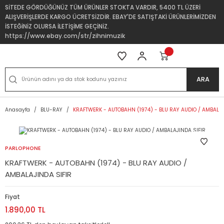
SİTEDE GÖRDÜĞÜNÜZ TÜM ÜRÜNLER STOKTA VARDIR, 5400 TL ÜZERİ
ALIŞVERİŞLERDE KARGO ÜCRETSİZDİR. EBAY'DE SATIŞTAKİ ÜRÜNLERİMİZDEN
İSTEĞİNİZ OLURSA İLETİŞİME GEÇİNİZ.
https://www.ebay.com/str/zihnimuzik
ARA
Anasayfa
BLU-RAY
KRAFTWERK - AUTOBAHN (1974) - BLU RAY AUDIO / AMBALAJ
PARLOPHONE
KRAFTWERK - AUTOBAHN (1974) - BLU RAY AUDIO /
AMBALAJINDA SIFIR
Fiyat
1.890,00 TL