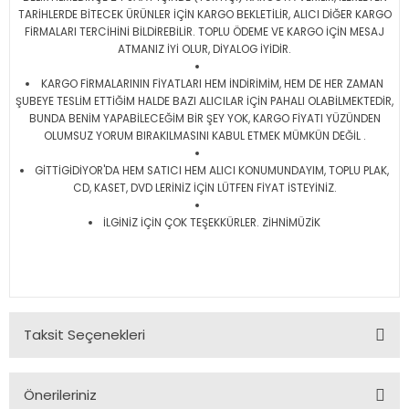
TARİHLERDE BİTECEK ÜRÜNLER İÇİN KARGO BEKLETİLİR, ALICI DİĞER KARGO
FİRMALARI TERCİHİNİ BİLDİREBİLİR. TOPLU ÖDEME VE KARGO İÇİN MESAJ
ATMANIZ İYİ OLUR, DİYALOG İYİDİR.
KARGO FİRMALARININ FİYATLARI HEM İNDİRİMİM, HEM DE HER ZAMAN
ŞUBEYE TESLİM ETTİĞİM HALDE BAZI ALICILAR İÇİN PAHALI OLABİLMEKTEDİR,
BUNDA BENİM YAPABİLECEĞİM BİR ŞEY YOK, KARGO FİYATI YÜZÜNDEN
OLUMSUZ YORUM BIRAKILMASINI KABUL ETMEK MÜMKÜN DEĞİL .
GİTTİGİDİYOR'DA HEM SATICI HEM ALICI KONUMUNDAYIM, TOPLU PLAK,
CD, KASET, DVD LERİNİZ İÇİN LÜTFEN FİYAT İSTEYİNİZ.
İLGİNİZ İÇİN ÇOK TEŞEKKÜRLER. ZİHNİMÜZİK
Taksit Seçenekleri
Önerileriniz