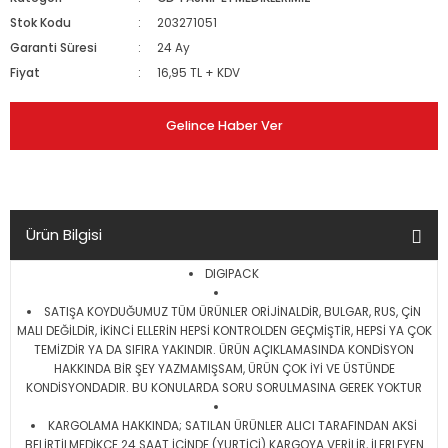
Stok Kodu
203271051
Garanti Süresi
24 Ay
Fiyat
16,95 TL + KDV
Gelince Haber Ver
Ürün Bilgisi
DIGIPACK
SATIŞA KOYDUĞUMUZ TÜM ÜRÜNLER ORİJİNALDİR, BULGAR, RUS, ÇİN
MALI DEĞİLDİR, İKİNCİ ELLERİN HEPSİ KONTROLDEN GEÇMİŞTİR, HEPSİ YA ÇOK
TEMİZDİR YA DA SIFIRA YAKINDIR. ÜRÜN AÇIKLAMASINDA KONDİSYON
HAKKINDA BİR ŞEY YAZMAMIŞSAM, ÜRÜN ÇOK İYİ VE ÜSTÜNDE
KONDİSYONDADIR. BU KONULARDA SORU SORULMASINA GEREK YOKTUR
KARGOLAMA HAKKINDA; SATILAN ÜRÜNLER ALICI TARAFINDAN AKSİ
BELİRTİLMEDİKÇE 24 SAAT İÇİNDE (YURTİÇİ) KARGOYA VERİLİR, İLERLEYEN