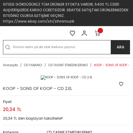
SİTEDE GÖRDÜĞÜNÜZ TÜM ÜRÜNLER STOKTA VARDIR, 5400 TL ÜZERİ
ALIŞVERİŞLERDE KARGO ÜCRETSİZDİR. EBAY'DE SATIŞTAKİ ÜRÜNLERİMİZDEN
İSTEĞİNİZ OLURSA İLETİŞİME GEÇİNİZ.
https://www.ebay.com/str/zihnimuzik
ARA
Anasayfa
CD YABANCI
CD TASNİF ETMEDİKLERİMİZ
KOOP - SONS OF KOOP - C
KOOP - SONS OF KOOP - CD 2.EL
Fiyat
20,34 TL
20,34 TL den başlayan taksitlerle!!
Kategori
CD TASNİF ETMEDİKLERİMİZ