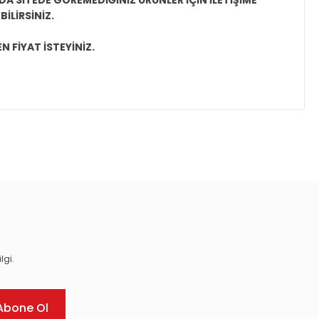
A SİTEDE GÖREMEDİĞİNİZ ÜRÜNLER İÇİN İLETİŞİME
İLİRSİNİZ.
N FİYAT İSTEYİNİZ.
ıza iletebilirsiniz.
lgi.
Abone Ol