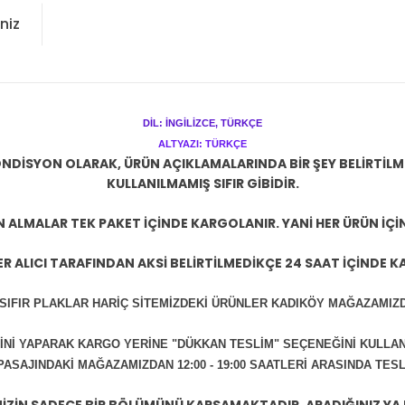
niz
DİL: İNGİLİZCE, TÜRKÇE
ALTYAZI: TÜRKÇE
NDİSYON OLARAK, ÜRÜN AÇIKLAMALARINDA BİR ŞEY BELİRTİL
KULLANILMAMIŞ SIFIR GİBİDİR.
N ALMALAR TEK PAKET İÇİNDE KARGOLANIR. YANİ HER ÜRÜN İÇİ
R ALICI TARAFINDAN AKSİ BELİRTİLMEDİKÇE 24 SAAT İÇİNDE K
 SIFIR PLAKLAR HARİÇ SİTEMİZDEKİ ÜRÜNLER KADIKÖY MAĞAZAMIZD
İNİ YAPARAK KARGO YERİNE "DÜKKAN TESLİM" SEÇENEĞİNİ KULLAN
ASAJINDAKİ MAĞAZAMIZDAN 12:00 - 19:00 SAATLERİ ARASINDA TESLİ