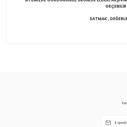
SİTEMİZDE GÖRDÜĞÜNÜZ ÜRÜNLER ELDEKİ ARŞİVİMİ
GEÇEBİLİR
SATMAK , DEĞERLEN
Bu ürünün fiyat bilgisi, resim, ürün açıklamalarında ve diğer 
Görüş ve önerileriniz için teşekkür ederiz.
Ürün resmi kalitesiz, bozuk veya görüntülenemiyor.
Ürün açıklamasında eksik bilgiler bulunuyor.
Ürün bilgilerinde hatalar bulunuyor.
Yen
Ürün fiyatı diğer sitelerden daha pahalı.
Bu ürüne benzer farklı alternatifler olmalı.