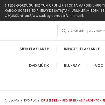
SİTEDE GÖRDÜĞÜNÜZ TÜM ÜRÜNLER STOKTA VARDIR, 5400 TL 
KARGO ÜCRETSİZDİR. EBAY'DE SATIŞTAKİ ÜRÜNLERİMİZDEN İSTE
GEÇİNİZ. https://www.ebay.com/str/zihnimuzik
SIFIR PLAKLAR LP
İKİNCİ EL PLAKLAR LP
DVD MÜZİK
BLU-RAY
VCD
Anasayfa
DVD FİLM
KIRMIZI SİREN - RED SIREN - ASIA ARGENTO - 