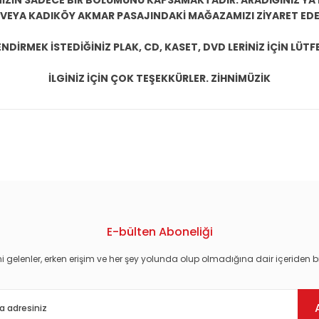
ZİN SADECE BİR BÖLÜMÜNÜ KAPSAMAKTADIR. ARADIĞINIZ YA D
 VEYA KADIKÖY AKMAR PASAJINDAKİ MAĞAZAMIZI ZİYARET EDEB
DİRMEK İSTEDİĞİNİZ PLAK, CD, KASET, DVD LERİNİZ İÇİN LÜTFE
İLGİNİZ İÇİN ÇOK TEŞEKKÜRLER. ZİHNİMÜZİK
konularda yetersiz gördüğünüz noktaları öneri formunu kullanarak tarafım
E-bülten Aboneliği
i gelenler, erken erişim ve her şey yolunda olup olmadığına dair içeriden bi