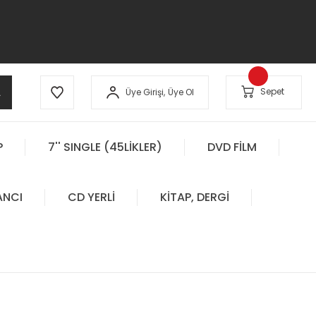
A
Sepet
Üye Girişi,
Üye Ol
P
7'' SINGLE (45LİKLER)
DVD FİLM
ANCI
CD YERLİ
KİTAP, DERGİ