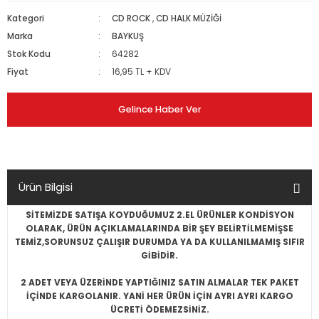
Kategori
CD ROCK
,
CD HALK MÜZİĞİ
Marka
BAYKUŞ
Stok Kodu
64282
Fiyat
16,95 TL + KDV
Gelince Haber Ver
Ürün Bilgisi
SİTEMİZDE SATIŞA KOYDUĞUMUZ 2.EL ÜRÜNLER KONDİSYON
OLARAK, ÜRÜN AÇIKLAMALARINDA BİR ŞEY BELİRTİLMEMİŞSE
TEMİZ,SORUNSUZ ÇALIŞIR DURUMDA YA DA KULLANILMAMIŞ SIFIR
GİBİDİR.
2 ADET VEYA ÜZERİNDE YAPTIĞINIZ SATIN ALMALAR TEK PAKET
İÇİNDE KARGOLANIR. YANİ HER ÜRÜN İÇİN AYRI AYRI KARGO
ÜCRETİ ÖDEMEZSİNİZ.