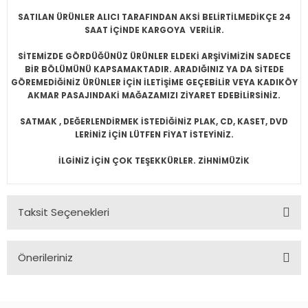
SATILAN ÜRÜNLER ALICI TARAFINDAN AKSİ BELİRTİLMEDİKÇE 24
SAAT İÇİNDE KARGOYA VERİLİR.
SİTEMİZDE GÖRDÜĞÜNÜZ ÜRÜNLER ELDEKİ ARŞİVİMİZİN SADECE
BİR BÖLÜMÜNÜ KAPSAMAKTADIR. ARADIĞINIZ YA DA SİTEDE
GÖREMEDİĞİNİZ ÜRÜNLER İÇİN İLETİŞİME GEÇEBİLİR VEYA KADIKÖY
AKMAR PASAJINDAKİ MAĞAZAMIZI ZİYARET EDEBİLİRSİNİZ.
SATMAK , DEĞERLENDİRMEK İSTEDİĞİNİZ PLAK, CD, KASET, DVD
LERİNİZ İÇİN LÜTFEN FİYAT İSTEYİNİZ.
İLGİNİZ İÇİN ÇOK TEŞEKKÜRLER. ZİHNİMÜZİK
Taksit Seçenekleri
Önerileriniz
Bu ürünün fiyat bilgisi, resim, ürün açıklamalarında ve diğer
konularda yetersiz gördüğünüz noktaları öneri formunu