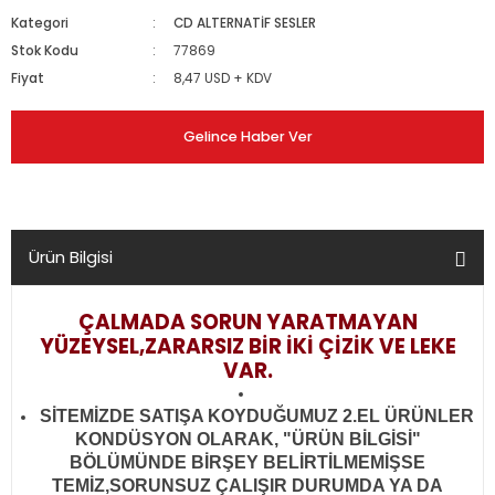
Kategori
CD ALTERNATİF SESLER
Stok Kodu
77869
Fiyat
8,47 USD + KDV
Gelince Haber Ver
Ürün Bilgisi
ÇALMADA SORUN YARATMAYAN
YÜZEYSEL,ZARARSIZ BİR İKİ ÇİZİK VE LEKE
VAR.
SİTEMİZDE SATIŞA KOYDUĞUMUZ 2.EL ÜRÜNLER
KONDÜSYON OLARAK, "ÜRÜN BİLGİSİ"
BÖLÜMÜNDE BİRŞEY BELİRTİLMEMİŞSE
TEMİZ,SORUNSUZ ÇALIŞIR DURUMDA YA DA