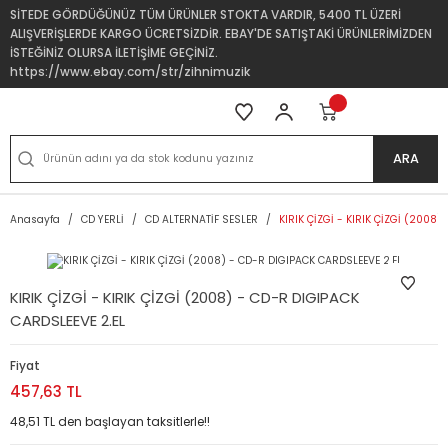
SİTEDE GÖRDÜĞÜNÜZ TÜM ÜRÜNLER STOKTA VARDIR, 5400 TL ÜZERİ
ALIŞVERİŞLERDE KARGO ÜCRETSİZDİR. EBAY'DE SATIŞTAKİ ÜRÜNLERİMİZDEN
İSTEĞİNİZ OLURSA İLETİŞİME GEÇİNİZ.
https://www.ebay.com/str/zihnimuzik
ARA
Anasayfa
CD YERLİ
CD ALTERNATİF SESLER
KIRIK ÇİZGİ - KIRIK ÇİZGİ (2008
KIRIK ÇİZGİ - KIRIK ÇİZGİ (2008) - CD-R DIGIPACK
CARDSLEEVE 2.EL
Fiyat
457,63 TL
48,51 TL den başlayan taksitlerle!!