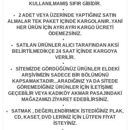
KULLANILMAMIŞ SIFIR GİBİDİR
.
2 ADET VEYA ÜZERİNDE YAPTIĞINIZ SATIN
ALMALAR TEK PAKET İÇİNDE KARGOLANIR..YANİ
HER ÜRÜN İÇİN AYRI AYRI KARGO ÜCRETİ
ÖDEMEZSİNİZ.
SATILAN ÜRÜNLER ALICI TARAFINDAN AKSİ
BELİRTİLMEDİKÇE 24 SAAT İÇİNDE KARGOYA
VERİLİR
.
SİTEMİZDE GÖRDÜĞÜNÜZ ÜRÜNLER ELDEKİ
ARŞİVİMİZİN SADECE BİR BÖLÜMÜNÜ
KAPSAMAKTADIR...ARADIĞINIZ YA DA SİTEDE
GÖREMEDİĞİNİZ ÜRÜNLER İÇİN İLETİŞİME
GEÇEBİLİR VEYA KADIKÖY AKMAR PASAJINDAKİ
MAĞAZAMIZI ZİYARET EDEBİLİRSİNİZ.
SATMAK , DEĞERLENDİRMEK İSTEDİĞİNİZ PLAK,
CD, KASET, DVD LERİNİZ İÇİN LÜTFEN FİYAT
İSTEYİNİZ.