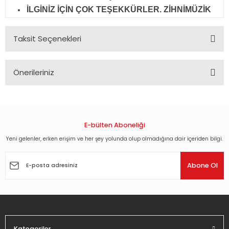
İLGİNİZ İÇİN ÇOK TEŞEKKÜRLER. ZİHNİMÜZİK
Taksit Seçenekleri
Önerileriniz
Bu ürünün fiyat bilgisi, resim, ürün açıklamalarında ve diğer
konularda yetersiz gördüğünüz noktaları öneri formunu
kullanarak tarafımıza iletebilirsiniz.
Görüş ve önerileriniz için teşekkür ederiz.
E-bülten Aboneliği
Yeni gelenler, erken erişim ve her şey yolunda olup olmadığına dair içeriden bilgi.
Ürün resmi kalitesiz, bozuk veya görüntülenemiyor.
Ürün açıklamasında eksik bilgiler bulunuyor.
Abone Ol
Ürün bilgilerinde hatalar bulunuyor.
Ürün fiyatı diğer sitelerden daha pahalı.
Bu ürüne benzer farklı alternatifler olmalı.
Kategoriler