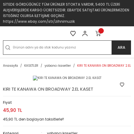
SİTEDE GÖRDÜĞÜNÜZ TÜM ÜRÜNLER STOKTA VARDIR, 5400 TL ÜZERİ
ALIŞVERİŞLERDE KARGO ÜCRETSİZDİR. EBAY'DE SATIŞTAKİ ÜRÜNLERİMİZDEN
İSTEĞİNİZ OLURSA İLETİŞİME GEÇİNİZ.
https://www.ebay.com/str/zihnimuzik
ARA
Anasayfa
KASETLER
yabancı kasetler
KIRI TE KANAWA ON BROADWAY 2.EL K
KIRI TE KANAWA ON BROADWAY 2.EL KASET
Fiyat
45,90 TL
45,90 TL den başlayan taksitlerle!!
Kategori
yabancı kasetler