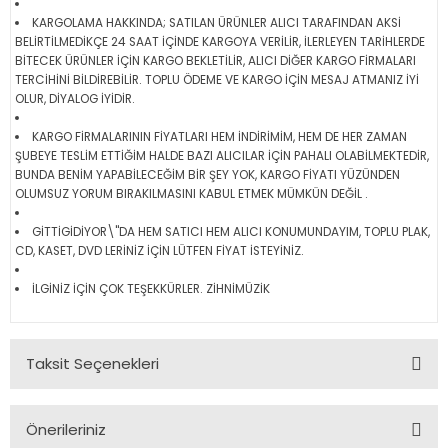
KARGOLAMA HAKKINDA; SATILAN ÜRÜNLER ALICI TARAFINDAN AKSİ
BELİRTİLMEDİKÇE 24 SAAT İÇİNDE KARGOYA VERİLİR, İLERLEYEN TARİHLERDE
BİTECEK ÜRÜNLER İÇİN KARGO BEKLETİLİR, ALICI DİĞER KARGO FİRMALARI
TERCİHİNİ BİLDİREBİLİR. TOPLU ÖDEME VE KARGO İÇİN MESAJ ATMANIZ İYİ
OLUR, DİYALOG İYİDİR.
KARGO FİRMALARININ FİYATLARI HEM İNDİRİMİM, HEM DE HER ZAMAN
ŞUBEYE TESLİM ETTİĞİM HALDE BAZI ALICILAR İÇİN PAHALI OLABİLMEKTEDİR,
BUNDA BENİM YAPABİLECEĞİM BİR ŞEY YOK, KARGO FİYATI YÜZÜNDEN
OLUMSUZ YORUM BIRAKILMASINI KABUL ETMEK MÜMKÜN DEĞİL .
GİTTİGİDİYOR\"DA HEM SATICI HEM ALICI KONUMUNDAYIM, TOPLU PLAK,
CD, KASET, DVD LERİNİZ İÇİN LÜTFEN FİYAT İSTEYİNİZ.
İLGİNİZ İÇİN ÇOK TEŞEKKÜRLER. ZİHNİMÜZİK
Taksit Seçenekleri
Önerileriniz