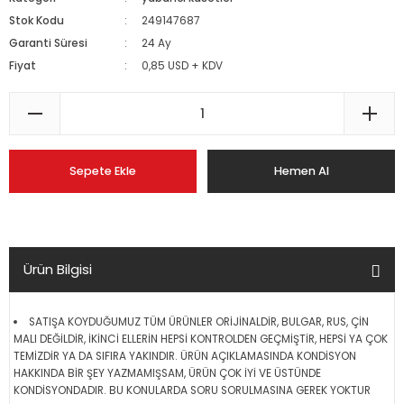
Stok Kodu
249147687
Garanti Süresi
24 Ay
Fiyat
0,85 USD + KDV
Sepete Ekle
Hemen Al
Ürün Bilgisi
SATIŞA KOYDUĞUMUZ TÜM ÜRÜNLER ORİJİNALDİR, BULGAR, RUS, ÇİN
MALI DEĞİLDİR, İKİNCİ ELLERİN HEPSİ KONTROLDEN GEÇMİŞTİR, HEPSİ YA ÇOK
TEMİZDİR YA DA SIFIRA YAKINDIR. ÜRÜN AÇIKLAMASINDA KONDİSYON
HAKKINDA BİR ŞEY YAZMAMIŞSAM, ÜRÜN ÇOK İYİ VE ÜSTÜNDE
KONDİSYONDADIR. BU KONULARDA SORU SORULMASINA GEREK YOKTUR