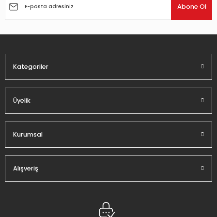
Ürün açıklamasında eksik bilgiler bulunuyor.
Abone Ol
Ürün bilgilerinde hatalar bulunuyor.
Ürün fiyatı diğer sitelerden daha pahalı.
Bu ürüne benzer farklı alternatifler olmalı.
Kategoriler
Üyelik
Gönder
Kurumsal
Alışveriş