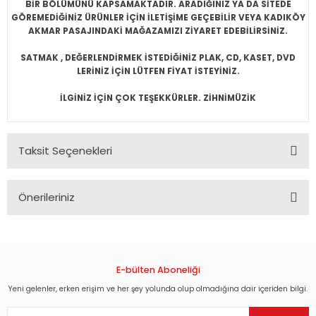
BİR BÖLÜMÜNÜ KAPSAMAKTADIR. ARADIĞINIZ YA DA SİTEDE
GÖREMEDİĞİNİZ ÜRÜNLER İÇİN İLETİŞİME GEÇEBİLİR VEYA KADIKÖY
AKMAR PASAJINDAKİ MAĞAZAMIZI ZİYARET EDEBİLİRSİNİZ.
SATMAK , DEĞERLENDİRMEK İSTEDİĞİNİZ PLAK, CD, KASET, DVD
LERİNİZ İÇİN LÜTFEN FİYAT İSTEYİNİZ.
İLGİNİZ İÇİN ÇOK TEŞEKKÜRLER. ZİHNİMÜZİK
Taksit Seçenekleri
Önerileriniz
Bu ürünün fiyat bilgisi, resim, ürün açıklamalarında ve diğer
konularda yetersiz gördüğünüz noktaları öneri formunu
kullanarak tarafımıza iletebilirsiniz.
Görüş ve önerileriniz için teşekkür ederiz.
E-bülten Aboneliği
Yeni gelenler, erken erişim ve her şey yolunda olup olmadığına dair içeriden bilgi.
Ürün resmi kalitesiz, bozuk veya görüntülenemiyor.