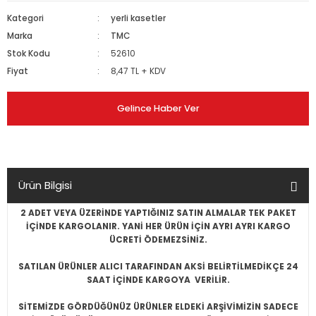
Kategori
yerli kasetler
Marka
TMC
Stok Kodu
52610
Fiyat
8,47 TL + KDV
Gelince Haber Ver
Ürün Bilgisi
2 ADET VEYA ÜZERİNDE YAPTIĞINIZ SATIN ALMALAR TEK PAKET
İÇİNDE KARGOLANIR. YANİ HER ÜRÜN İÇİN AYRI AYRI KARGO
ÜCRETİ ÖDEMEZSİNİZ.
SATILAN ÜRÜNLER ALICI TARAFINDAN AKSİ BELİRTİLMEDİKÇE 24
SAAT İÇİNDE KARGOYA VERİLİR.
SİTEMİZDE GÖRDÜĞÜNÜZ ÜRÜNLER ELDEKİ ARŞİVİMİZİN SADECE