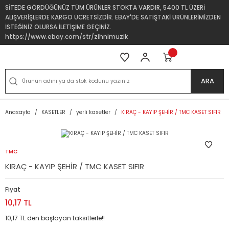
SİTEDE GÖRDÜĞÜNÜZ TÜM ÜRÜNLER STOKTA VARDIR, 5400 TL ÜZERİ
ALIŞVERİŞLERDE KARGO ÜCRETSİZDİR. EBAY'DE SATIŞTAKİ ÜRÜNLERİMİZDEN
İSTEĞİNİZ OLURSA İLETİŞİME GEÇİNİZ.
https://www.ebay.com/str/zihnimuzik
ARA
Anasayfa
KASETLER
yerli kasetler
KIRAÇ - KAYIP ŞEHİR / TMC KASET SIFIR
TMC
KIRAÇ - KAYIP ŞEHİR / TMC KASET SIFIR
Fiyat
10,17 TL
10,17 TL den başlayan taksitlerle!!