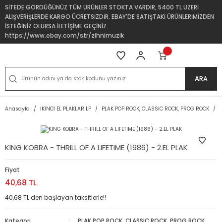
SİTEDE GÖRDÜĞÜNÜZ TÜM ÜRÜNLER STOKTA VARDIR, 5400 TL ÜZERİ
ALIŞVERİŞLERDE KARGO ÜCRETSİZDİR. EBAY'DE SATIŞTAKİ ÜRÜNLERİMİZDEN
İSTEĞİNİZ OLURSA İLETİŞİME GEÇİNİZ.
https://www.ebay.com/str/zihnimuzik
ARA
Anasayfa
İKİNCİ EL PLAKLAR LP
PLAK POP ROCK, CLASSIC ROCK, PROG ROCK
KING KOBRA - THRILL OF A LIFETIME (1986) - 2.EL PLAK
Fiyat
40,68 TL
40,68 TL den başlayan taksitlerle!!
Kategori
PLAK POP ROCK, CLASSIC ROCK, PROG ROCK