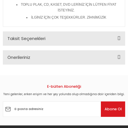
TOPLU PLAK, CD, KASET, DVD LERİNİZ İÇİN LÜTFEN FİYAT
İSTEYİNİZ.
İLGİNİZ İÇİN ÇOK TEŞEKKÜRLER. ZİHNİMÜZİK
Taksit Seçenekleri
Önerileriniz
Bu ürünün fiyat bilgisi, resim, ürün açıklamalarında ve diğer
konularda yetersiz gördüğünüz noktaları öneri formunu
kullanarak tarafımıza iletebilirsiniz.
Görüş ve önerileriniz için teşekkür ederiz.
E-bülten Aboneliği
Yeni gelenler, erken erişim ve her şey yolunda olup olmadığına dair içeriden bilgi.
Ürün resmi kalitesiz, bozuk veya görüntülenemiyor.
Ürün açıklamasında eksik bilgiler bulunuyor.
Abone Ol
Ürün bilgilerinde hatalar bulunuyor.
Ürün fiyatı diğer sitelerden daha pahalı.