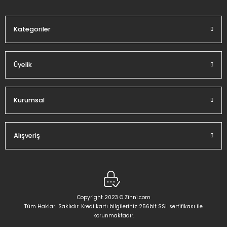
Bu ürüne benzer farklı alternatifler olmalı.
Kategoriler
Üyelik
Gönder
Kurumsal
Alışveriş
Copyright 2023 © Zihni.com
Tüm Hakları Saklıdır. Kredi kartı bilgileriniz 256bit SSL sertifikası ile
korunmaktadır.