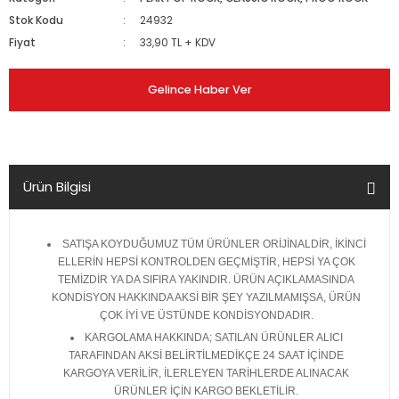
Stok Kodu
24932
Fiyat
33,90 TL + KDV
Gelince Haber Ver
Ürün Bilgisi
SATIŞA KOYDUĞUMUZ TÜM ÜRÜNLER ORİJİNALDİR, İKİNCİ
ELLERİN HEPSİ KONTROLDEN GEÇMİŞTİR, HEPSİ YA ÇOK
TEMİZDİR YA DA SIFIRA YAKINDIR. ÜRÜN AÇIKLAMASINDA
KONDİSYON HAKKINDA AKSİ BİR ŞEY YAZILMAMIŞSA, ÜRÜN
ÇOK İYİ VE ÜSTÜNDE KONDİSYONDADIR.
KARGOLAMA HAKKINDA; SATILAN ÜRÜNLER ALICI
TARAFINDAN AKSİ BELİRTİLMEDİKÇE 24 SAAT İÇİNDE
KARGOYA VERİLİR, İLERLEYEN TARİHLERDE ALINACAK
ÜRÜNLER İÇİN KARGO BEKLETİLİR.