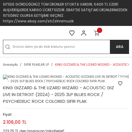
SİTEDE GÖRDÜĞÜNÜZ TÜM ÜRÜNLER STOKTA VARDIR, 5400 TL ÜZERİ
ALIŞVERİŞLERDE KARGO ÜCRETSİZDİR. EBAY'DE SATIŞTAKİ ÜRÜNLERİMİZDEN
İSTEĞİNİZ OLURSA İLETİŞİME GEÇİNİZ.
https://www.ebay.com/str/zihnimuzik
ARA
Anasayfa
SIFIR PLAKLAR LP
KING GIZZARD & THE LIZARD WIZARD - ACOUSTIC GI
KING GIZZARD & THE LIZARD WIZARD - ACOUSTIC GIZZARD
LIVE IN DETROIT (2024) - 2025 3LP BLUES ROCK /
PSYCHEDELIC ROCK COLORED SIFIR PLAK
Fiyat
2.106,00 TL
223,25 TL den başlayan taksitlerle!!