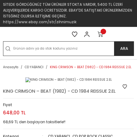
SİTEDE GÖRDÜĞÜNÜZ TÜM ÜRÜNLER STOKTA VARDIR, 5400 TL ÜZERİ
ALIŞVERİŞLERDE KARGO ÜCRETSİZDİR. EBAY'DE SATIŞTAKİ ÜRÜNLERİMİZDEN
İSTEĞİNİZ OLURSA İLETİŞİME GEÇİNİZ.
https://www.ebay.com/str/zihnimuzik
ARA
Anasayfa
CD YABANCI
KING CRIMSON – BEAT (1982) - CD 1984 REISSUE 2.EL
KING CRIMSON – BEAT (1982) - CD 1984 REISSUE 2.EL
Fiyat
648,00 TL
68,69 TL den başlayan taksitlerle!!
Kategori
CD YABANCI
,
CD POP ROCK,CLASSIC