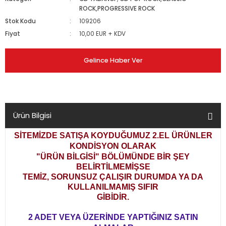
ROCK,PROGRESSIVE ROCK
Stok Kodu
109206
Fiyat
10,00 EUR + KDV
Gelince Haber Ver
Ürün Bilgisi
SİTEMİZDE SATIŞA KOYDUĞUMUZ 2.EL ÜRÜNLER
KONDİSYON OLARAK
"ÜRÜN BİLGİSİ" BÖLÜMÜNDE BİR ŞEY
BELİRTİLMEMİŞSE
TEMİZ, SORUNSUZ ÇALIŞIR DURUMDA YA DA
KULLANILMAMIŞ SIFIR
GİBİDİR.
2 ADET VEYA ÜZERİNDE YAPTIĞINIZ SATIN