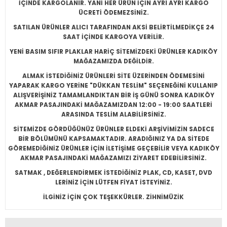
İÇİNDE KARGOLANIR. YANİ HER ÜRÜN İÇİN AYRI AYRI KARGO
ÜCRETİ ÖDEMEZSİNİZ.
SATILAN ÜRÜNLER ALICI TARAFINDAN AKSİ BELİRTİLMEDİKÇE 24
SAAT İÇİNDE KARGOYA VERİLİR.
YENİ BASIM SIFIR PLAKLAR HARİÇ SİTEMİZDEKİ ÜRÜNLER KADIKÖY
MAĞAZAMIZDA DEĞİLDİR.
ALMAK İSTEDİĞİNİZ ÜRÜNLERİ SİTE ÜZERİNDEN ÖDEMESİNİ
YAPARAK KARGO YERİNE "DÜKKAN TESLİM" SEÇENEĞİNİ KULLANIP
ALIŞVERİŞİNİZ TAMAMLANDIKTAN BİR İŞ GÜNÜ SONRA KADIKÖY
AKMAR PASAJINDAKİ MAĞAZAMIZDAN 12:00 - 19:00 SAATLERİ
ARASINDA TESLİM ALABİLİRSİNİZ.
SİTEMİZDE GÖRDÜĞÜNÜZ ÜRÜNLER ELDEKİ ARŞİVİMİZİN SADECE
BİR BÖLÜMÜNÜ KAPSAMAKTADIR. ARADIĞINIZ YA DA SİTEDE
GÖREMEDİĞİNİZ ÜRÜNLER İÇİN İLETİŞİME GEÇEBİLİR VEYA KADIKÖY
AKMAR PASAJINDAKİ MAĞAZAMIZI ZİYARET EDEBİLİRSİNİZ.
SATMAK , DEĞERLENDİRMEK İSTEDİĞİNİZ PLAK, CD, KASET, DVD
LERİNİZ İÇİN LÜTFEN FİYAT İSTEYİNİZ.
İLGİNİZ İÇİN ÇOK TEŞEKKÜRLER. ZİHNİMÜZİK