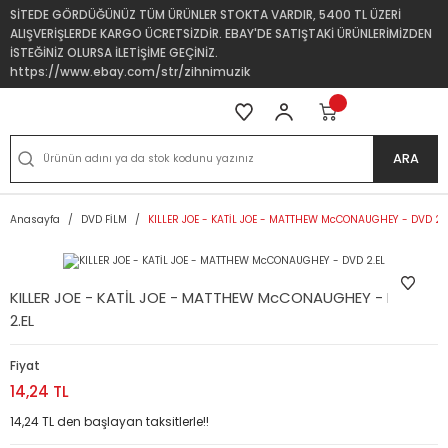
SİTEDE GÖRDÜĞÜNÜZ TÜM ÜRÜNLER STOKTA VARDIR, 5400 TL ÜZERİ
ALIŞVERİŞLERDE KARGO ÜCRETSİZDİR. EBAY'DE SATIŞTAKİ ÜRÜNLERİMİZDEN
İSTEĞİNİZ OLURSA İLETİŞİME GEÇİNİZ.
https://www.ebay.com/str/zihnimuzik
ARA
Anasayfa
DVD FİLM
KILLER JOE - KATİL JOE - MATTHEW McCONAUGHEY - DVD 2.
KILLER JOE - KATİL JOE - MATTHEW McCONAUGHEY - DVD
2.EL
Fiyat
14,24 TL
14,24 TL den başlayan taksitlerle!!