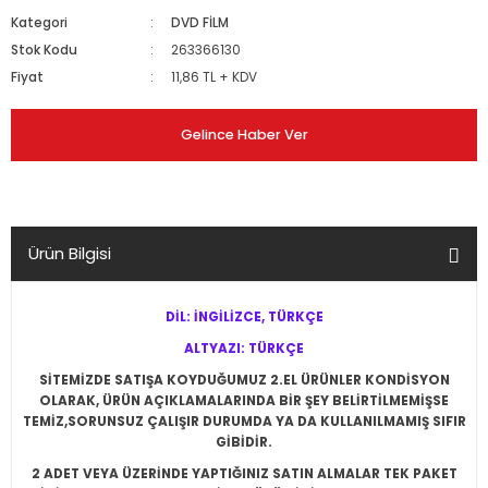
Kategori
DVD FİLM
Stok Kodu
263366130
Fiyat
11,86 TL + KDV
Gelince Haber Ver
Ürün Bilgisi
DİL: İNGİLİZCE, TÜRKÇE
ALTYAZI: TÜRKÇE
SİTEMİZDE SATIŞA KOYDUĞUMUZ 2.EL ÜRÜNLER KONDİSYON
OLARAK, ÜRÜN AÇIKLAMALARINDA BİR ŞEY BELİRTİLMEMİŞSE
TEMİZ,SORUNSUZ ÇALIŞIR DURUMDA YA DA KULLANILMAMIŞ SIFIR
GİBİDİR.
2 ADET VEYA ÜZERİNDE YAPTIĞINIZ SATIN ALMALAR TEK PAKET