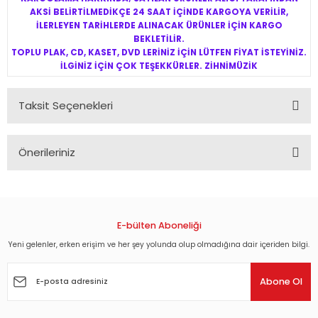
AKSİ BELİRTİLMEDİKÇE 24 SAAT İÇİNDE KARGOYA VERİLİR,
İLERLEYEN TARİHLERDE ALINACAK ÜRÜNLER İÇİN KARGO
BEKLETİLİR.
TOPLU PLAK, CD, KASET, DVD LERİNİZ İÇİN LÜTFEN FİYAT İSTEYİNİZ.
İLGİNİZ İÇİN ÇOK TEŞEKKÜRLER. ZİHNİMÜZİK
Taksit Seçenekleri
Önerileriniz
Bu ürünün fiyat bilgisi, resim, ürün açıklamalarında ve diğer
konularda yetersiz gördüğünüz noktaları öneri formunu
kullanarak tarafımıza iletebilirsiniz.
Görüş ve önerileriniz için teşekkür ederiz.
E-bülten Aboneliği
Yeni gelenler, erken erişim ve her şey yolunda olup olmadığına dair içeriden bilgi.
Ürün resmi kalitesiz, bozuk veya görüntülenemiyor.
Ürün açıklamasında eksik bilgiler bulunuyor.
Abone Ol
Ürün bilgilerinde hatalar bulunuyor.