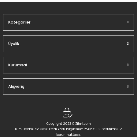
Ürün fiyatı diğer sitelerden daha pahalı.
Bu ürüne benzer farklı alternatifler olmalı.
Kategoriler
Üyelik
Gönder
Kurumsal
Alışveriş
Copyright 2023 © Zihni.com
Tüm Hakları Saklıdır. Kredi kartı bilgileriniz 256bit SSL sertifikası ile
korunmaktadır.