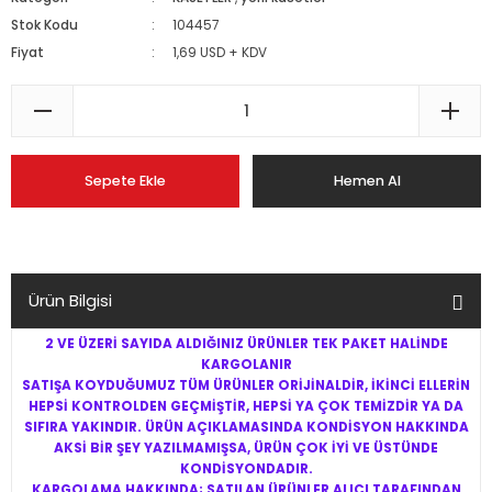
Stok Kodu
104457
Fiyat
1,69 USD + KDV
Sepete Ekle
Hemen Al
Ürün Bilgisi
2 VE ÜZERİ SAYIDA ALDIĞINIZ ÜRÜNLER TEK PAKET HALİNDE
KARGOLANIR
SATIŞA KOYDUĞUMUZ TÜM ÜRÜNLER ORİJİNALDİR, İKİNCİ ELLERİN
HEPSİ KONTROLDEN GEÇMİŞTİR, HEPSİ YA ÇOK TEMİZDİR YA DA
SIFIRA YAKINDIR. ÜRÜN AÇIKLAMASINDA KONDİSYON HAKKINDA
AKSİ BİR ŞEY YAZILMAMIŞSA, ÜRÜN ÇOK İYİ VE ÜSTÜNDE
KONDİSYONDADIR.
KARGOLAMA HAKKINDA; SATILAN ÜRÜNLER ALICI TARAFINDAN