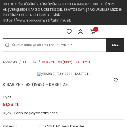
SİTEDE GÖRDÜĞÜNÜZ TÜM ÜRÜNLER STOKTA VARDIR, 5400 TL ÜZERİ
ALIŞVERİŞLERDE KARGO ÜCRETSİZDİR. EBAY'DE SATIŞTAKİ ÜRÜNLERİMİZDEN
İSTEĞİNİZ OLURSA İLETİŞİME GEÇİNİZ.
https://www.ebay.com/str/zihnimuzik
ARA
Anasayfa
KASETLER
KİBARİYE - '93 (1992) - KASET 2.EL
KİBARİYE - '93 (1992) - KASET 2.EL
Fiyat
91,26 TL
91,26 TL den başlayan taksitlerle!!
Kategori
KASETLER
,
yerli kasetler