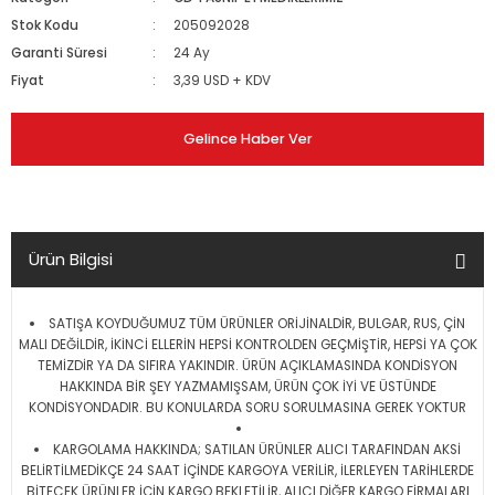
Stok Kodu
205092028
Garanti Süresi
24 Ay
Fiyat
3,39 USD + KDV
Gelince Haber Ver
Ürün Bilgisi
SATIŞA KOYDUĞUMUZ TÜM ÜRÜNLER ORİJİNALDİR, BULGAR, RUS, ÇİN
MALI DEĞİLDİR, İKİNCİ ELLERİN HEPSİ KONTROLDEN GEÇMİŞTİR, HEPSİ YA ÇOK
TEMİZDİR YA DA SIFIRA YAKINDIR. ÜRÜN AÇIKLAMASINDA KONDİSYON
HAKKINDA BİR ŞEY YAZMAMIŞSAM, ÜRÜN ÇOK İYİ VE ÜSTÜNDE
KONDİSYONDADIR. BU KONULARDA SORU SORULMASINA GEREK YOKTUR
KARGOLAMA HAKKINDA; SATILAN ÜRÜNLER ALICI TARAFINDAN AKSİ
BELİRTİLMEDİKÇE 24 SAAT İÇİNDE KARGOYA VERİLİR, İLERLEYEN TARİHLERDE
BİTECEK ÜRÜNLER İÇİN KARGO BEKLETİLİR, ALICI DİĞER KARGO FİRMALARI