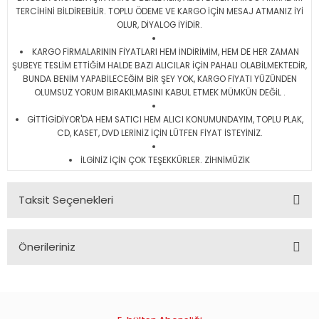
TERCİHİNİ BİLDİREBİLİR. TOPLU ÖDEME VE KARGO İÇİN MESAJ ATMANIZ İYİ
OLUR, DİYALOG İYİDİR.
KARGO FİRMALARININ FİYATLARI HEM İNDİRİMİM, HEM DE HER ZAMAN
ŞUBEYE TESLİM ETTİĞİM HALDE BAZI ALICILAR İÇİN PAHALI OLABİLMEKTEDİR,
BUNDA BENİM YAPABİLECEĞİM BİR ŞEY YOK, KARGO FİYATI YÜZÜNDEN
OLUMSUZ YORUM BIRAKILMASINI KABUL ETMEK MÜMKÜN DEĞİL .
GİTTİGİDİYOR'DA HEM SATICI HEM ALICI KONUMUNDAYIM, TOPLU PLAK,
CD, KASET, DVD LERİNİZ İÇİN LÜTFEN FİYAT İSTEYİNİZ.
İLGİNİZ İÇİN ÇOK TEŞEKKÜRLER. ZİHNİMÜZİK
Taksit Seçenekleri
Önerileriniz
Bu ürünün fiyat bilgisi, resim, ürün açıklamalarında ve diğer
konularda yetersiz gördüğünüz noktaları öneri formunu
kullanarak tarafımıza iletebilirsiniz.
Görüş ve önerileriniz için teşekkür ederiz.