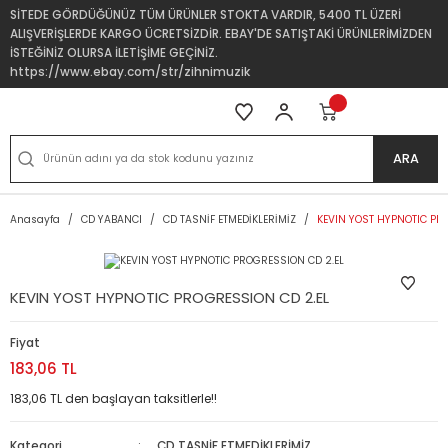
SİTEDE GÖRDÜĞÜNÜZ TÜM ÜRÜNLER STOKTA VARDIR, 5400 TL ÜZERİ
ALIŞVERİŞLERDE KARGO ÜCRETSİZDİR. EBAY'DE SATIŞTAKİ ÜRÜNLERİMİZDEN
İSTEĞİNİZ OLURSA İLETİŞİME GEÇİNİZ.
https://www.ebay.com/str/zihnimuzik
ARA
Anasayfa
CD YABANCI
CD TASNİF ETMEDİKLERİMİZ
KEVIN YOST HYPNOTIC PR
KEVIN YOST HYPNOTIC PROGRESSION CD 2.EL
Fiyat
183,06 TL
183,06 TL den başlayan taksitlerle!!
Kategori
CD TASNİF ETMEDİKLERİMİZ