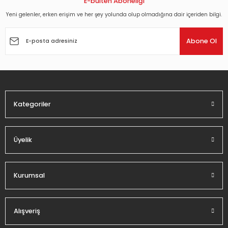
E-bülten Aboneliği
Yeni gelenler, erken erişim ve her şey yolunda olup olmadığına dair içeriden bilgi.
Ürün resmi kalitesiz, bozuk veya görüntülenemiyor.
Ürün açıklamasında eksik bilgiler bulunuyor.
Abone Ol
Ürün bilgilerinde hatalar bulunuyor.
Ürün fiyatı diğer sitelerden daha pahalı.
Bu ürüne benzer farklı alternatifler olmalı.
Kategoriler
Üyelik
Gönder
Kurumsal
Alışveriş