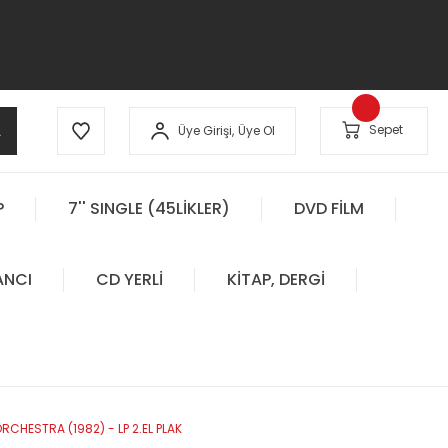
A
Sepet
Üye Girişi,
Üye Ol
P
7'' SINGLE (45LİKLER)
DVD FİLM
ANCI
CD YERLİ
KİTAP, DERGİ
CHESTRA (1982) - LP 2.EL PLAK