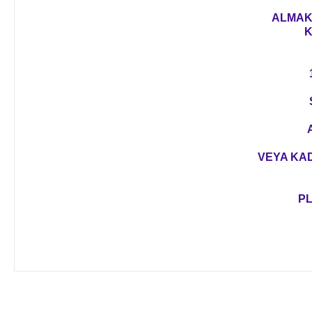
ALMAK 
K
VEYA KAD
PL
Bu ürünün fiyat bilgisi, resim, ürün açıklamalarında ve diğer 