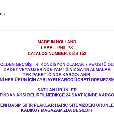
niz
MADE IN HOLLAND
LABEL:
PHILIPS
CATALOG NUMBER: 6514 152
ROLDEN GEÇMİŞTİR, KONDİSYON OLARAK 7 VE ÜSTÜ OL
2 ADET VEYA ÜZERİNDE YAPTIĞINIZ SATIN ALMALAR
TEK PAKET İÇİNDE KARGOLANIR.
Nİ HER ÜRÜN İÇİN AYRI AYRI KARGO ÜCRETİ ÖDEMEZSİN
SATILAN ÜRÜNLER
FINDAN AKSİ BELİRTİLMEDİKÇE 24 SAAT İÇİNDE KARGO
ENİ BASIM SIFIR PLAKLAR HARİÇ SİTEMİZDEKİ ÜRÜNL
KADIKÖY MAĞAZAMIZDA DEĞİLDİR.