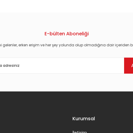
E-bülten Aboneliği
i gelenler, erken erişim ve her şey yolunda olup olmadığına dair içeriden bi
Gönder
Kurumsal
İletişim