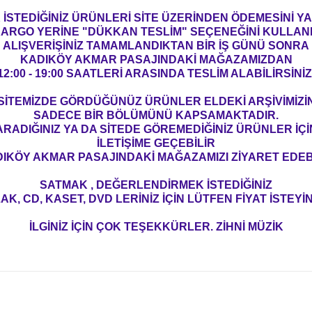
İSTEDİĞİNİZ ÜRÜNLERİ SİTE ÜZERİNDEN ÖDEMESİNİ 
ARGO YERİNE "DÜKKAN TESLİM" SEÇENEĞİNİ KULLAN
ALIŞVERİŞİNİZ TAMAMLANDIKTAN BİR İŞ GÜNÜ SONRA
KADIKÖY AKMAR PASAJINDAKİ MAĞAZAMIZDAN
12:00 - 19:00 SAATLERİ ARASINDA TESLİM ALABİLİRSİNİZ
SİTEMİZDE GÖRDÜĞÜNÜZ ÜRÜNLER ELDEKİ ARŞİVİMİZİ
SADECE BİR BÖLÜMÜNÜ KAPSAMAKTADIR.
ARADIĞINIZ YA DA SİTEDE GÖREMEDİĞİNİZ ÜRÜNLER İÇİ
İLETİŞİME GEÇEBİLİR
IKÖY AKMAR PASAJINDAKİ MAĞAZAMIZI ZİYARET EDEBİ
SATMAK , DEĞERLENDİRMEK İSTEDİĞİNİZ
AK, CD, KASET, DVD LERİNİZ İÇİN LÜTFEN FİYAT İSTEYİN
İLGİNİZ İÇİN ÇOK TEŞEKKÜRLER. ZİHNİ MÜZİK
konularda yetersiz gördüğünüz noktaları öneri formunu kullanarak tarafım