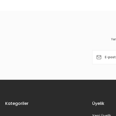
Görüş ve önerileriniz için teşekkür ederiz.
Ürün resmi kalitesiz, bozuk veya görüntülenemiyor.
Ürün açıklamasında eksik bilgiler bulunuyor.
Ürün bilgilerinde hatalar bulunuyor.
Yen
Ürün fiyatı diğer sitelerden daha pahalı.
Bu ürüne benzer farklı alternatifler olmalı.
Kategoriler
Üyelik
Yeni Üyelik