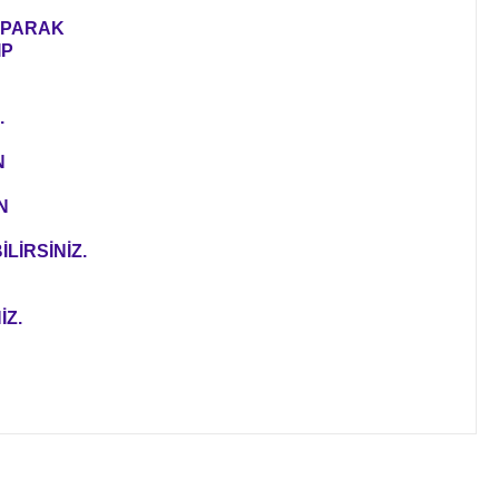
YAPARAK
IP
.
N
N
LİRSİNİZ.
İZ.
ıza iletebilirsiniz.