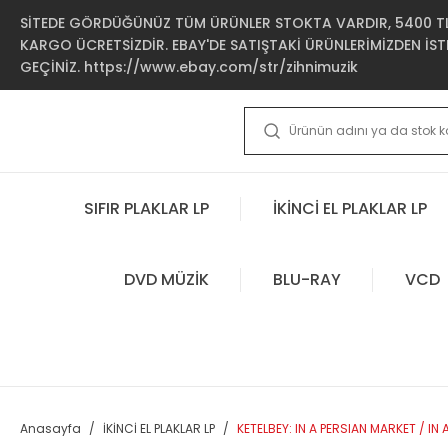
SİTEDE GÖRDÜĞÜNÜZ TÜM ÜRÜNLER STOKTA VARDIR, 5400 TL 
KARGO ÜCRETSİZDİR. EBAY'DE SATIŞTAKİ ÜRÜNLERİMİZDEN İSTE
GEÇİNİZ. https://www.ebay.com/str/zihnimuzik
SIFIR PLAKLAR LP
İKİNCİ EL PLAKLAR LP
DVD MÜZİK
BLU-RAY
VCD
Anasayfa
İKİNCİ EL PLAKLAR LP
KETELBEY: IN A PERSIAN MARKET / I