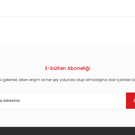
konularda yetersiz gördüğünüz noktaları öneri formunu kullanarak tarafım
E-bülten Aboneliği
i gelenler, erken erişim ve her şey yolunda olup olmadığına dair içeriden bi
Gönder