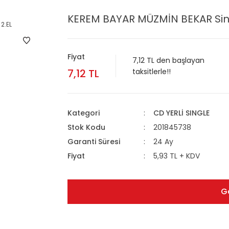
KEREM BAYAR MÜZMİN BEKAR Sin
Fiyat
7,12 TL den başlayan
7,12 TL
taksitlerle!!
Kategori
CD YERLİ SINGLE
Stok Kodu
201845738
Garanti Süresi
24 Ay
Fiyat
5,93 TL + KDV
G