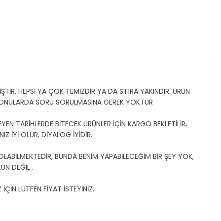
TİR, HEPSİ YA ÇOK TEMİZDİR YA DA SIFIRA YAKINDIR. ÜRÜN
 KONULARDA SORU SORULMASINA GEREK YOKTUR
YEN TARİHLERDE BİTECEK ÜRÜNLER İÇİN KARGO BEKLETİLİR,
Z İYİ OLUR, DİYALOG İYİDİR.
 OLABİLMEKTEDİR, BUNDA BENİM YAPABİLECEĞİM BİR ŞEY YOK,
N DEĞİL .
ÇİN LÜTFEN FİYAT İSTEYİNİZ.