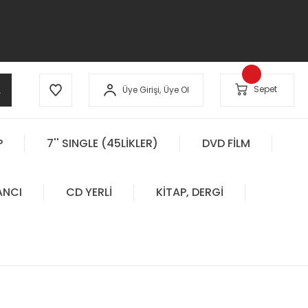
A
Sepet
Üye Girişi,
Üye Ol
P
7'' SINGLE (45LİKLER)
DVD FİLM
ANCI
CD YERLİ
KİTAP, DERGİ