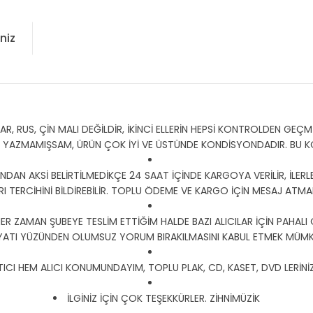
niz
 RUS, ÇİN MALI DEĞİLDİR, İKİNCİ ELLERİN HEPSİ KONTROLDEN GEÇMİŞ
Y YAZMAMIŞSAM, ÜRÜN ÇOK İYİ VE ÜSTÜNDE KONDİSYONDADIR. BU
DAN AKSİ BELİRTİLMEDİKÇE 24 SAAT İÇİNDE KARGOYA VERİLİR, İLERLE
I TERCİHİNİ BİLDİREBİLİR. TOPLU ÖDEME VE KARGO İÇİN MESAJ ATMANI
HER ZAMAN ŞUBEYE TESLİM ETTİĞİM HALDE BAZI ALICILAR İÇİN PAHALI
YATI YÜZÜNDEN OLUMSUZ YORUM BIRAKILMASINI KABUL ETMEK MÜMKÜ
CI HEM ALICI KONUMUNDAYIM, TOPLU PLAK, CD, KASET, DVD LERİNİZ İ
İLGİNİZ İÇİN ÇOK TEŞEKKÜRLER. ZİHNİMÜZİK