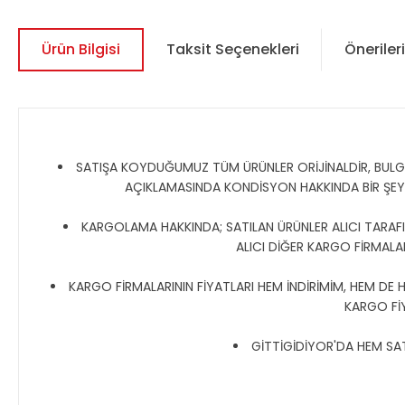
Ürün Bilgisi
Taksit Seçenekleri
Önerileri
SATIŞA KOYDUĞUMUZ TÜM ÜRÜNLER ORİJİNALDİR, BULGAR,
AÇIKLAMASINDA KONDİSYON HAKKINDA BİR ŞE
KARGOLAMA HAKKINDA; SATILAN ÜRÜNLER ALICI TARAFIN
ALICI DİĞER KARGO FİRMALAR
KARGO FİRMALARININ FİYATLARI HEM İNDİRİMİM, HEM DE 
KARGO Fİ
GİTTİGİDİYOR'DA HEM SATI