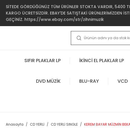
SİTEDE GÖRDÜĞÜNÜZ TÜM ÜRÜNLER STOKTA VARDIR, 5400 TL 
KARGO ÜCRETSİZDİR. EBAY'DE SATIŞTAKİ ÜRÜNLERİMİZDEN İSTE
GEÇİNİZ. https://www.ebay.com/str/zihnimuzik
SIFIR PLAKLAR LP
İKİNCİ EL PLAKLAR LP
DVD MÜZİK
BLU-RAY
VCD
Anasayfa
CD YERLİ
CD YERLİ SINGLE
KEREM BAYAR MÜZMİN BEKAR