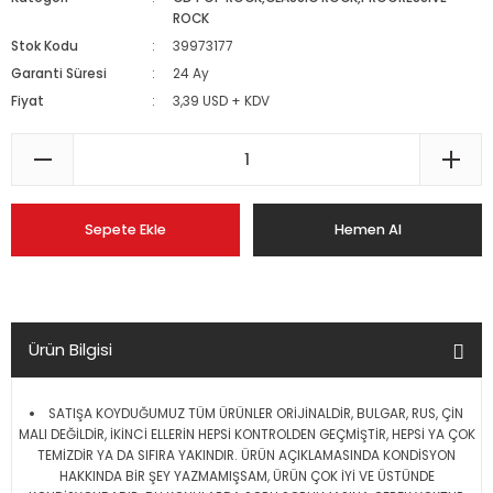
ROCK
Stok Kodu
39973177
Garanti Süresi
24 Ay
Fiyat
3,39 USD + KDV
Sepete Ekle
Hemen Al
Ürün Bilgisi
SATIŞA KOYDUĞUMUZ TÜM ÜRÜNLER ORİJİNALDİR, BULGAR, RUS, ÇİN
MALI DEĞİLDİR, İKİNCİ ELLERİN HEPSİ KONTROLDEN GEÇMİŞTİR, HEPSİ YA ÇOK
TEMİZDİR YA DA SIFIRA YAKINDIR. ÜRÜN AÇIKLAMASINDA KONDİSYON
HAKKINDA BİR ŞEY YAZMAMIŞSAM, ÜRÜN ÇOK İYİ VE ÜSTÜNDE