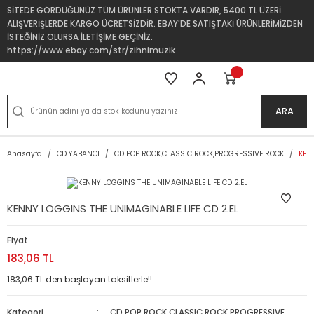
SİTEDE GÖRDÜĞÜNÜZ TÜM ÜRÜNLER STOKTA VARDIR, 5400 TL ÜZERİ
ALIŞVERİŞLERDE KARGO ÜCRETSİZDİR. EBAY'DE SATIŞTAKİ ÜRÜNLERİMİZDEN
İSTEĞİNİZ OLURSA İLETİŞİME GEÇİNİZ.
https://www.ebay.com/str/zihnimuzik
ARA
Anasayfa
CD YABANCI
CD POP ROCK,CLASSIC ROCK,PROGRESSIVE ROCK
KEN
KENNY LOGGINS THE UNIMAGINABLE LIFE CD 2.EL
Fiyat
183,06 TL
183,06 TL den başlayan taksitlerle!!
Kategori
CD POP ROCK,CLASSIC ROCK,PROGRESSIVE