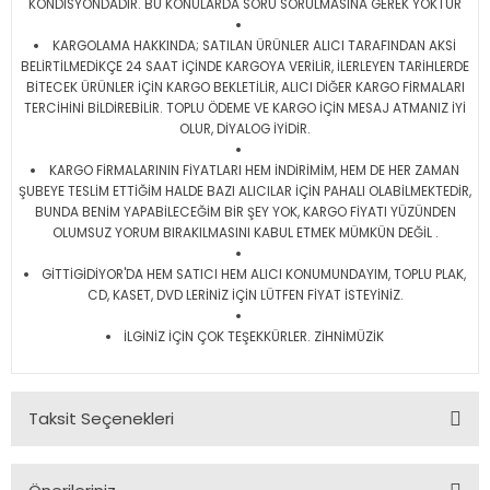
KONDİSYONDADIR. BU KONULARDA SORU SORULMASINA GEREK YOKTUR
KARGOLAMA HAKKINDA; SATILAN ÜRÜNLER ALICI TARAFINDAN AKSİ
BELİRTİLMEDİKÇE 24 SAAT İÇİNDE KARGOYA VERİLİR, İLERLEYEN TARİHLERDE
BİTECEK ÜRÜNLER İÇİN KARGO BEKLETİLİR, ALICI DİĞER KARGO FİRMALARI
TERCİHİNİ BİLDİREBİLİR. TOPLU ÖDEME VE KARGO İÇİN MESAJ ATMANIZ İYİ
OLUR, DİYALOG İYİDİR.
KARGO FİRMALARININ FİYATLARI HEM İNDİRİMİM, HEM DE HER ZAMAN
ŞUBEYE TESLİM ETTİĞİM HALDE BAZI ALICILAR İÇİN PAHALI OLABİLMEKTEDİR,
BUNDA BENİM YAPABİLECEĞİM BİR ŞEY YOK, KARGO FİYATI YÜZÜNDEN
OLUMSUZ YORUM BIRAKILMASINI KABUL ETMEK MÜMKÜN DEĞİL .
GİTTİGİDİYOR'DA HEM SATICI HEM ALICI KONUMUNDAYIM, TOPLU PLAK,
CD, KASET, DVD LERİNİZ İÇİN LÜTFEN FİYAT İSTEYİNİZ.
İLGİNİZ İÇİN ÇOK TEŞEKKÜRLER. ZİHNİMÜZİK
Taksit Seçenekleri