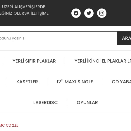
ÜZERİ ALIŞVERİŞLERDE
ĞİNİZ OLURSA İLETİŞİME
AR
YERLİ SIFIR PLAKLAR
YERLİ İKİNCİ EL PLAKLAR L
KASETLER
12'' MAXI SINGLE
CD YAB
LASERDISC
OYUNLAR
MC CD 2.EL