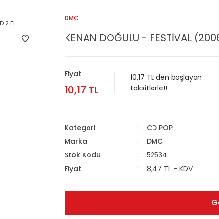
DMC
KENAN DOĞULU - FESTİVAL (200
Fiyat
10,17 TL den başlayan
10,17 TL
taksitlerle!!
Kategori
CD POP
Marka
DMC
Stok Kodu
52534
Fiyat
8,47 TL + KDV
G