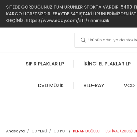
SİTEDE GÖRDÜĞÜNÜZ TÜM ÜRÜNLER STOKTA VARDIR, 5400 TL 
KARGO ÜCRETSİZDİR. EBAY'DE SATIŞTAKİ ÜRÜNLERİMİZDEN İSTE
GEÇİNİZ. https://www.ebay.com/str/zihnimuzik
SIFIR PLAKLAR LP
İKİNCİ EL PLAKLAR LP
DVD MÜZİK
BLU-RAY
VCD
Anasayfa
CD YERLİ
CD POP
KENAN DOĞULU - FESTİVAL (2006) D