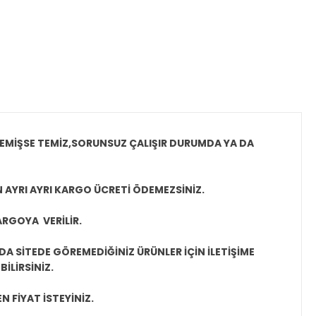
MEMİŞSE TEMİZ,SORUNSUZ ÇALIŞIR DURUMDA YA DA
N AYRI AYRI KARGO ÜCRETİ ÖDEMEZSİNİZ.
ARGOYA VERİLİR.
A SİTEDE GÖREMEDİĞİNİZ ÜRÜNLER İÇİN İLETİŞİME
İLİRSİNİZ.
N FİYAT İSTEYİNİZ.