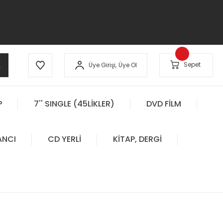
A
Sepet
Üye Girişi,
Üye Ol
P
7'' SINGLE (45LİKLER)
DVD FİLM
ANCI
CD YERLİ
KİTAP, DERGİ