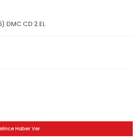
6) DMC CD 2.EL
elince Haber Ver