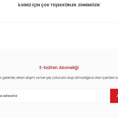
İLGİNİZ İÇİN ÇOK TEŞEKKÜRLER. ZİHNİMÜZİK
konularda yetersiz gördüğünüz noktaları öneri formunu kullanarak tarafım
E-bülten Aboneliği
i gelenler, erken erişim ve her şey yolunda olup olmadığına dair içeriden bi