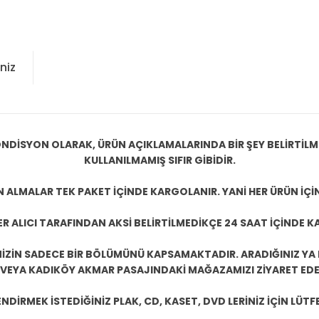
niz
NDİSYON OLARAK, ÜRÜN AÇIKLAMALARINDA BİR ŞEY BELİRTİL
KULLANILMAMIŞ SIFIR GİBİDİR.
N ALMALAR TEK PAKET İÇİNDE KARGOLANIR. YANİ HER ÜRÜN İÇİ
R ALICI TARAFINDAN AKSİ BELİRTİLMEDİKÇE 24 SAAT İÇİNDE K
ZİN SADECE BİR BÖLÜMÜNÜ KAPSAMAKTADIR. ARADIĞINIZ YA D
 VEYA KADIKÖY AKMAR PASAJINDAKİ MAĞAZAMIZI ZİYARET EDEB
DİRMEK İSTEDİĞİNİZ PLAK, CD, KASET, DVD LERİNİZ İÇİN LÜTFE