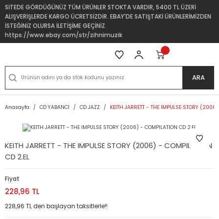
SİTEDE GÖRDÜĞÜNÜZ TÜM ÜRÜNLER STOKTA VARDIR, 5400 TL ÜZERİ
ALIŞVERİŞLERDE KARGO ÜCRETSİZDİR. EBAY'DE SATIŞTAKİ ÜRÜNLERİMİZDEN
İSTEĞİNİZ OLURSA İLETİŞİME GEÇİNİZ.
https://www.ebay.com/str/zihnimuzik
ARA
Anasayfa
CD YABANCI
CD JAZZ
KEITH JARRETT - THE IMPULSE STORY (2006)
KEITH JARRETT - THE IMPULSE STORY (2006) - COMPILATION
CD 2.EL
Fiyat
228,96 TL
228,96 TL den başlayan taksitlerle!!