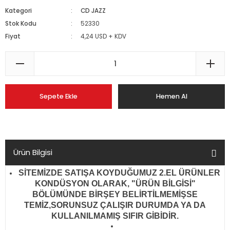
Kategori
CD JAZZ
Stok Kodu
52330
Fiyat
4,24 USD + KDV
Sepete Ekle
Hemen Al
Ürün Bilgisi
SİTEMİZDE SATIŞA KOYDUĞUMUZ 2.EL ÜRÜNLER
KONDÜSYON OLARAK, "ÜRÜN BİLGİSİ"
BÖLÜMÜNDE BİRŞEY BELİRTİLMEMİŞSE
TEMİZ,SORUNSUZ ÇALIŞIR DURUMDA YA DA
KULLANILMAMIŞ SIFIR GİBİDİR
.