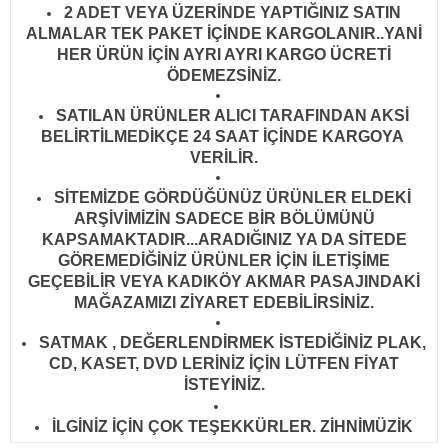
2 ADET VEYA ÜZERİNDE YAPTIĞINIZ SATIN
ALMALAR TEK PAKET İÇİNDE KARGOLANIR..YANİ
HER ÜRÜN İÇİN AYRI AYRI KARGO ÜCRETİ
ÖDEMEZSİNİZ.
SATILAN ÜRÜNLER ALICI TARAFINDAN AKSİ
BELİRTİLMEDİKÇE 24 SAAT İÇİNDE KARGOYA
VERİLİR
.
SİTEMİZDE GÖRDÜĞÜNÜZ ÜRÜNLER ELDEKİ
ARŞİVİMİZİN SADECE BİR BÖLÜMÜNÜ
KAPSAMAKTADIR...ARADIĞINIZ YA DA SİTEDE
GÖREMEDİĞİNİZ ÜRÜNLER İÇİN İLETİŞİME
GEÇEBİLİR VEYA KADIKÖY AKMAR PASAJINDAKİ
MAĞAZAMIZI ZİYARET EDEBİLİRSİNİZ.
SATMAK , DEĞERLENDİRMEK İSTEDİĞİNİZ PLAK,
CD, KASET, DVD LERİNİZ İÇİN LÜTFEN FİYAT
İSTEYİNİZ.
İLGİNİZ İÇİN ÇOK TEŞEKKÜRLER. ZİHNİMÜZİK