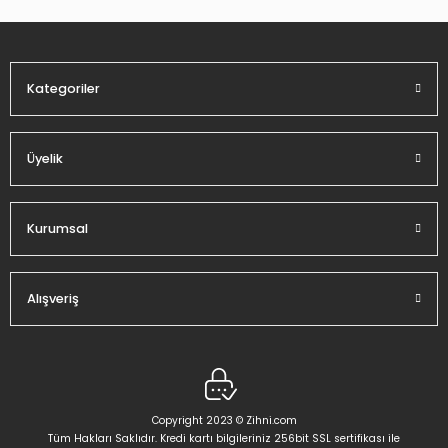
Ürün fiyatı diğer sitelerden daha pahalı.
Bu ürüne benzer farklı alternatifler olmalı.
Kategoriler
Üyelik
Gönder
Kurumsal
Alışveriş
Copyright 2023 © Zihni.com
Tüm Hakları Saklıdır. Kredi kartı bilgileriniz 256bit SSL sertifikası ile