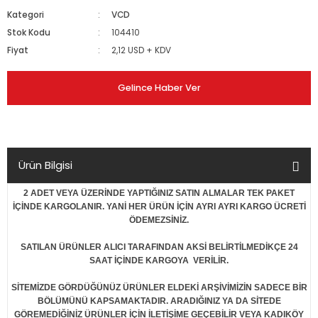
Kategori
VCD
Stok Kodu
104410
Fiyat
2,12 USD + KDV
Gelince Haber Ver
Ürün Bilgisi
2 ADET VEYA ÜZERİNDE YAPTIĞINIZ SATIN ALMALAR TEK PAKET
İÇİNDE KARGOLANIR. YANİ HER ÜRÜN İÇİN AYRI AYRI KARGO ÜCRETİ
ÖDEMEZSİNİZ.
SATILAN ÜRÜNLER ALICI TARAFINDAN AKSİ BELİRTİLMEDİKÇE 24
SAAT İÇİNDE KARGOYA VERİLİR.
SİTEMİZDE GÖRDÜĞÜNÜZ ÜRÜNLER ELDEKİ ARŞİVİMİZİN SADECE BİR
BÖLÜMÜNÜ KAPSAMAKTADIR. ARADIĞINIZ YA DA SİTEDE
GÖREMEDİĞİNİZ ÜRÜNLER İÇİN İLETİŞİME GEÇEBİLİR VEYA KADIKÖY