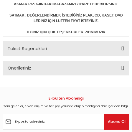
AKMAR PASAJINDAKİ MAĞAZAMIZI ZİYARET EDEBİLİRSİNİZ.
SATMAK , DEĞERLENDİRMEK İSTEDİĞİNİZ PLAK, CD, KASET, DVD
LERİNİZ İÇİN LÜTFEN FİYAT İSTEYİNİZ.
İLGİNİZ İÇİN ÇOK TEŞEKKÜRLER. ZİHNİMÜZİK
Taksit Seçenekleri
Önerileriniz
Bu ürünün fiyat bilgisi, resim, ürün açıklamalarında ve diğer
konularda yetersiz gördüğünüz noktaları öneri formunu
kullanarak tarafımıza iletebilirsiniz.
Görüş ve önerileriniz için teşekkür ederiz.
E-bülten Aboneliği
Yeni gelenler, erken erişim ve her şey yolunda olup olmadığına dair içeriden bilgi.
Ürün resmi kalitesiz, bozuk veya görüntülenemiyor.
Ürün açıklamasında eksik bilgiler bulunuyor.
Abone Ol
Ürün bilgilerinde hatalar bulunuyor.