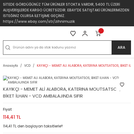
SİTEDE GÖRDÜĞÜNÜZ TÜM ÜRÜNLER STOKTA VARDIR, 5400 TL ÜZERİ
ALIŞVERİŞLERDE KARGO ÜCRETSİZDİR. EBAY'DE SATIŞTAKİ ÜRÜNLERİMİZDEN
İSTEĞİNİZ OLURSA İLETİŞİME GEÇİNİZ.
https://www.ebay.com/str/zihnimuzik
ARA
Anasayfa
VCD
KAYIKÇI - MEMET ALİ ALABORA, KATERINA MOUTSATSOS, BİKET İL
KAYIKÇI - MEMET ALİ ALABORA, KATERINA MOUTSATSOS,
BİKET İLHAN - VCD AMBALAJINDA SIFIR
Fiyat
114,41 TL
114,41 TL den başlayan taksitlerle!!