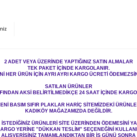
niz
2 ADET VEYA ÜZERİNDE YAPTIĞINIZ SATIN ALMALAR
TEK PAKET İÇİNDE KARGOLANIR.
Nİ HER ÜRÜN İÇİN AYRI AYRI KARGO ÜCRETİ ÖDEMEZSİN
SATILAN ÜRÜNLER
FINDAN AKSİ BELİRTİLMEDİKÇE 24 SAAT İÇİNDE KARGO
ENİ BASIM SIFIR PLAKLAR HARİÇ SİTEMİZDEKİ ÜRÜNL
KADIKÖY MAĞAZAMIZDA DEĞİLDİR.
İSTEDİĞİNİZ ÜRÜNLERİ SİTE ÜZERİNDEN ÖDEMESİNİ 
ARGO YERİNE "DÜKKAN TESLİM" SEÇENEĞİNİ KULLAN
ALIŞVERİŞİNİZ TAMAMLANDIKTAN BİR İŞ GÜNÜ SONRA