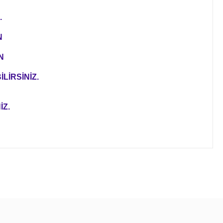
.
N
N
LİRSİNİZ.
İZ.
ıza iletebilirsiniz.