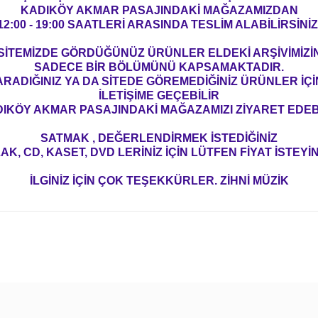
KADIKÖY AKMAR PASAJINDAKİ MAĞAZAMIZDAN
12:00 - 19:00 SAATLERİ ARASINDA TESLİM ALABİLİRSİNİZ
SİTEMİZDE GÖRDÜĞÜNÜZ ÜRÜNLER ELDEKİ ARŞİVİMİZİ
SADECE BİR BÖLÜMÜNÜ KAPSAMAKTADIR.
ARADIĞINIZ YA DA SİTEDE GÖREMEDİĞİNİZ ÜRÜNLER İÇİ
İLETİŞİME GEÇEBİLİR
IKÖY AKMAR PASAJINDAKİ MAĞAZAMIZI ZİYARET EDEBİ
SATMAK , DEĞERLENDİRMEK İSTEDİĞİNİZ
AK, CD, KASET, DVD LERİNİZ İÇİN LÜTFEN FİYAT İSTEYİN
İLGİNİZ İÇİN ÇOK TEŞEKKÜRLER. ZİHNİ MÜZİK
konularda yetersiz gördüğünüz noktaları öneri formunu kullanarak tarafım