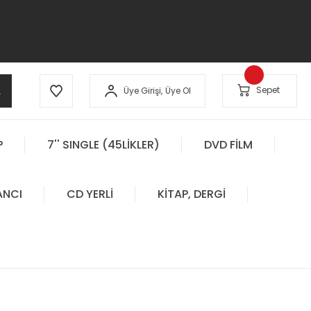
A
Sepet
Üye Girişi,
Üye Ol
P
7'' SINGLE (45LİKLER)
DVD FİLM
ANCI
CD YERLİ
KİTAP, DERGİ