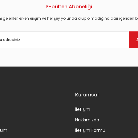
E-bülten Aboneliği
i gelenler, erken erişim ve her şey yolunda olup olmadığına dair içeriden bi
Gönder
Kurumsal
İletişim
Hakkımızda
ttum
İletişim Formu