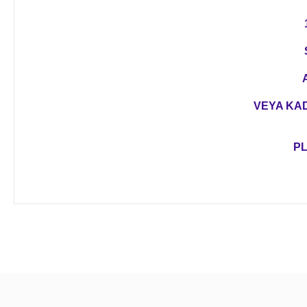
VEYA KAD
PL
Bu ürünün fiyat bilgisi, resim, ürün açıklamalarında ve diğer 
Görüş ve önerileriniz için teşekkür ederiz.
Ürün resmi kalitesiz, bozuk veya görüntülenemiyor.