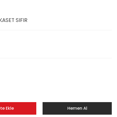
ASET SIFIR
te Ekle
Hemen Al