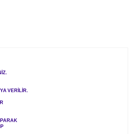
İZ.
YA VERİLİR.
ER
YAPARAK
IP