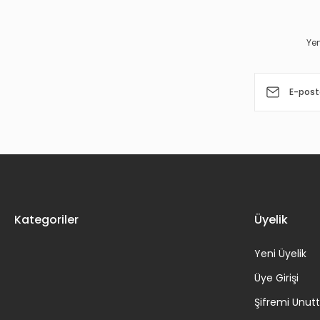
Ürün açıklamasında eksik bilgiler bulunuyor.
Ürün bilgilerinde hatalar bulunuyor.
Yen
Ürün fiyatı diğer sitelerden daha pahalı.
Bu ürüne benzer farklı alternatifler olmalı.
Kategoriler
Üyelik
Yeni Üyelik
Üye Girişi
Şifremi Unu