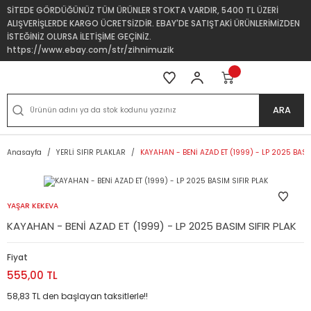
SİTEDE GÖRDÜĞÜNÜZ TÜM ÜRÜNLER STOKTA VARDIR, 5400 TL ÜZERİ
ALIŞVERİŞLERDE KARGO ÜCRETSİZDİR. EBAY'DE SATIŞTAKİ ÜRÜNLERİMİZDEN
İSTEĞİNİZ OLURSA İLETİŞİME GEÇİNİZ.
https://www.ebay.com/str/zihnimuzik
ARA
Anasayfa
YERLİ SIFIR PLAKLAR
KAYAHAN - BENİ AZAD ET (1999) - LP 2025 BASI
YAŞAR KEKEVA
KAYAHAN - BENİ AZAD ET (1999) - LP 2025 BASIM SIFIR PLAK
Fiyat
555,00 TL
58,83 TL den başlayan taksitlerle!!