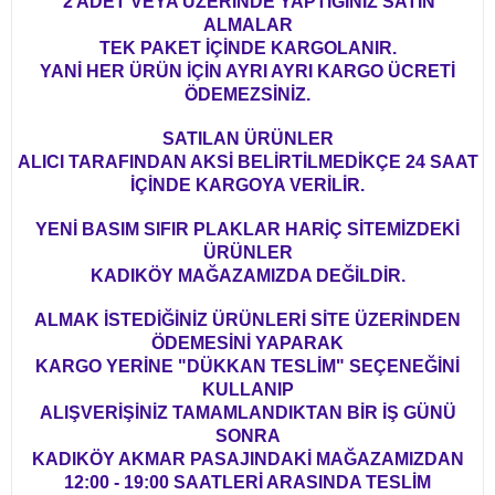
2 ADET VEYA ÜZERİNDE YAPTIĞINIZ SATIN
ALMALAR
TEK PAKET İÇİNDE KARGOLANIR.
YANİ HER ÜRÜN İÇİN AYRI AYRI KARGO ÜCRETİ
ÖDEMEZSİNİZ.
SATILAN ÜRÜNLER
ALICI TARAFINDAN AKSİ BELİRTİLMEDİKÇE 24 SAAT
İÇİNDE KARGOYA VERİLİR.
YENİ BASIM SIFIR PLAKLAR HARİÇ SİTEMİZDEKİ
ÜRÜNLER
KADIKÖY MAĞAZAMIZDA DEĞİLDİR.
ALMAK İSTEDİĞİNİZ ÜRÜNLERİ SİTE ÜZERİNDEN
ÖDEMESİNİ YAPARAK
KARGO YERİNE "DÜKKAN TESLİM" SEÇENEĞİNİ
KULLANIP
ALIŞVERİŞİNİZ TAMAMLANDIKTAN BİR İŞ GÜNÜ
SONRA
KADIKÖY AKMAR PASAJINDAKİ MAĞAZAMIZDAN
12:00 - 19:00 SAATLERİ ARASINDA TESLİM