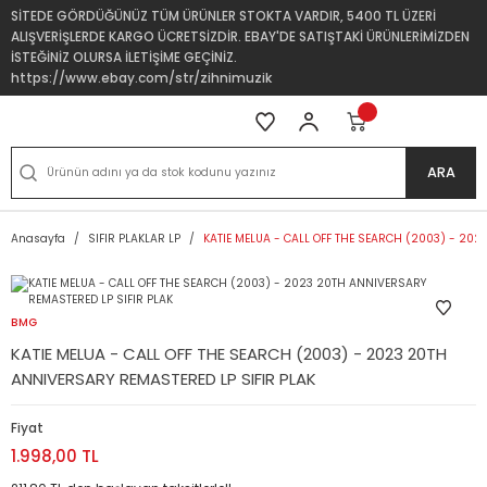
SİTEDE GÖRDÜĞÜNÜZ TÜM ÜRÜNLER STOKTA VARDIR, 5400 TL ÜZERİ
ALIŞVERİŞLERDE KARGO ÜCRETSİZDİR. EBAY'DE SATIŞTAKİ ÜRÜNLERİMİZDEN
İSTEĞİNİZ OLURSA İLETİŞİME GEÇİNİZ.
https://www.ebay.com/str/zihnimuzik
ARA
Anasayfa
SIFIR PLAKLAR LP
KATIE MELUA - CALL OFF THE SEARCH (2003) - 202
BMG
KATIE MELUA - CALL OFF THE SEARCH (2003) - 2023 20TH
ANNIVERSARY REMASTERED LP SIFIR PLAK
Fiyat
1.998,00 TL