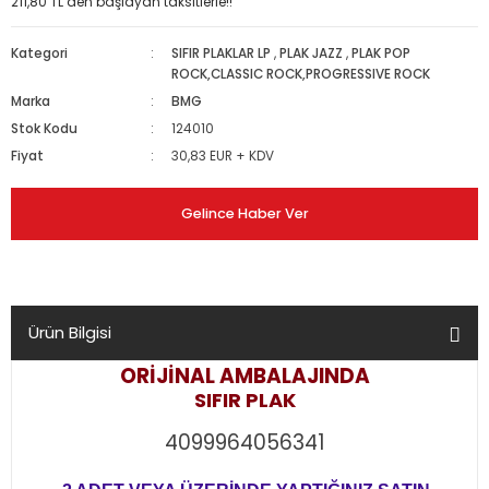
211,80 TL den başlayan taksitlerle!!
Kategori
SIFIR PLAKLAR LP
,
PLAK JAZZ
,
PLAK POP
ROCK,CLASSIC ROCK,PROGRESSIVE ROCK
Marka
BMG
Stok Kodu
124010
Fiyat
30,83 EUR + KDV
Gelince Haber Ver
Ürün Bilgisi
ORİJİNAL AMBALAJINDA
SIFIR PLAK
4099964056341