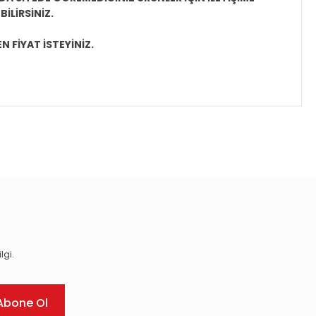
İLİRSİNİZ.
N FİYAT İSTEYİNİZ.
ıza iletebilirsiniz.
lgi.
Abone Ol