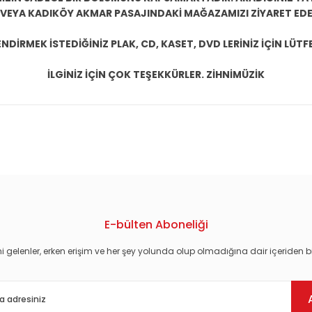
 VEYA KADIKÖY AKMAR PASAJINDAKİ MAĞAZAMIZI ZİYARET EDEB
DİRMEK İSTEDİĞİNİZ PLAK, CD, KASET, DVD LERİNİZ İÇİN LÜTFE
İLGİNİZ İÇİN ÇOK TEŞEKKÜRLER. ZİHNİMÜZİK
konularda yetersiz gördüğünüz noktaları öneri formunu kullanarak tarafım
E-bülten Aboneliği
i gelenler, erken erişim ve her şey yolunda olup olmadığına dair içeriden bi