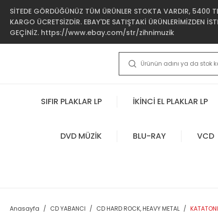
SİTEDE GÖRDÜĞÜNÜZ TÜM ÜRÜNLER STOKTA VARDIR, 5400 TL 
KARGO ÜCRETSİZDİR. EBAY'DE SATIŞTAKİ ÜRÜNLERİMİZDEN İSTE
GEÇİNİZ. https://www.ebay.com/str/zihnimuzik
SIFIR PLAKLAR LP
İKİNCİ EL PLAKLAR LP
DVD MÜZİK
BLU-RAY
VCD
Anasayfa
CD YABANCI
CD HARD ROCK, HEAVY METAL
KATATONIA