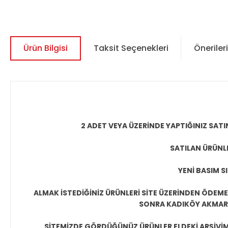
Ürün Bilgisi
Taksit Seçenekleri
Önerileri
2 ADET VEYA ÜZERİNDE YAPTIĞINIZ SATI
SATILAN ÜRÜNLE
YENİ BASIM S
ALMAK İSTEDİĞİNİZ ÜRÜNLERİ SİTE ÜZERİNDEN ÖDEM
SONRA KADIKÖY AKMAR P
SİTEMİZDE GÖRDÜĞÜNÜZ ÜRÜNLER ELDEKİ ARŞİVİMİ