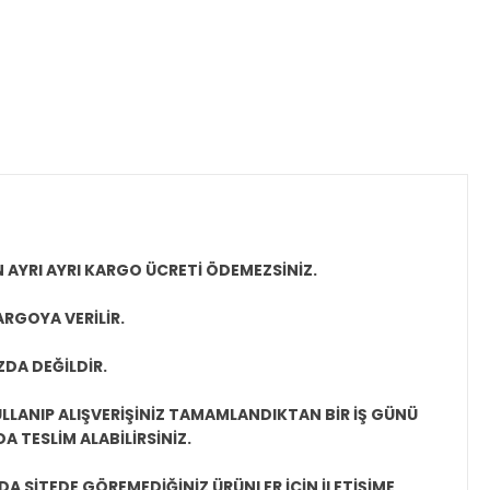
N AYRI AYRI KARGO ÜCRETİ ÖDEMEZSİNİZ.
ARGOYA VERİLİR.
ZDA DEĞİLDİR.
LLANIP ALIŞVERİŞİNİZ TAMAMLANDIKTAN BİR İŞ GÜNÜ
 TESLİM ALABİLİRSİNİZ.
A SİTEDE GÖREMEDİĞİNİZ ÜRÜNLER İÇİN İLETİŞİME