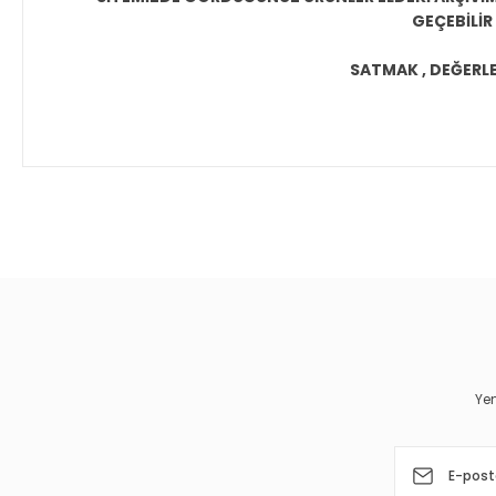
GEÇEBİLİR
SATMAK , DEĞERLEN
Bu ürünün fiyat bilgisi, resim, ürün açıklamalarında ve diğer 
Görüş ve önerileriniz için teşekkür ederiz.
Ürün resmi kalitesiz, bozuk veya görüntülenemiyor.
Ürün açıklamasında eksik bilgiler bulunuyor.
Ürün bilgilerinde hatalar bulunuyor.
Yen
Ürün fiyatı diğer sitelerden daha pahalı.
Bu ürüne benzer farklı alternatifler olmalı.