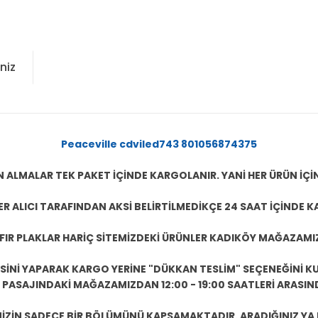
niz
Peaceville
cdviled743 801056874375
N ALMALAR TEK PAKET İÇİNDE KARGOLANIR. YANİ HER ÜRÜN İÇİ
R ALICI TARAFINDAN AKSİ BELİRTİLMEDİKÇE 24 SAAT İÇİNDE K
IFIR PLAKLAR HARİÇ SİTEMİZDEKİ ÜRÜNLER KADIKÖY MAĞAZAMI
ESİNİ YAPARAK KARGO YERİNE "DÜKKAN TESLİM" SEÇENEĞİNİ KU
ASAJINDAKİ MAĞAZAMIZDAN 12:00 - 19:00 SAATLERİ ARASINDA
ZİN SADECE BİR BÖLÜMÜNÜ KAPSAMAKTADIR. ARADIĞINIZ YA D