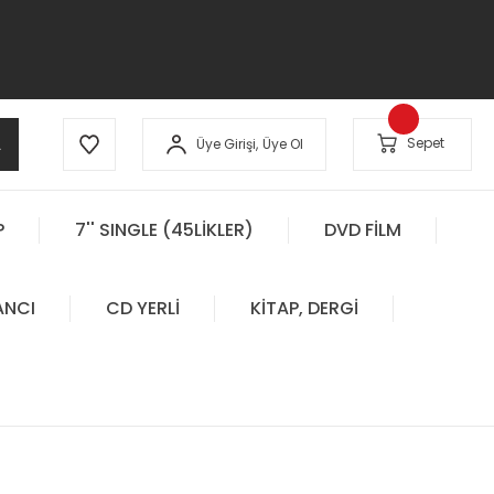
A
Sepet
Üye Girişi,
Üye Ol
P
7'' SINGLE (45LİKLER)
DVD FİLM
ANCI
CD YERLİ
KİTAP, DERGİ