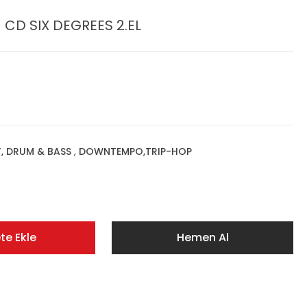
 CD SIX DEGREES 2.EL
T, DRUM & BASS
,
DOWNTEMPO,TRIP-HOP
te Ekle
Hemen Al