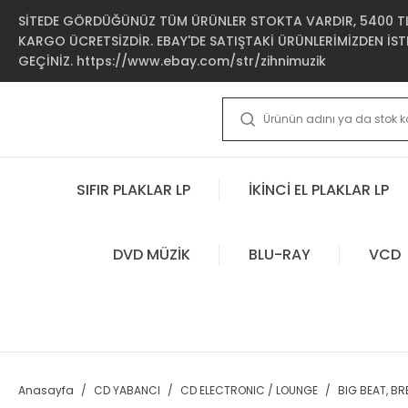
SİTEDE GÖRDÜĞÜNÜZ TÜM ÜRÜNLER STOKTA VARDIR, 5400 TL 
KARGO ÜCRETSİZDİR. EBAY'DE SATIŞTAKİ ÜRÜNLERİMİZDEN İSTE
GEÇİNİZ. https://www.ebay.com/str/zihnimuzik
SIFIR PLAKLAR LP
İKİNCİ EL PLAKLAR LP
DVD MÜZİK
BLU-RAY
VCD
Anasayfa
CD YABANCI
CD ELECTRONIC / LOUNGE
BIG BEAT, B