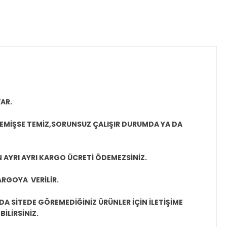
AR.
MEMİŞSE TEMİZ,SORUNSUZ ÇALIŞIR DURUMDA YA DA
N AYRI AYRI KARGO ÜCRETİ ÖDEMEZSİNİZ.
ARGOYA VERİLİR.
A SİTEDE GÖREMEDİĞİNİZ ÜRÜNLER İÇİN İLETİŞİME
İLİRSİNİZ.