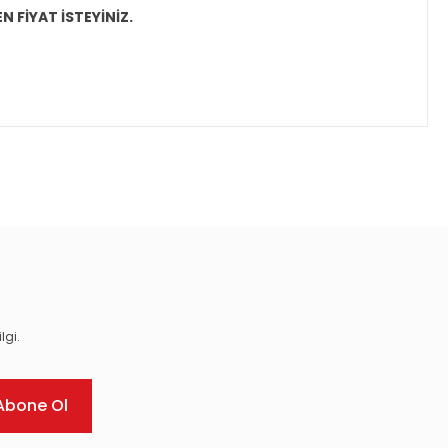
N FİYAT İSTEYİNİZ.
ıza iletebilirsiniz.
lgi.
Abone Ol