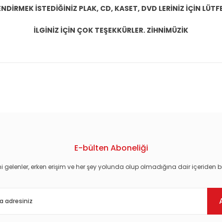
DİRMEK İSTEDİĞİNİZ PLAK, CD, KASET, DVD LERİNİZ İÇİN LÜTFE
İLGİNİZ İÇİN ÇOK TEŞEKKÜRLER. ZİHNİMÜZİK
konularda yetersiz gördüğünüz noktaları öneri formunu kullanarak tarafım
E-bülten Aboneliği
i gelenler, erken erişim ve her şey yolunda olup olmadığına dair içeriden bi