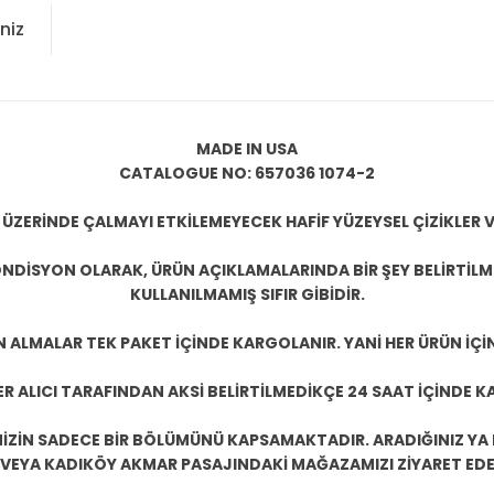
niz
MADE IN USA
CATALOGUE NO: 657036 1074-2
 ÜZERİNDE ÇALMAYI ETKİLEMEYECEK HAFİF YÜZEYSEL ÇİZİKLER V
NDİSYON OLARAK, ÜRÜN AÇIKLAMALARINDA BİR ŞEY BELİRTİL
KULLANILMAMIŞ SIFIR GİBİDİR.
N ALMALAR TEK PAKET İÇİNDE KARGOLANIR. YANİ HER ÜRÜN İÇİ
R ALICI TARAFINDAN AKSİ BELİRTİLMEDİKÇE 24 SAAT İÇİNDE K
ZİN SADECE BİR BÖLÜMÜNÜ KAPSAMAKTADIR. ARADIĞINIZ YA D
 VEYA KADIKÖY AKMAR PASAJINDAKİ MAĞAZAMIZI ZİYARET EDEB