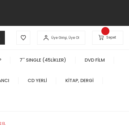
A
Sepet
Üye Girişi,
Üye Ol
P
7'' SINGLE (45LİKLER)
DVD FİLM
ANCI
CD YERLİ
KİTAP, DERGİ
2.EL