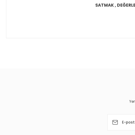
SATMAK , DEĞERLEN
Bu ürünün fiyat bilgisi, resim, ürün açıklamalarında ve diğer 
Görüş ve önerileriniz için teşekkür ederiz.
Ürün resmi kalitesiz, bozuk veya görüntülenemiyor.
Ürün açıklamasında eksik bilgiler bulunuyor.
Ürün bilgilerinde hatalar bulunuyor.
Yen
Ürün fiyatı diğer sitelerden daha pahalı.
Bu ürüne benzer farklı alternatifler olmalı.