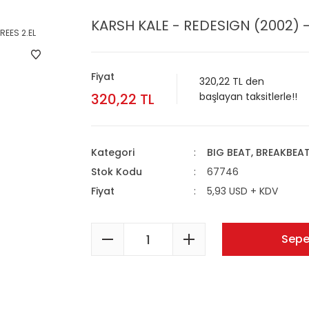
KARSH KALE - REDESIGN (2002) -
Fiyat
320,22 TL den
320,22 TL
başlayan taksitlerle!!
Kategori
BIG BEAT, BREAKBEA
Stok Kodu
67746
Fiyat
5,93 USD + KDV
Sepe