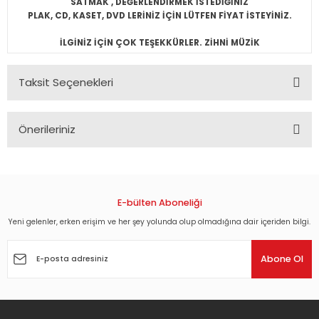
SATMAK , DEĞERLENDİRMEK İSTEDİĞİNİZ
PLAK, CD, KASET, DVD LERİNİZ İÇİN LÜTFEN FİYAT İSTEYİNİZ.
İLGİNİZ İÇİN ÇOK TEŞEKKÜRLER. ZİHNİ MÜZİK
Taksit Seçenekleri
Önerileriniz
Bu ürünün fiyat bilgisi, resim, ürün açıklamalarında ve diğer
konularda yetersiz gördüğünüz noktaları öneri formunu
kullanarak tarafımıza iletebilirsiniz.
Görüş ve önerileriniz için teşekkür ederiz.
E-bülten Aboneliği
Yeni gelenler, erken erişim ve her şey yolunda olup olmadığına dair içeriden bilgi.
Ürün resmi kalitesiz, bozuk veya görüntülenemiyor.
Ürün açıklamasında eksik bilgiler bulunuyor.
Abone Ol
Ürün bilgilerinde hatalar bulunuyor.
Ürün fiyatı diğer sitelerden daha pahalı.
Bu ürüne benzer farklı alternatifler olmalı.