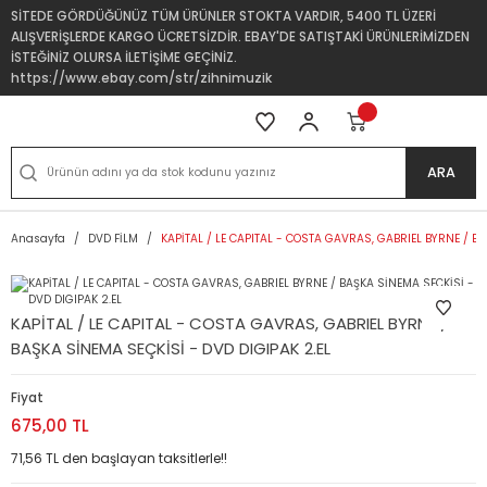
SİTEDE GÖRDÜĞÜNÜZ TÜM ÜRÜNLER STOKTA VARDIR, 5400 TL ÜZERİ
ALIŞVERİŞLERDE KARGO ÜCRETSİZDİR. EBAY'DE SATIŞTAKİ ÜRÜNLERİMİZDEN
İSTEĞİNİZ OLURSA İLETİŞİME GEÇİNİZ.
https://www.ebay.com/str/zihnimuzik
ARA
Anasayfa
DVD FİLM
KAPİTAL / LE CAPITAL - COSTA GAVRAS, GABRIEL BYRNE / BA
KAPİTAL / LE CAPITAL - COSTA GAVRAS, GABRIEL BYRNE /
BAŞKA SİNEMA SEÇKİSİ - DVD DIGIPAK 2.EL
Fiyat
675,00 TL
71,56 TL den başlayan taksitlerle!!