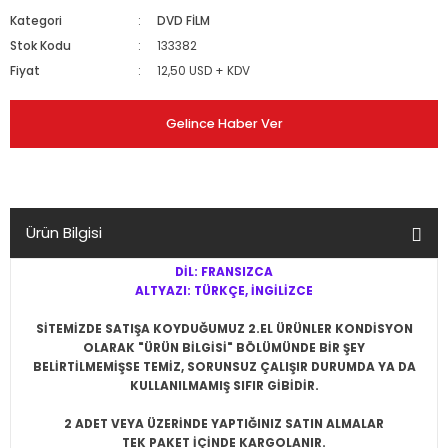
Kategori
DVD FİLM
Stok Kodu
133382
Fiyat
12,50 USD + KDV
Gelince Haber Ver
Ürün Bilgisi
DİL: FRANSIZCA
ALTYAZI: TÜRKÇE, İNGİLİZCE
SİTEMİZDE SATIŞA KOYDUĞUMUZ 2.EL ÜRÜNLER KONDİSYON
OLARAK "ÜRÜN BİLGİSİ" BÖLÜMÜNDE BİR ŞEY
BELİRTİLMEMİŞSE
TEMİZ, SORUNSUZ ÇALIŞIR DURUMDA YA DA
KULLANILMAMIŞ SIFIR
GİBİDİR.
2 ADET VEYA ÜZERİNDE YAPTIĞINIZ SATIN ALMALAR
TEK PAKET İÇİNDE KARGOLANIR.