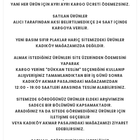
YANİ HER ÜRÜN İÇİN AYRI AYRI KARGO ÜCRETİ ÖDEMEZSİNİZ.
SATILAN ÜRÜNLER
ALICI TARAFINDAN AKSİ BELİRTİLMEDİKÇE 24 SAAT İÇİNDE
KARGOYA VERİLİR.
YENİ BASIM SIFIR PLAKLAR HARİÇ SİTEMİZDEKİ ÜRÜNLER
KADIKÖY MAĞAZAMIZDA DEĞİLDİR.
ALMAK İSTEDİĞİNİZ ÜRÜNLERİ SİTE ÜZERİNDEN ÖDEMESİNİ
YAPARAK
KARGO YERİNE "DÜKKAN TESLİM" SEÇENEĞİNİ KULLANIP
ALIŞVERİŞİNİZ TAMAMLANDIKTAN BİR İŞ GÜNÜ SONRA
KADIKÖY AKMAR PASAJINDAKİ MAĞAZAMIZDAN
12:00 - 19:00 SAATLERİ ARASINDA TESLİM ALABİLİRSİNİZ.
SİTEMİZDE GÖRDÜĞÜNÜZ ÜRÜNLER ELDEKİ ARŞİVİMİZİN
SADECE BİR BÖLÜMÜNÜ KAPSAMAKTADIR.
ARADIĞINIZ YA DA SİTEDE GÖREMEDİĞİNİZ ÜRÜNLER İÇİN
İLETİŞİME GEÇEBİLİR
VEYA KADIKÖY AKMAR PASAJINDAKİ MAĞAZAMIZI ZİYARET
EDEBİLİRSİNİZ.