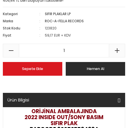
406,44 TL den başlayan taksitlerle!!
Kategori
SIFIR PLAKLAR LP
Marka
ROC-A-FELLA RECORDS
Stok Kodu
123820
Fiyat
59,17 EUR + KDV
Sepete Ekle
Hemen Al
Ürün Bilgisi
ORİJİNAL AMBALAJINDA
2022 INSIDE OUT/SONY BASIM
SIFIR PLAK