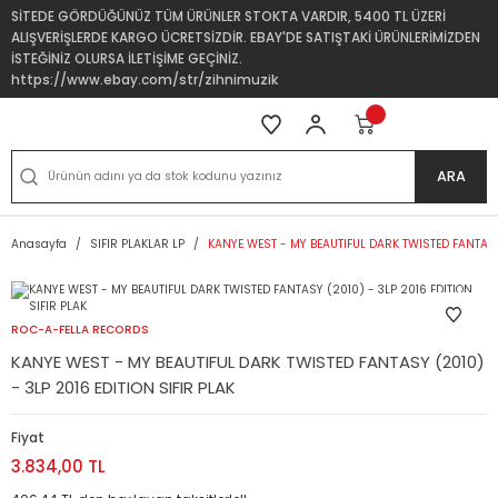
SİTEDE GÖRDÜĞÜNÜZ TÜM ÜRÜNLER STOKTA VARDIR, 5400 TL ÜZERİ
ALIŞVERİŞLERDE KARGO ÜCRETSİZDİR. EBAY'DE SATIŞTAKİ ÜRÜNLERİMİZDEN
İSTEĞİNİZ OLURSA İLETİŞİME GEÇİNİZ.
https://www.ebay.com/str/zihnimuzik
ARA
Anasayfa
SIFIR PLAKLAR LP
KANYE WEST - MY BEAUTIFUL DARK TWISTED FANTASY 
ROC-A-FELLA RECORDS
KANYE WEST - MY BEAUTIFUL DARK TWISTED FANTASY (2010)
- 3LP 2016 EDITION SIFIR PLAK
Fiyat
3.834,00 TL