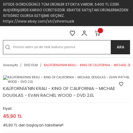
SİTEDE GÖRDÜĞÜNÜZ TÜM ÜRÜNLER STOKTA VARDIR, 5400 TL ÜZERİ
ALIŞVERİŞLERDE KARGO ÜCRETSİZDİR. EBAY'DE SATIŞTAKİ ÜRÜNLERİMİZDEN
İSTEĞİNİZ OLURSA İLETİŞİME GEÇİNİZ.
https://www.ebay.com/str/zihnimuzik
ARA
Anasayfa
DVD FİLM
KALİFORNİA'NIN KRALI - KING OF CALIFORNIA - MICHAEL D
KALİFORNİA'NIN KRALI - KING OF CALIFORNIA - MICHAEL
DOUGLAS - EVAN RACHEL WOOD - DVD 2.EL
Fiyat
45,90 TL
45,90 TL den başlayan taksitlerle!!