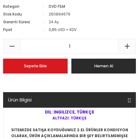
Kategori
DVD FİLM
Stok Kodu
260894676
Garanti Süresi
24 Ay
Fiyat
0,85 USD + KDV
Sepete Ekle
Hemen Al
Ürün Bilgisi
DİL: İNGİLİZCE, TÜRKÇE
ALTYAZI: TÜRKÇE
SİTEMİZDE SATIŞA KOYDUĞUMUZ 2.EL ÜRÜNLER KONDİSYON
OLARAK, ÜRÜN AÇIKLAMALARINDA BİR ŞEY BELİRTİLMEMİŞSE