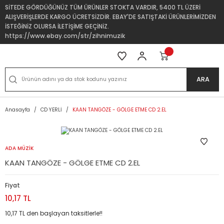
SİTEDE GÖRDÜĞÜNÜZ TÜM ÜRÜNLER STOKTA VARDIR, 5400 TL ÜZERİ
ALIŞVERİŞLERDE KARGO ÜCRETSİZDİR. EBAY'DE SATIŞTAKİ ÜRÜNLERİMİZDEN
İSTEĞİNİZ OLURSA İLETİŞİME GEÇİNİZ.
https://www.ebay.com/str/zihnimuzik
ARA
Anasayfa
CD YERLİ
KAAN TANGÖZE - GÖLGE ETME CD 2.EL
ADA MÜZİK
KAAN TANGÖZE - GÖLGE ETME CD 2.EL
Fiyat
10,17 TL
10,17 TL den başlayan taksitlerle!!