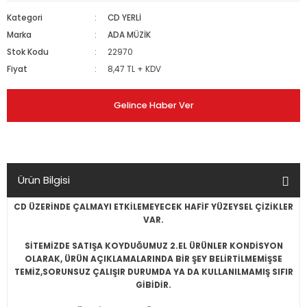
Kategori
CD YERLİ
Marka
ADA MÜZİK
Stok Kodu
22970
Fiyat
8,47 TL + KDV
Gelince Haber Ver
Ürün Bilgisi
CD ÜZERİNDE ÇALMAYI ETKİLEMEYECEK HAFİF YÜZEYSEL ÇİZİKLER
VAR.
SİTEMİZDE SATIŞA KOYDUĞUMUZ 2.EL ÜRÜNLER KONDİSYON
OLARAK, ÜRÜN AÇIKLAMALARINDA BİR ŞEY BELİRTİLMEMİŞSE
TEMİZ,SORUNSUZ ÇALIŞIR DURUMDA YA DA KULLANILMAMIŞ SIFIR
GİBİDİR.