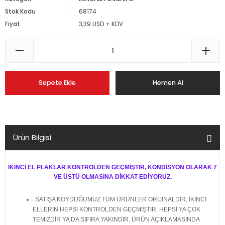
Stok Kodu
68174
Fiyat
3,39 USD + KDV
Sepete Ekle
Hemen Al
Ürün Bilgisi
İKİNCİ EL PLAKLAR KONTROLDEN GEÇMİŞTİR, KONDİSYON OLARAK 7
VE ÜSTÜ OLMASINA DİKKAT EDİYORUZ.
SATIŞA KOYDUĞUMUZ TÜM ÜRÜNLER ORİJİNALDİR, İKİNCİ
ELLERİN HEPSİ KONTROLDEN GEÇMİŞTİR, HEPSİ YA ÇOK
TEMİZDİR YA DA SIFIRA YAKINDIR. ÜRÜN AÇIKLAMASINDA