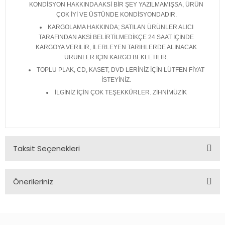
KONDİSYON HAKKINDA AKSİ BİR ŞEY YAZILMAMIŞSA, ÜRÜN
ÇOK İYİ VE ÜSTÜNDE KONDİSYONDADIR.
KARGOLAMA HAKKINDA; SATILAN ÜRÜNLER ALICI
TARAFINDAN AKSİ BELİRTİLMEDİKÇE 24 SAAT İÇİNDE
KARGOYA VERİLİR, İLERLEYEN TARİHLERDE ALINACAK
ÜRÜNLER İÇİN KARGO BEKLETİLİR.
TOPLU PLAK, CD, KASET, DVD LERİNİZ İÇİN LÜTFEN FİYAT
İSTEYİNİZ.
İLGİNİZ İÇİN ÇOK TEŞEKKÜRLER. ZİHNİMÜZİK
Taksit Seçenekleri
Önerileriniz
Bu ürünün fiyat bilgisi, resim, ürün açıklamalarında ve diğer
konularda yetersiz gördüğünüz noktaları öneri formunu
kullanarak tarafımıza iletebilirsiniz.