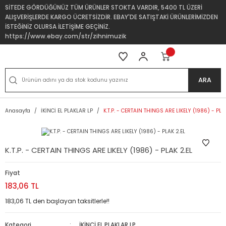
SİTEDE GÖRDÜĞÜNÜZ TÜM ÜRÜNLER STOKTA VARDIR, 5400 TL ÜZERİ
ALIŞVERİŞLERDE KARGO ÜCRETSİZDİR. EBAY'DE SATIŞTAKİ ÜRÜNLERİMİZDEN
İSTEĞİNİZ OLURSA İLETİŞİME GEÇİNİZ.
https://www.ebay.com/str/zihnimuzik
ARA
Anasayfa
İKİNCİ EL PLAKLAR LP
K.T.P. - CERTAIN THINGS ARE LIKELY (1986) - PLA
K.T.P. - CERTAIN THINGS ARE LIKELY (1986) - PLAK 2.EL
Fiyat
183,06 TL
183,06 TL den başlayan taksitlerle!!
Kategori
İKİNCİ EL PLAKLAR LP