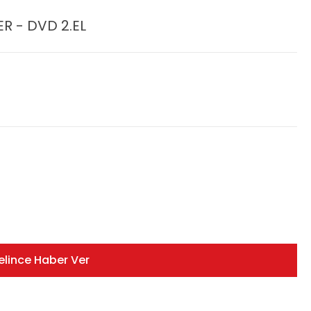
R - DVD 2.EL
elince Haber Ver