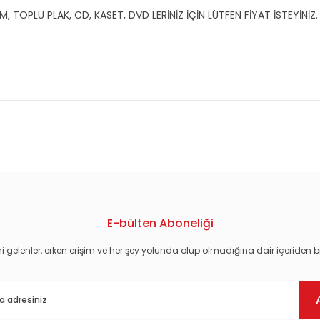
TOPLU PLAK, CD, KASET, DVD LERİNİZ İÇİN LÜTFEN FİYAT İSTEYİNİZ.
konularda yetersiz gördüğünüz noktaları öneri formunu kullanarak tarafım
E-bülten Aboneliği
i gelenler, erken erişim ve her şey yolunda olup olmadığına dair içeriden bi