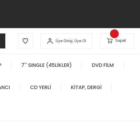
A
Sepet
Üye Girişi,
Üye Ol
P
7'' SINGLE (45LİKLER)
DVD FİLM
ANCI
CD YERLİ
KİTAP, DERGİ