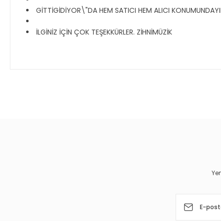
GİTTİGİDİYOR\"DA HEM SATICI HEM ALICI KONUMUNDAYIM, 
İLGİNİZ İÇİN ÇOK TEŞEKKÜRLER. ZİHNİMÜZİK
Bu ürünün fiyat bilgisi, resim, ürün açıklamalarında ve diğer 
Görüş ve önerileriniz için teşekkür ederiz.
Ürün resmi kalitesiz, bozuk veya görüntülenemiyor.
Ürün açıklamasında eksik bilgiler bulunuyor.
Ürün bilgilerinde hatalar bulunuyor.
Yen
Ürün fiyatı diğer sitelerden daha pahalı.
Bu ürüne benzer farklı alternatifler olmalı.