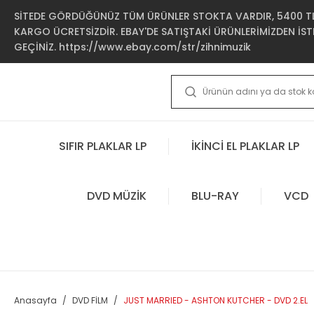
SİTEDE GÖRDÜĞÜNÜZ TÜM ÜRÜNLER STOKTA VARDIR, 5400 TL 
KARGO ÜCRETSİZDİR. EBAY'DE SATIŞTAKİ ÜRÜNLERİMİZDEN İSTE
GEÇİNİZ. https://www.ebay.com/str/zihnimuzik
SIFIR PLAKLAR LP
İKİNCİ EL PLAKLAR LP
DVD MÜZİK
BLU-RAY
VCD
Anasayfa
DVD FİLM
JUST MARRIED - ASHTON KUTCHER - DVD 2.EL