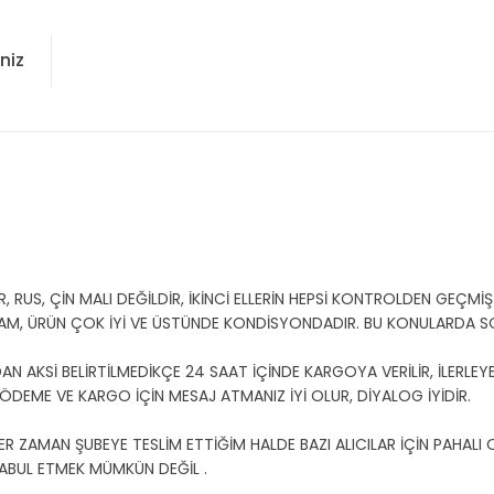
niz
US, ÇİN MALI DEĞİLDİR, İKİNCİ ELLERİN HEPSİ KONTROLDEN GEÇMİŞT
AM, ÜRÜN ÇOK İYİ VE ÜSTÜNDE KONDİSYONDADIR. BU KONULARDA 
 AKSİ BELİRTİLMEDİKÇE 24 SAAT İÇİNDE KARGOYA VERİLİR, İLERLEYE
U ÖDEME VE KARGO İÇİN MESAJ ATMANIZ İYİ OLUR, DİYALOG İYİDİR.
ER ZAMAN ŞUBEYE TESLİM ETTİĞİM HALDE BAZI ALICILAR İÇİN PAHALI
ABUL ETMEK MÜMKÜN DEĞİL .