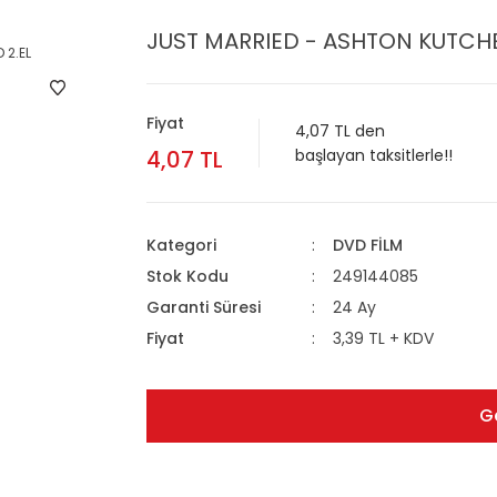
JUST MARRIED - ASHTON KUTCHE
Fiyat
4,07 TL den
4,07 TL
başlayan taksitlerle!!
Kategori
DVD FİLM
Stok Kodu
249144085
Garanti Süresi
24 Ay
Fiyat
3,39 TL + KDV
G