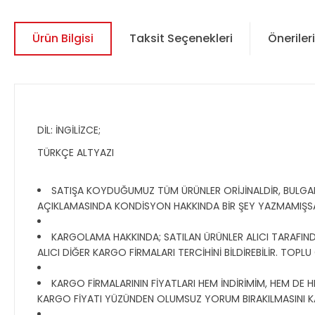
Ürün Bilgisi
Taksit Seçenekleri
Önerileri
DİL: İNGİLİZCE;
TÜRKÇE ALTYAZI
SATIŞA KOYDUĞUMUZ TÜM ÜRÜNLER ORİJİNALDİR, BULGAR, R
AÇIKLAMASINDA KONDİSYON HAKKINDA BİR ŞEY YAZMAMIŞS
KARGOLAMA HAKKINDA; SATILAN ÜRÜNLER ALICI TARAFINDAN
ALICI DİĞER KARGO FİRMALARI TERCİHİNİ BİLDİREBİLİR. TOPL
KARGO FİRMALARININ FİYATLARI HEM İNDİRİMİM, HEM DE H
KARGO FİYATI YÜZÜNDEN OLUMSUZ YORUM BIRAKILMASINI K