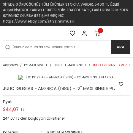
SİTEDE GÖRDÜĞÜNÜZ TÜM ÜRÜNLER STOKTA VARDIR, 5400 TL ÜZERİ
ALIŞVERİŞLERDE KARGO ÜCRETSİZDİR. EBAY'DE SATIŞTAKİ ÜRÜNLERİMİZDEN
İSTEĞİNİZ OLURSA İLETİŞİME GEÇİNİZ.
https://www.ebay.com/str/zihnimuzik
ARA
Anasayfa
12'' MAXI SINGLE
İKİNCİ EL MAXI SINGLE
JULIO IGLESIAS - AMERICA (
JULIO IGLESIAS - AMERICA (1986) - 12'' MAXI SINGLE PLAK 2.EL
Fiyat
244,07 TL
244,07 TL den başlayan taksitlerle!!
Kategori
İKİNCİ EL MAXI SINGLE