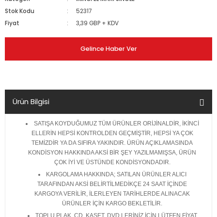
Stok Kodu
52317
Fiyat
3,39 GBP + KDV
Gelince Haber Ver
Ürün Bilgisi
SATIŞA KOYDUĞUMUZ TÜM ÜRÜNLER ORİJİNALDİR, İKİNCİ
ELLERİN HEPSİ KONTROLDEN GEÇMİŞTİR, HEPSİ YA ÇOK
TEMİZDİR YA DA SIFIRA YAKINDIR. ÜRÜN AÇIKLAMASINDA
KONDİSYON HAKKINDA AKSİ BİR ŞEY YAZILMAMIŞSA, ÜRÜN
ÇOK İYİ VE ÜSTÜNDE KONDİSYONDADIR.
KARGOLAMA HAKKINDA; SATILAN ÜRÜNLER ALICI
TARAFINDAN AKSİ BELİRTİLMEDİKÇE 24 SAAT İÇİNDE
KARGOYA VERİLİR, İLERLEYEN TARİHLERDE ALINACAK
ÜRÜNLER İÇİN KARGO BEKLETİLİR.
TOPLU PLAK, CD, KASET, DVD LERİNİZ İÇİN LÜTFEN FİYAT