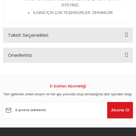
İSTEYİNİZ.
İLGİNİZ İÇİN ÇOK TEŞEKKÜRLER. ZİHNİMÜZİK
Taksit Seçenekleri
Önerileriniz
Bu ürünün fiyat bilgisi, resim, ürün açıklamalarında ve diğer
konularda yetersiz gördüğünüz noktaları öneri formunu
kullanarak tarafımıza iletebilirsiniz.
Görüş ve önerileriniz için teşekkür ederiz.
E-bülten Aboneliği
Yeni gelenler, erken erişim ve her şey yolunda olup olmadığına dair içeriden bilgi.
Ürün resmi kalitesiz, bozuk veya görüntülenemiyor.
Ürün açıklamasında eksik bilgiler bulunuyor.
Abone Ol
Ürün bilgilerinde hatalar bulunuyor.
Ürün fiyatı diğer sitelerden daha pahalı.
Bu ürüne benzer farklı alternatifler olmalı.