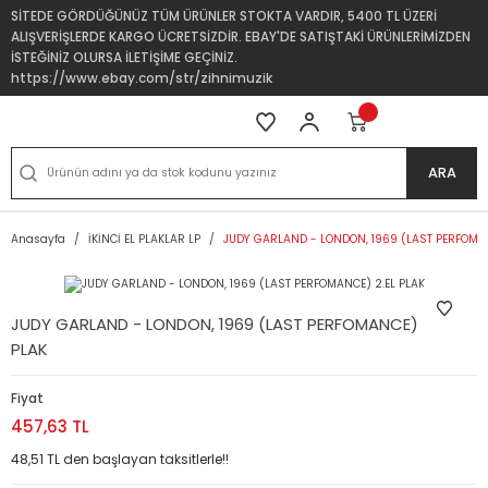
SİTEDE GÖRDÜĞÜNÜZ TÜM ÜRÜNLER STOKTA VARDIR, 5400 TL ÜZERİ
ALIŞVERİŞLERDE KARGO ÜCRETSİZDİR. EBAY'DE SATIŞTAKİ ÜRÜNLERİMİZDEN
İSTEĞİNİZ OLURSA İLETİŞİME GEÇİNİZ.
https://www.ebay.com/str/zihnimuzik
ARA
Anasayfa
İKİNCİ EL PLAKLAR LP
JUDY GARLAND - LONDON, 1969 (LAST PERFOMAN
JUDY GARLAND - LONDON, 1969 (LAST PERFOMANCE) 2.EL
PLAK
Fiyat
457,63 TL
48,51 TL den başlayan taksitlerle!!