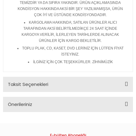
TEMİZDİR YA DA SIFIRA YAKINDIR. ÜRÜN AÇIKLAMASINDA
KONDİSYON HAKKINDA AKSİ BİR ŞEY YAZILMAMIŞSA, ÜRÜN
ÇOK İYİ VE ÜSTÜNDE KONDİSYONDADIR.
KARGOLAMA HAKKINDA; SATILAN ÜRÜNLER ALICI
TARAFINDAN AKSİ BELİRTİLMEDİKÇE 24 SAAT İÇİNDE
KARGOYA VERİLİR, İLERLEYEN TARİHLERDE ALINACAK
ÜRÜNLER İÇİN KARGO BEKLETİLİR.
TOPLU PLAK, CD, KASET, DVD LERİNİZ İÇİN LÜTFEN FİYAT
İSTEYİNİZ.
İLGİNİZ İÇİN ÇOK TEŞEKKÜRLER. ZİHNİMÜZİK
Taksit Seçenekleri
Önerileriniz
Bu ürünün fiyat bilgisi, resim, ürün açıklamalarında ve diğer
konularda yetersiz gördüğünüz noktaları öneri formunu
kullanarak tarafımıza iletebilirsiniz.
Görüş ve önerileriniz için teşekkür ederiz.
E-bülten Aboneliği