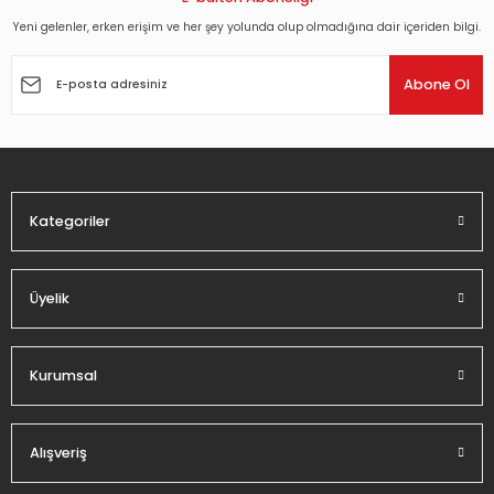
Yeni gelenler, erken erişim ve her şey yolunda olup olmadığına dair içeriden bilgi.
Ürün resmi kalitesiz, bozuk veya görüntülenemiyor.
Ürün açıklamasında eksik bilgiler bulunuyor.
Abone Ol
Ürün bilgilerinde hatalar bulunuyor.
Ürün fiyatı diğer sitelerden daha pahalı.
Bu ürüne benzer farklı alternatifler olmalı.
Kategoriler
Üyelik
Gönder
Kurumsal
Alışveriş