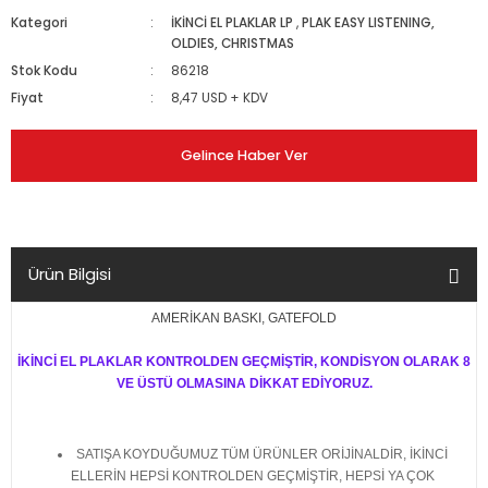
Kategori
İKİNCİ EL PLAKLAR LP
,
PLAK EASY LISTENING,
OLDIES, CHRISTMAS
Stok Kodu
86218
Fiyat
8,47 USD + KDV
Gelince Haber Ver
Ürün Bilgisi
AMERİKAN BASKI, GATEFOLD
İKİNCİ EL PLAKLAR KONTROLDEN GEÇMİŞTİR, KONDİSYON OLARAK 8
VE ÜSTÜ OLMASINA DİKKAT EDİYORUZ.
SATIŞA KOYDUĞUMUZ TÜM ÜRÜNLER ORİJİNALDİR, İKİNCİ
ELLERİN HEPSİ KONTROLDEN GEÇMİŞTİR, HEPSİ YA ÇOK