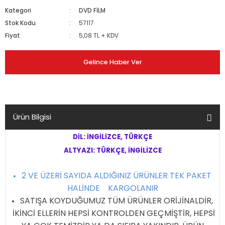
Kategori
DVD FİLM
Stok Kodu
57117
Fiyat
5,08 TL + KDV
Gelince Haber Ver
Ürün Bilgisi
DİL: İNGİLİZCE, TÜRKÇE
ALTYAZI: TÜRKÇE, İNGİLİZCE
2 VE ÜZERİ SAYIDA ALDIĞINIZ ÜRÜNLER TEK PAKET
HALİNDE KARGOLANIR
SATIŞA KOYDUĞUMUZ TÜM ÜRÜNLER ORİJİNALDİR,
İKİNCİ ELLERİN HEPSİ KONTROLDEN GEÇMİŞTİR, HEPSİ