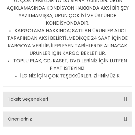
YA ÇOK TEMİZDİR YA DA SIFIRA YAKINDIR. ÜRÜN
AÇIKLAMASINDA KONDİSYON HAKKINDA AKSİ BİR ŞEY
YAZILMAMIŞSA, ÜRÜN ÇOK İYİ VE ÜSTÜNDE
KONDİSYONDADIR.
KARGOLAMA HAKKINDA; SATILAN ÜRÜNLER ALICI
TARAFINDAN AKSİ BELİRTİLMEDİKÇE 24 SAAT İÇİNDE
KARGOYA VERİLİR, İLERLEYEN TARİHLERDE ALINACAK
ÜRÜNLER İÇİN KARGO BEKLETİLİR.
TOPLU PLAK, CD, KASET, DVD LERİNİZ İÇİN LÜTFEN
FİYAT İSTEYİNİZ.
İLGİNİZ İÇİN ÇOK TEŞEKKÜRLER. ZİHNİMÜZİK
Taksit Seçenekleri
Önerileriniz
Bu ürünün fiyat bilgisi, resim, ürün açıklamalarında ve diğer