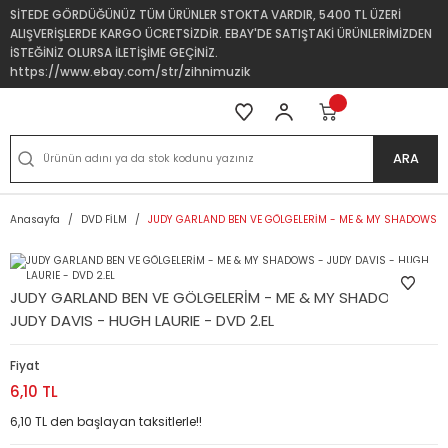
SİTEDE GÖRDÜĞÜNÜZ TÜM ÜRÜNLER STOKTA VARDIR, 5400 TL ÜZERİ
ALIŞVERİŞLERDE KARGO ÜCRETSİZDİR. EBAY'DE SATIŞTAKİ ÜRÜNLERİMİZDEN
İSTEĞİNİZ OLURSA İLETİŞİME GEÇİNİZ.
https://www.ebay.com/str/zihnimuzik
ARA
Anasayfa
DVD FİLM
JUDY GARLAND BEN VE GÖLGELERİM - ME & MY SHADOWS - J
JUDY GARLAND BEN VE GÖLGELERİM - ME & MY SHADOWS -
JUDY DAVIS - HUGH LAURIE - DVD 2.EL
Fiyat
6,10 TL
6,10 TL den başlayan taksitlerle!!