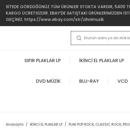
SİTEDE GÖRDÜĞÜNÜZ TÜM ÜRÜNLER STOKTA VARDIR, 5400 TL 
KARGO ÜCRETSİZDİR. EBAY'DE SATIŞTAKİ ÜRÜNLERİMİZDEN İSTE
GEÇİNİZ. https://www.ebay.com/str/zihnimuzik
SIFIR PLAKLAR LP
İKİNCİ EL PLAKLAR LP
DVD MÜZİK
BLU-RAY
VCD
Anasayfa
İKİNCİ EL PLAKLAR LP
PLAK POP ROCK, CLASSIC ROCK, PR