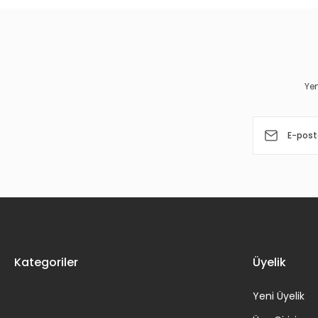
Ürün resmi kalitesiz, bozuk veya görüntülenemiyor.
Ürün açıklamasında eksik bilgiler bulunuyor.
Ürün bilgilerinde hatalar bulunuyor.
Yen
Ürün fiyatı diğer sitelerden daha pahalı.
Bu ürüne benzer farklı alternatifler olmalı.
Kategoriler
Üyelik
Yeni Üyelik