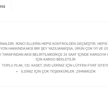
niz
ALDİR, İKİNCİ ELLERİN HEPSİ KONTROLDEN GEÇMİŞTİR, HEPSİ Y
YON HAKKINDA AKSİ BİR ŞEY YAZILMAMIŞSA, ÜRÜN ÇOK İYİ VE 
 TARAFINDAN AKSİ BELİRTİLMEDİKÇE 24 SAAT İÇİNDE KARGOYA 
İÇİN KARGO BEKLETİLİR.
TOPLU PLAK, CD, KASET, DVD LERİNİZ İÇİN LÜTFEN FİYAT İSTEYİ
İLGİNİZ İÇİN ÇOK TEŞEKKÜRLER. ZİHNİMÜZİK
konularda yetersiz gördüğünüz noktaları öneri formunu kullanarak tarafım