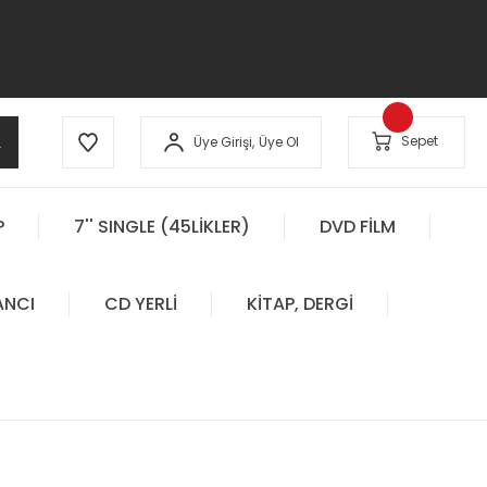
A
Sepet
Üye Girişi,
Üye Ol
P
7'' SINGLE (45LİKLER)
DVD FİLM
ANCI
CD YERLİ
KİTAP, DERGİ