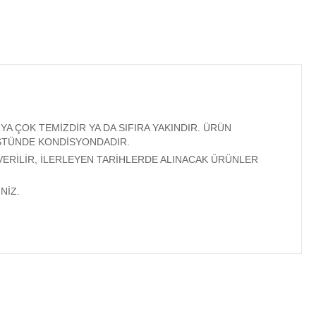
A ÇOK TEMİZDİR YA DA SIFIRA YAKINDIR. ÜRÜN
ÜSTÜNDE KONDİSYONDADIR.
VERİLİR, İLERLEYEN TARİHLERDE ALINACAK ÜRÜNLER
NİZ.
ıza iletebilirsiniz.