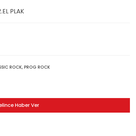
.EL PLAK
ASSIC ROCK, PROG ROCK
elince Haber Ver