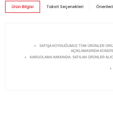
Ürün Bilgisi
Taksit Seçenekleri
Önerileri
SATIŞA KOYDUĞUMUZ TÜM ÜRÜNLER ORİJİN
AÇIKLAMASINDA KONDİS
KARGOLAMA HAKKINDA; SATILAN ÜRÜNLER ALICI
Bu ürünün fiyat bilgisi, resim, ürün açıklamalarında ve diğer 
Görüş ve önerileriniz için teşekkür ederiz.