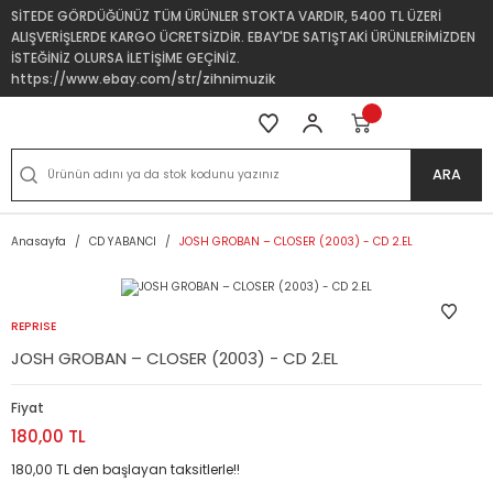
SİTEDE GÖRDÜĞÜNÜZ TÜM ÜRÜNLER STOKTA VARDIR, 5400 TL ÜZERİ
ALIŞVERİŞLERDE KARGO ÜCRETSİZDİR. EBAY'DE SATIŞTAKİ ÜRÜNLERİMİZDEN
İSTEĞİNİZ OLURSA İLETİŞİME GEÇİNİZ.
https://www.ebay.com/str/zihnimuzik
ARA
Anasayfa
CD YABANCI
JOSH GROBAN – CLOSER (2003) - CD 2.EL
REPRISE
JOSH GROBAN – CLOSER (2003) - CD 2.EL
Fiyat
180,00 TL
180,00 TL den başlayan taksitlerle!!