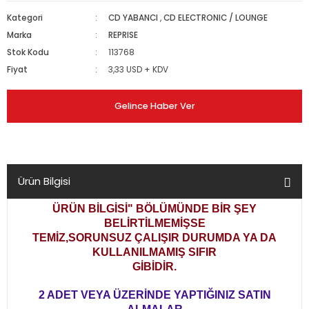
Kategori
CD YABANCI
,
CD ELECTRONIC / LOUNGE
Marka
REPRISE
Stok Kodu
113768
Fiyat
3,33 USD + KDV
Gelince Haber Ver
Ürün Bilgisi
ÜRÜN BİLGİSİ" BÖLÜMÜNDE BİR ŞEY
BELİRTİLMEMİŞSE
TEMİZ,SORUNSUZ ÇALIŞIR DURUMDA YA DA
KULLANILMAMIŞ SIFIR
GİBİDİR.
2 ADET VEYA ÜZERİNDE YAPTIĞINIZ SATIN