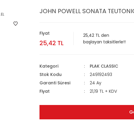
JOHN POWELL SONATA TEUTONICA
Fiyat
25,42 TL den
25,42 TL
başlayan taksitlerle!!
Kategori
PLAK CLASSIC
Stok Kodu
249192493
Garanti Süresi
24 Ay
Fiyat
21,19 TL + KDV
G