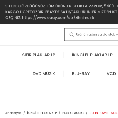
SİTEDE GÖRDÜĞÜNÜZ TÜM ÜRÜNLER STOKTA VARDIR, 5400 TL 
KARGO ÜCRETSİZDİR. EBAY'DE SATIŞTAKİ ÜRÜNLERİMİZDEN İSTE
GEÇİNİZ. https://www.ebay.com/str/zihnimuzik
SIFIR PLAKLAR LP
İKİNCİ EL PLAKLAR LP
DVD MÜZİK
BLU-RAY
VCD
Anasayfa
İKİNCİ EL PLAKLAR LP
PLAK CLASSIC
JOHN POWELL SONA