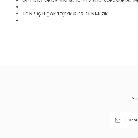
GİTTİGİDİYOR'DA HEM SATICI HEM ALICI KONUMUNDAYIM, T
İLGİNİZ İÇİN ÇOK TEŞEKKÜRLER. ZİHNİMÜZİK
Bu ürünün fiyat bilgisi, resim, ürün açıklamalarında ve diğer 
Görüş ve önerileriniz için teşekkür ederiz.
Ürün resmi kalitesiz, bozuk veya görüntülenemiyor.
Ürün açıklamasında eksik bilgiler bulunuyor.
Ürün bilgilerinde hatalar bulunuyor.
Yen
Ürün fiyatı diğer sitelerden daha pahalı.
Bu ürüne benzer farklı alternatifler olmalı.