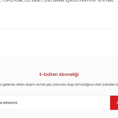
OPLU PLAK, CD, KASET, DVD LERİNİZ İÇİN LÜTFEN FİYAT İSTEYİNİZ.
konularda yetersiz gördüğünüz noktaları öneri formunu kullanarak tarafım
E-bülten Aboneliği
i gelenler, erken erişim ve her şey yolunda olup olmadığına dair içeriden bi