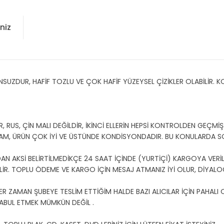
niz
DUR, HAFİF TOZLU VE ÇOK HAFİF YÜZEYSEL ÇİZİKLER OLABİLİR. 
US, ÇİN MALI DEĞİLDİR, İKİNCİ ELLERİN HEPSİ KONTROLDEN GEÇMİŞT
AM, ÜRÜN ÇOK İYİ VE ÜSTÜNDE KONDİSYONDADIR. BU KONULARDA 
N AKSİ BELİRTİLMEDİKÇE 24 SAAT İÇİNDE (YURTİÇİ) KARGOYA VERİLİ
EBİLİR. TOPLU ÖDEME VE KARGO İÇİN MESAJ ATMANIZ İYİ OLUR, DİYALOG
ER ZAMAN ŞUBEYE TESLİM ETTİĞİM HALDE BAZI ALICILAR İÇİN PAHALI
ABUL ETMEK MÜMKÜN DEĞİL .