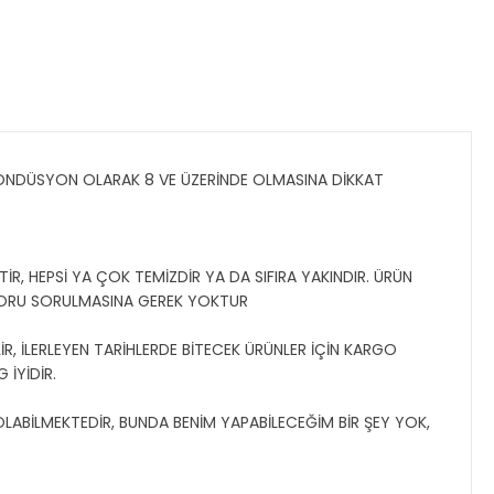
KONDÜSYON OLARAK 8 VE ÜZERİNDE OLMASINA DİKKAT
İR, HEPSİ YA ÇOK TEMİZDİR YA DA SIFIRA YAKINDIR. ÜRÜN
SORU SORULMASINA GEREK YOKTUR
R, İLERLEYEN TARİHLERDE BİTECEK ÜRÜNLER İÇİN KARGO
 İYİDİR.
 OLABİLMEKTEDİR, BUNDA BENİM YAPABİLECEĞİM BİR ŞEY YOK,