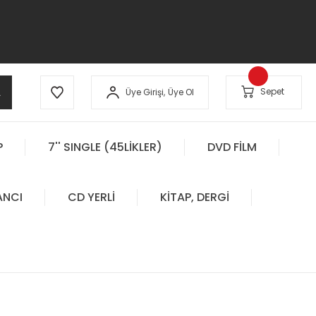
A
Sepet
Üye Girişi,
Üye Ol
P
7'' SINGLE (45LİKLER)
DVD FİLM
ANCI
CD YERLİ
KİTAP, DERGİ