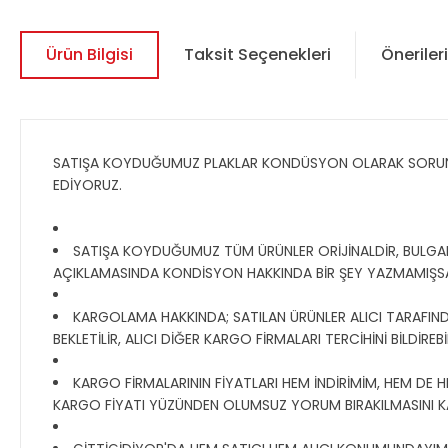
Ürün Bilgisi
Taksit Seçenekleri
Önerileri
SATIŞA KOYDUĞUMUZ PLAKLAR KONDÜSYON OLARAK SORUNSUZ
EDİYORUZ.
SATIŞA KOYDUĞUMUZ TÜM ÜRÜNLER ORİJİNALDİR, BULGAR, R
AÇIKLAMASINDA KONDİSYON HAKKINDA BİR ŞEY YAZMAMIŞS
KARGOLAMA HAKKINDA; SATILAN ÜRÜNLER ALICI TARAFINDA
BEKLETİLİR, ALICI DİĞER KARGO FİRMALARI TERCİHİNİ BİLDİR
KARGO FİRMALARININ FİYATLARI HEM İNDİRİMİM, HEM DE H
KARGO FİYATI YÜZÜNDEN OLUMSUZ YORUM BIRAKILMASINI K