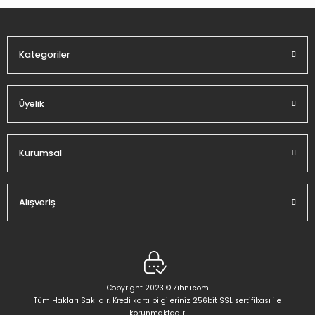
Ürün fiyatı diğer sitelerden daha pahalı.
Bu ürüne benzer farklı alternatifler olmalı.
Kategoriler
Üyelik
Gönder
Kurumsal
Alışveriş
Copyright 2023 © Zihni.com
Tüm Hakları Saklıdır. Kredi kartı bilgileriniz 256bit SSL sertifikası ile
korunmaktadır.