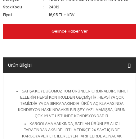
Stok Kodu
24812
Fiyat
16,95 TL + KDV
Gelince Haber Ver
Ürün Bilgisi
SATIŞA KOYDUĞUMUZ TÜM ÜRÜNLER ORİJİNALDİR, İKİNCİ
ELLERİN HEPSİ KONTROLDEN GEÇMİŞTİR, HEPSİ YA ÇOK
TEMİZDİR YA DA SIFIRA YAKINDIR. ÜRÜN AÇIKLAMASINDA
KONDİSYON HAKKINDA AKSİ BİR ŞEY YAZILMAMIŞSA, ÜRÜN
ÇOK İYİ VE ÜSTÜNDE KONDİSYONDADIR.
KARGOLAMA HAKKINDA; SATILAN ÜRÜNLER ALICI
TARAFINDAN AKSİ BELİRTİLMEDİKÇE 24 SAAT İÇİNDE
KARGOYA VERİLİR, İLERLEYEN TARİHLERDE ALINACAK