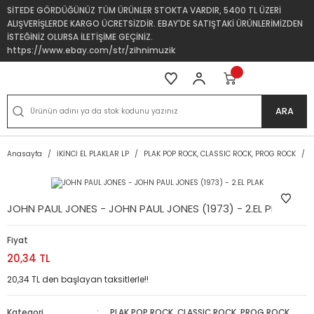
SİTEDE GÖRDÜĞÜNÜZ TÜM ÜRÜNLER STOKTA VARDIR, 5400 TL ÜZERİ
ALIŞVERİŞLERDE KARGO ÜCRETSİZDİR. EBAY'DE SATIŞTAKİ ÜRÜNLERİMİZDEN
İSTEĞİNİZ OLURSA İLETİŞİME GEÇİNİZ.
https://www.ebay.com/str/zihnimuzik
ARA
Anasayfa
İKİNCİ EL PLAKLAR LP
PLAK POP ROCK, CLASSIC ROCK, PROG ROCK
JOHN PAUL JONES - JOHN PAUL JONES (1973) - 2.EL PLAK
Fiyat
20,34 TL
20,34 TL den başlayan taksitlerle!!
Kategori
PLAK POP ROCK, CLASSIC ROCK, PROG ROCK