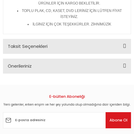
ÜRÜNLER İÇİN KARGO BEKLETİLİR.
TOPLU PLAK, CD, KASET, DVD LERİNİZ İÇİN LÜTFEN FİYAT
İSTEYİNİZ.
İLGİNİZ İÇİN ÇOK TEŞEKKÜRLER. ZİHNİMÜZİK
Taksit Seçenekleri
Önerileriniz
Bu ürünün fiyat bilgisi, resim, ürün açıklamalarında ve diğer
konularda yetersiz gördüğünüz noktaları öneri formunu
kullanarak tarafımıza iletebilirsiniz.
Görüş ve önerileriniz için teşekkür ederiz.
E-bülten Aboneliği
Yeni gelenler, erken erişim ve her şey yolunda olup olmadığına dair içeriden bilgi.
Ürün resmi kalitesiz, bozuk veya görüntülenemiyor.
Ürün açıklamasında eksik bilgiler bulunuyor.
Abone Ol
Ürün bilgilerinde hatalar bulunuyor.