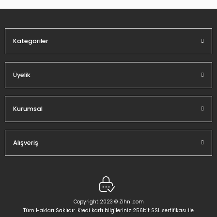
Ürün fiyatı diğer sitelerden daha pahalı.
Bu ürüne benzer farklı alternatifler olmalı.
Kategoriler
Üyelik
Gönder
Kurumsal
Alışveriş
Copyright 2023 © Zihni.com
Tüm Hakları Saklıdır. Kredi kartı bilgileriniz 256bit SSL sertifikası ile