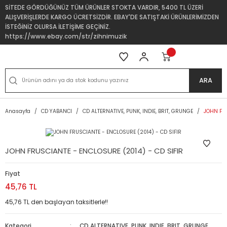
SİTEDE GÖRDÜĞÜNÜZ TÜM ÜRÜNLER STOKTA VARDIR, 5400 TL ÜZERİ
ALIŞVERİŞLERDE KARGO ÜCRETSİZDİR. EBAY'DE SATIŞTAKİ ÜRÜNLERİMİZDEN
İSTEĞİNİZ OLURSA İLETİŞİME GEÇİNİZ.
https://www.ebay.com/str/zihnimuzik
ARA
Anasayfa
CD YABANCI
CD ALTERNATIVE, PUNK, INDIE, BRIT, GRUNGE
JOHN FRU
JOHN FRUSCIANTE - ENCLOSURE (2014) - CD SIFIR
Fiyat
45,76 TL
45,76 TL den başlayan taksitlerle!!
Kategori
CD ALTERNATIVE, PUNK, INDIE, BRIT, GRUNGE