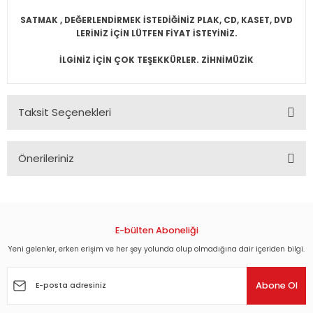
SATMAK , DEĞERLENDİRMEK İSTEDİĞİNİZ PLAK, CD, KASET, DVD
LERİNİZ İÇİN LÜTFEN FİYAT İSTEYİNİZ.
İLGİNİZ İÇİN ÇOK TEŞEKKÜRLER. ZİHNİMÜZİK
Taksit Seçenekleri
Önerileriniz
Bu ürünün fiyat bilgisi, resim, ürün açıklamalarında ve diğer
konularda yetersiz gördüğünüz noktaları öneri formunu
kullanarak tarafımıza iletebilirsiniz.
Görüş ve önerileriniz için teşekkür ederiz.
E-bülten Aboneliği
Yeni gelenler, erken erişim ve her şey yolunda olup olmadığına dair içeriden bilgi.
Ürün resmi kalitesiz, bozuk veya görüntülenemiyor.
Ürün açıklamasında eksik bilgiler bulunuyor.
Abone Ol
Ürün bilgilerinde hatalar bulunuyor.