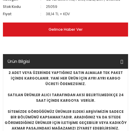
Stok Kodu
25059
Fiyat
38,14 TL + KDV
Gelince Haber Ver
Ürün Bilgisi
2 ADET VEYA ÜZERİNDE YAPTIĞINIZ SATIN ALMALAR TEK PAKET
İÇİNDE KARGOLANIR. YANİ HER ÜRÜN İÇİN AYRI AYRI KARGO
ÜCRETİ ÖDEMEZSİNİZ.
SATILAN ÜRÜNLER ALICI TARAFINDAN AKSİ BELİRTİLMEDİKÇE 24
SAAT İÇİNDE KARGOYA VERİLİR.
SİTEMİZDE GÖRDÜĞÜNÜZ ÜRÜNLER ELDEKİ ARŞİVİMİZİN SADECE
BİR BÖLÜMÜNÜ KAPSAMAKTADIR. ARADIĞINIZ YA DA SİTEDE
GÖREMEDİĞİNİZ ÜRÜNLER İÇİN İLETİŞİME GEÇEBİLİR VEYA KADIKÖY
AKMAR PASAJINDAKİ MAĞAZAMIZI ZİYARET EDEBİLİRSİNİZ.