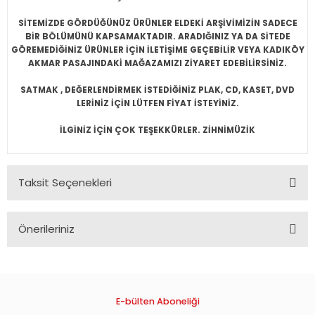
SİTEMİZDE GÖRDÜĞÜNÜZ ÜRÜNLER ELDEKİ ARŞİVİMİZİN SADECE
BİR BÖLÜMÜNÜ KAPSAMAKTADIR. ARADIĞINIZ YA DA SİTEDE
GÖREMEDİĞİNİZ ÜRÜNLER İÇİN İLETİŞİME GEÇEBİLİR VEYA KADIKÖY
AKMAR PASAJINDAKİ MAĞAZAMIZI ZİYARET EDEBİLİRSİNİZ.
SATMAK , DEĞERLENDİRMEK İSTEDİĞİNİZ PLAK, CD, KASET, DVD
LERİNİZ İÇİN LÜTFEN FİYAT İSTEYİNİZ.
İLGİNİZ İÇİN ÇOK TEŞEKKÜRLER. ZİHNİMÜZİK
Taksit Seçenekleri
Önerileriniz
Bu ürünün fiyat bilgisi, resim, ürün açıklamalarında ve diğer
konularda yetersiz gördüğünüz noktaları öneri formunu
kullanarak tarafımıza iletebilirsiniz.
Görüş ve önerileriniz için teşekkür ederiz.
E-bülten Aboneliği