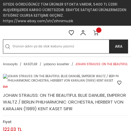
SİTEDE GÖRDÜĞÜNÜZ TÜM ÜRÜNLER STOKTA VARDIR, 5400 TL ÜZERİ
ALIŞVERİŞLERDE KARGO ÜCRETSİZDİR. EBAY'DE SATIŞTAKİ ÜRÜNLERİMİZDEN
İSTEĞİNİZ OLURSA İLETİŞİME GEÇİNİZ.
https://www.ebay.com/str/zihnimuzik
ARA
Anasayfa
KASETLER
yabancı kasetler
JOHAN STRAUSS: ON THE BEAUTIFUL B
EMI
JOHAN STRAUSS: ON THE BEAUTIFUL BLUE DANUBE, EMPEROR
WALTZ / BERLIN PHILHARMONIC ORCHESTRA, HERBERT VON
KARAJAN (1989) KENT KASET SIFIR
Fiyat
122,03 TL