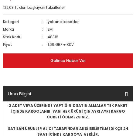
122,03 TL den başlayan taksitlerle!!
Kategori
yabancı kasetler
Marka
EMI
Stok Kodu
48318
Fiyat
1,69 GBP + KDV
Gelince Haber Ver
Ürün Bilgisi
2 ADET VEYA ÜZERİNDE YAPTIĞINIZ SATIN ALMALAR TEK PAKET
İÇİNDE KARGOLANIR. YANİ HER ÜRÜN İÇİN AYRI AYRI KARGO
ÜCRETİ ÖDEMEZSİNİZ.
SATILAN ÜRÜNLER ALICI TARAFINDAN AKSİ BELİRTİLMEDİKÇE 24
SAAT İÇİNDE KARGOYA VERİLİR.