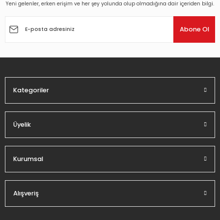
Yeni gelenler, erken erişim ve her şey yolunda olup olmadığına dair içeriden bilgi.
Ürün resmi kalitesiz, bozuk veya görüntülenemiyor.
Ürün açıklamasında eksik bilgiler bulunuyor.
Abone Ol
Ürün bilgilerinde hatalar bulunuyor.
Ürün fiyatı diğer sitelerden daha pahalı.
Bu ürüne benzer farklı alternatifler olmalı.
Kategoriler
Üyelik
Gönder
Kurumsal
Alışveriş