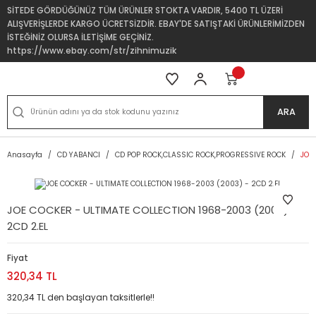
SİTEDE GÖRDÜĞÜNÜZ TÜM ÜRÜNLER STOKTA VARDIR, 5400 TL ÜZERİ
ALIŞVERİŞLERDE KARGO ÜCRETSİZDİR. EBAY'DE SATIŞTAKİ ÜRÜNLERİMİZDEN
İSTEĞİNİZ OLURSA İLETİŞİME GEÇİNİZ.
https://www.ebay.com/str/zihnimuzik
ARA
Anasayfa
CD YABANCI
CD POP ROCK,CLASSIC ROCK,PROGRESSIVE ROCK
JOE
JOE COCKER - ULTIMATE COLLECTION 1968-2003 (2003) -
2CD 2.EL
Fiyat
320,34 TL
320,34 TL den başlayan taksitlerle!!