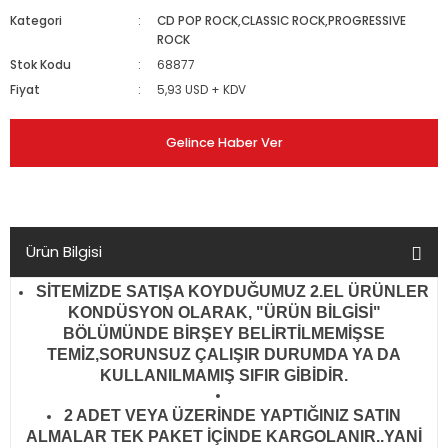
Kategori
CD POP ROCK,CLASSIC ROCK,PROGRESSIVE
ROCK
Stok Kodu
68877
Fiyat
5,93 USD + KDV
Gelince Haber Ver
Ürün Bilgisi
SİTEMİZDE SATIŞA KOYDUĞUMUZ 2.EL ÜRÜNLER
KONDÜSYON OLARAK, "ÜRÜN BİLGİSİ"
BÖLÜMÜNDE BİRŞEY BELİRTİLMEMİŞSE
TEMİZ,SORUNSUZ ÇALIŞIR DURUMDA YA DA
KULLANILMAMIŞ SIFIR GİBİDİR
.
2 ADET VEYA ÜZERİNDE YAPTIĞINIZ SATIN
ALMALAR TEK PAKET İÇİNDE KARGOLANIR..YANİ