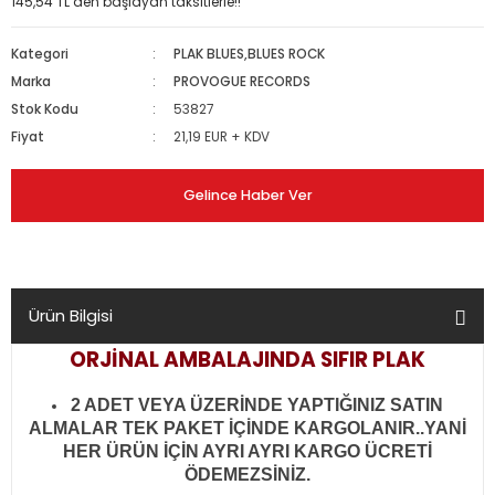
145,54 TL den başlayan taksitlerle!!
Kategori
PLAK BLUES,BLUES ROCK
Marka
PROVOGUE RECORDS
Stok Kodu
53827
Fiyat
21,19 EUR + KDV
Gelince Haber Ver
Ürün Bilgisi
ORJİNAL AMBALAJINDA SIFIR PLAK
2 ADET VEYA ÜZERİNDE YAPTIĞINIZ SATIN
ALMALAR TEK PAKET İÇİNDE KARGOLANIR..YANİ
HER ÜRÜN İÇİN AYRI AYRI KARGO ÜCRETİ
ÖDEMEZSİNİZ.