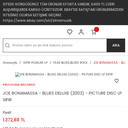
SİTEDE GÖRDÜĞÜNÜZ TÜM ÜRÜNLER STOKTA VARDIR, 5400 TL ÜZERİ
ALIŞVERİŞLERDE KARGO ÜCRETSİZDİR. EBAY'DE SATIŞTAKİ ÜRÜNLERİMİZDEN
İSTEĞİNİZ OLURSA İLETİŞİME GEÇİNİZ.
https://www.ebay.com/str/zihnimuzik
ARA
Anasayfa
SIFIR PLAKLAR LP
PLAK BLUES,BLUES ROCK
JOE BONAMASSA - BLUES
PROVOGUE RECORDS
JOE BONAMASSA - BLUES DELUXE (2003) - PICTURE DISC LP
SIFIR
Fiyat
1.372,88 TL