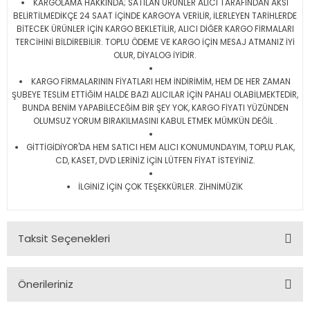
KARGOLAMA HAKKINDA; SATILAN ÜRÜNLER ALICI TARAFINDAN AKSİ
BELİRTİLMEDİKÇE 24 SAAT İÇİNDE KARGOYA VERİLİR, İLERLEYEN TARİHLERDE
BİTECEK ÜRÜNLER İÇİN KARGO BEKLETİLİR, ALICI DİĞER KARGO FİRMALARI
TERCİHİNİ BİLDİREBİLİR. TOPLU ÖDEME VE KARGO İÇİN MESAJ ATMANIZ İYİ
OLUR, DİYALOG İYİDİR.
KARGO FİRMALARININ FİYATLARI HEM İNDİRİMİM, HEM DE HER ZAMAN
ŞUBEYE TESLİM ETTİĞİM HALDE BAZI ALICILAR İÇİN PAHALI OLABİLMEKTEDİR,
BUNDA BENİM YAPABİLECEĞİM BİR ŞEY YOK, KARGO FİYATI YÜZÜNDEN
OLUMSUZ YORUM BIRAKILMASINI KABUL ETMEK MÜMKÜN DEĞİL .
GİTTİGİDİYOR'DA HEM SATICI HEM ALICI KONUMUNDAYIM, TOPLU PLAK,
CD, KASET, DVD LERİNİZ İÇİN LÜTFEN FİYAT İSTEYİNİZ.
İLGİNİZ İÇİN ÇOK TEŞEKKÜRLER. ZİHNİMÜZİK
Taksit Seçenekleri
Önerileriniz