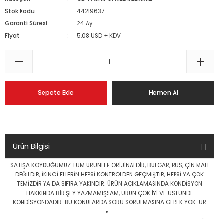
Stok Kodu
44219637
Garanti Süresi
24 Ay
Fiyat
5,08 USD + KDV
Sepete Ekle
Hemen Al
Ürün Bilgisi
SATIŞA KOYDUĞUMUZ TÜM ÜRÜNLER ORİJİNALDİR, BULGAR, RUS, ÇİN MALI
DEĞİLDİR, İKİNCİ ELLERİN HEPSİ KONTROLDEN GEÇMİŞTİR, HEPSİ YA ÇOK
TEMİZDİR YA DA SIFIRA YAKINDIR. ÜRÜN AÇIKLAMASINDA KONDİSYON
HAKKINDA BİR ŞEY YAZMAMIŞSAM, ÜRÜN ÇOK İYİ VE ÜSTÜNDE
KONDİSYONDADIR. BU KONULARDA SORU SORULMASINA GEREK YOKTUR