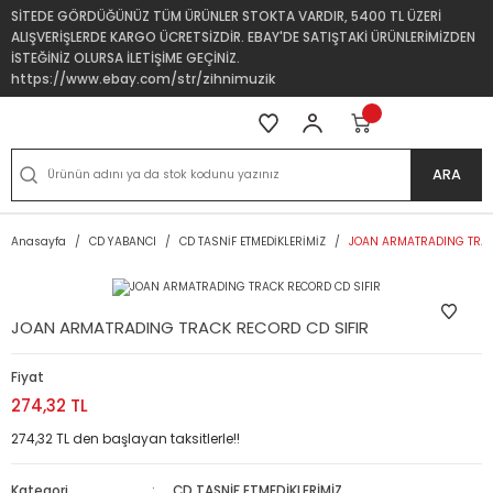
SİTEDE GÖRDÜĞÜNÜZ TÜM ÜRÜNLER STOKTA VARDIR, 5400 TL ÜZERİ
ALIŞVERİŞLERDE KARGO ÜCRETSİZDİR. EBAY'DE SATIŞTAKİ ÜRÜNLERİMİZDEN
İSTEĞİNİZ OLURSA İLETİŞİME GEÇİNİZ.
https://www.ebay.com/str/zihnimuzik
ARA
Anasayfa
CD YABANCI
CD TASNİF ETMEDİKLERİMİZ
JOAN ARMATRADING TRAC
JOAN ARMATRADING TRACK RECORD CD SIFIR
Fiyat
274,32 TL
274,32 TL den başlayan taksitlerle!!
Kategori
CD TASNİF ETMEDİKLERİMİZ