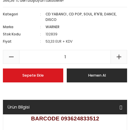
366,36 TL den başlayan taksitlerle!!
Kategori
CD YABANCI
,
CD POP, SOUL, R'N'B, DANCE,
DISCO
Marka
WARNER
Stok Kodu
132839
Fiyat
53,33 EUR + KDV
Sepete Ekle
Hemen Al
Ürün Bilgisi
BARCODE 093624833512