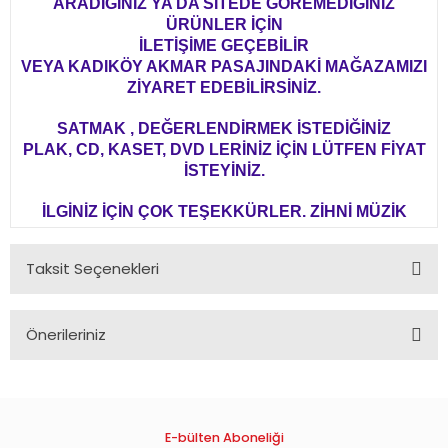
ARADIĞINIZ YA DA SİTEDE GÖREMEDİĞİNİZ
ÜRÜNLER İÇİN
İLETİŞİME GEÇEBİLİR
VEYA KADIKÖY AKMAR PASAJINDAKİ MAĞAZAMIZI
ZİYARET EDEBİLİRSİNİZ.
SATMAK , DEĞERLENDİRMEK İSTEDİĞİNİZ
PLAK, CD, KASET, DVD LERİNİZ İÇİN LÜTFEN FİYAT
İSTEYİNİZ.
İLGİNİZ İÇİN ÇOK TEŞEKKÜRLER. ZİHNİ MÜZİK
Taksit Seçenekleri
Önerileriniz
Bu ürünün fiyat bilgisi, resim, ürün açıklamalarında ve diğer
konularda yetersiz gördüğünüz noktaları öneri formunu
kullanarak tarafımıza iletebilirsiniz.
Görüş ve önerileriniz için teşekkür ederiz.
E-bülten Aboneliği