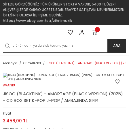
SİTEDE GÖRDÜĞÜNÜZ TÜM ÜRÜNLER STOKTA VARDIR, 5400 TL ÜZERİ
ALIŞVERİŞLERDE KARGO ÜCRETSİZDİR. EBAY'DE SATIŞTAKİ ÜRÜNLERİMİZDEN
İSTEĞİNİZ OLURSA İLETİŞİME GEÇİNİZ.
https://www.ebay.com/str/zihnimuzik
ARA
Anasayfa
CD YABANCI
JISOO (BLACKPINK) - AMORTAGE (BLACK VERSION) (2025
WARNER
JISOO (BLACKPINK) - AMORTAGE (BLACK VERSION) (2025)
- CD BOX SET K-POP J-POP / AMBAJINDA SIFIR
Fiyat
3.456,00 TL