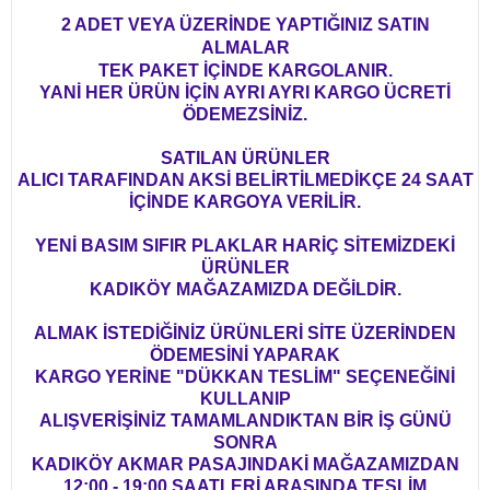
2 ADET VEYA ÜZERİNDE YAPTIĞINIZ SATIN
ALMALAR
TEK PAKET İÇİNDE KARGOLANIR.
YANİ HER ÜRÜN İÇİN AYRI AYRI KARGO ÜCRETİ
ÖDEMEZSİNİZ.
SATILAN ÜRÜNLER
ALICI TARAFINDAN AKSİ BELİRTİLMEDİKÇE 24 SAAT
İÇİNDE KARGOYA VERİLİR.
YENİ BASIM SIFIR PLAKLAR HARİÇ SİTEMİZDEKİ
ÜRÜNLER
KADIKÖY MAĞAZAMIZDA DEĞİLDİR.
ALMAK İSTEDİĞİNİZ ÜRÜNLERİ SİTE ÜZERİNDEN
ÖDEMESİNİ YAPARAK
KARGO YERİNE "DÜKKAN TESLİM" SEÇENEĞİNİ
KULLANIP
ALIŞVERİŞİNİZ TAMAMLANDIKTAN BİR İŞ GÜNÜ
SONRA
KADIKÖY AKMAR PASAJINDAKİ MAĞAZAMIZDAN
12:00 - 19:00 SAATLERİ ARASINDA TESLİM