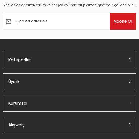
Yeni gelenler, erken erişim ve her şey yolunda olup olmadığına dair içeriden bilgi.
Ürün resmi kalitesiz, bozuk veya görüntülenemiyor.
Ürün açıklamasında eksik bilgiler bulunuyor.
Abone Ol
Ürün bilgilerinde hatalar bulunuyor.
Ürün fiyatı diğer sitelerden daha pahalı.
Bu ürüne benzer farklı alternatifler olmalı.
Kategoriler
Üyelik
Gönder
Kurumsal
Alışveriş